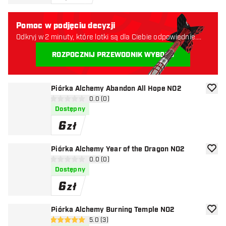
Pomoc w podjęciu decyzji
Odkryj w 2 minuty, które lotki są dla Ciebie odpowiednie.
Zaczynajmy:
ROZPOCZNIJ PRZEWODNIK WYBORU
Piórka Alchemy Abandon All Hope NO2
dodaj 
otwórz panel recenzji
0.0 (0)
0 gwiazdki oceny
Dostępny
6
zł
Piórka Alchemy Year of the Dragon NO2
dodaj 
otwórz panel recenzji
0.0 (0)
0 gwiazdki oceny
Dostępny
6
zł
Piórka Alchemy Burning Temple NO2
dodaj 
otwórz panel recenzji
5.0 (3)
5 gwiazdki oceny