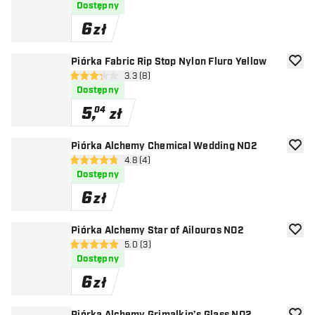
Dostępny
6
zł
Piórka Fabric Rip Stop Nylon Fluro Yellow
dodaj 
otwórz panel recenzji
3.3 (8)
3.3 gwiazdki oceny
Dostępny
5
,
04
zł
Piórka Alchemy Chemical Wedding NO2
dodaj 
otwórz panel recenzji
4.8 (4)
4.8 gwiazdki oceny
Dostępny
6
zł
Piórka Alchemy Star of Ailouros NO2
dodaj 
otwórz panel recenzji
5.0 (3)
5 gwiazdki oceny
Dostępny
6
zł