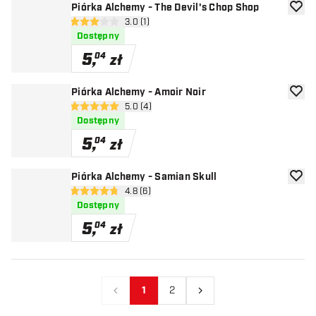
Piórka Alchemy - The Devil's Chop Shop
dodaj 
otwórz panel recenzji
3.0 (1)
3 gwiazdki oceny
Dostępny
5
,
04
zł
Piórka Alchemy - Amoir Noir
dodaj 
otwórz panel recenzji
5.0 (4)
5 gwiazdki oceny
Dostępny
5
,
04
zł
Piórka Alchemy - Samian Skull
dodaj 
otwórz panel recenzji
4.8 (6)
4.8 gwiazdki oceny
Dostępny
5
,
04
zł
1
2
Poprzedni
Następny