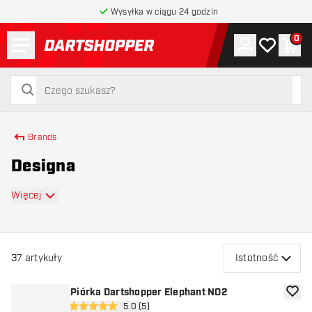
Wysyłka w ciągu 24 godzin
Menu
0
Konto
Moja lista 
Kos
powrót do strony głównej
szukaj
szukaj
Brands
Designa
Więcej
37
artykuły
Istotność
Piórka Dartshopper Elephant NO2
dodaj 
otwórz panel recenzji
5.0 (5)
5 gwiazdki oceny