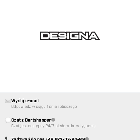
Wyślij e-mail
Odpowiedź w ciągu 1 dnia roboczego
Czat z Dartshopper
Obsługa klienta niedostępna
Czat jest dostępny 24/7, siedem dni w tygodniu
Zadzwoń do nas +48 223-07-94-89