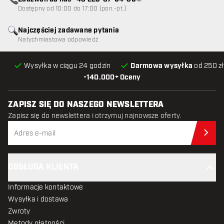
Obsługa klienta niedostępna
Dostępny od 10:00 do 17:00 (pon.-pt.)
Najczęściej zadawane pytania
Natychmiastowa odpowiedź
Wysyłka w ciągu 24 godzin
Darmowa wysyłka
od 250 zł
•
140.000+ Oceny
ZAPISZ SIĘ DO NASZEGO NEWSLETTERA
Zapisz się do newslettera i otrzymuj najnowsze oferty.
Zap
OBSŁUGA KLIENTA
Informacje kontaktowe
Wysyłka i dostawa
Zwroty
Metody płatności