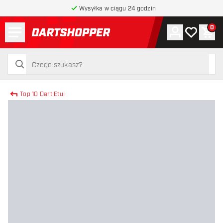
Wysyłka w ciągu 24 godzin
Menu
0
Konto
Moja lista 
Kos
powrót do strony głównej
szukaj
szukaj
Top 10 Dart Etui