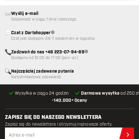
Wyślij e-mail
Odpowiedź w ciągu 1 dnia roboczego
Czat z Dartshopper
Obsługa klienta niedostępna
Czat jest dostępny 24/7, siedem dni w tygodniu
Zadzwoń do nas +48 223-07-94-89
Obsługa klienta niedostępna
Dostępny od 10:00 do 17:00 (pon.-pt.)
Najczęściej zadawane pytania
Natychmiastowa odpowiedź
Wysyłka w ciągu 24 godzin
Darmowa wysyłka
od 250 zł
•
140.000+ Oceny
ZAPISZ SIĘ DO NASZEGO NEWSLETTERA
Zapisz się do newslettera i otrzymuj najnowsze oferty.
Zap