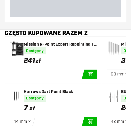
CZĘSTO KUPOWANE RAZEM Z
Mission R-Point Expert Repointing To
Missi
ol
Dostępny
Dos
241
3
zł
z
60 mm
DODAJ DO KOSZYK
Harrows Dart Point Black
BULL
Dostępny
Dos
7
24
zł
44 mm
42 mm
DODAJ DO KOSZYK