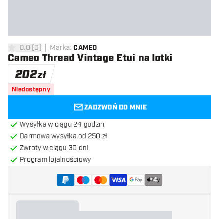
0.0
[
0
]
Marka
:
CAMEO
0 gwiazdki oceny
Cameo Thread Vintage Etui na lotki
202
zł
Niedostępny
ZADZWOŃ DO MNIE
Wysyłka w ciągu 24 godzin
Darmowa wysyłka od 250 zł
Zwroty w ciągu 30 dni
Program lojalnościowy
+
4