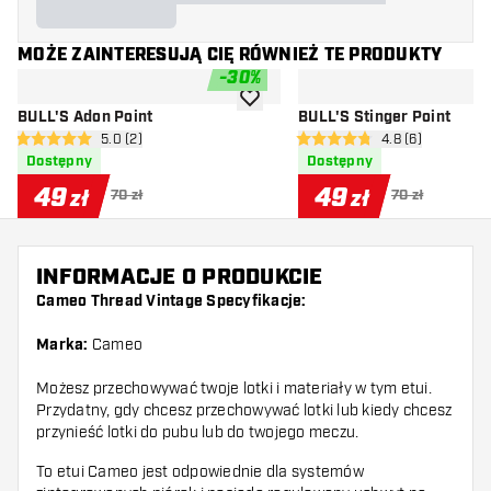
MOŻE ZAINTERESUJĄ CIĘ RÓWNIEŻ TE PRODUKTY
-
30
%
dodaj do listy życzeń
BULL'S Adon Point
BULL'S Stinger Point
otwórz panel recenzji
5.0 (2)
otwórz panel rec
4.8 (6)
5 gwiazdki oceny
4.8 gwiazdki oceny
Dostępny
Dostępny
49
49
zł
zł
70 zł
70 zł
INFORMACJE O PRODUKCIE
Cameo Thread Vintage Specyfikacje:
Marka:
Cameo
Możesz przechowywać twoje lotki i materiały w tym etui.
Przydatny, gdy chcesz przechowywać lotki lub kiedy chcesz
przynieść lotki do pubu lub do twojego meczu.
To etui Cameo jest odpowiednie dla systemów