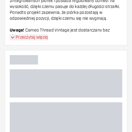
zintegrowanych piórek i posiada regulowany uchwyt na
wysokość, dzięki czemu pasuje do każdej długości strzałki.
Ponadto projekt zapewnia, że piórka pozostają w
odpowiedniej pozycji, dzięki czemu się nie wyginają.
Uwaga!
Cameo Thread Vintage jest dostarczany bez
akcesoriów.
Przeczytaj więcej