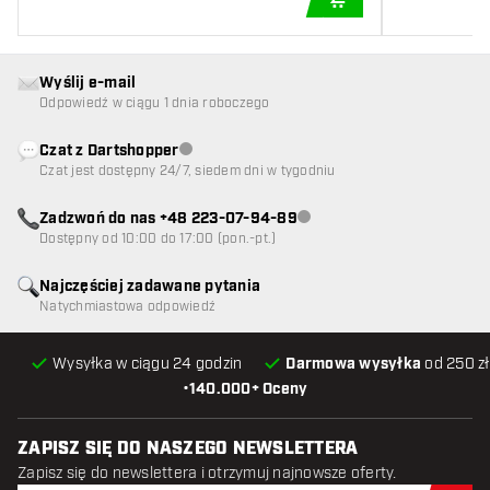
DODAJ DO KOSZYK
Wyślij e-mail
Odpowiedź w ciągu 1 dnia roboczego
Czat z Dartshopper
Obsługa klienta niedostępna
Czat jest dostępny 24/7, siedem dni w tygodniu
Zadzwoń do nas +48 223-07-94-89
Obsługa klienta niedostępna
Dostępny od 10:00 do 17:00 (pon.-pt.)
Najczęściej zadawane pytania
Natychmiastowa odpowiedź
Wysyłka w ciągu 24 godzin
Darmowa wysyłka
od 250 zł
•
140.000+ Oceny
ZAPISZ SIĘ DO NASZEGO NEWSLETTERA
Zapisz się do newslettera i otrzymuj najnowsze oferty.