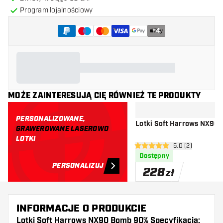
Program lojalnościowy
+
4
MOŻE ZAINTERESUJĄ CIĘ RÓWNIEŻ TE PRODUKTY
PERSONALIZOWANE,
Lotki Soft Harrows NX90
GRAWEROWANE LASEROWO
LOTKI
otwórz panel rec
5.0 (2)
5 gwiazdki oceny
Dostępny
PERSONALIZUJ
228
zł
INFORMACJE O PRODUKCIE
Lotki Soft Harrows NX90 Bomb 90% Specyfikacja: