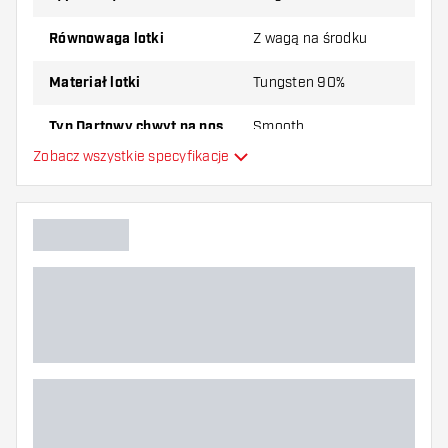
Równowaga lotki
Z wagą na środku
Materiał lotki
Tungsten 90%
Typ Dartowy chwyt na nos
Smooth
Zobacz wszystkie specyfikacje
Gracz w darta
Kolor lotki
Kształt nosa lotki
Strefa uchwytu lotki
Kształt lotki
Waga lotki
Szerokość lotki (MM)