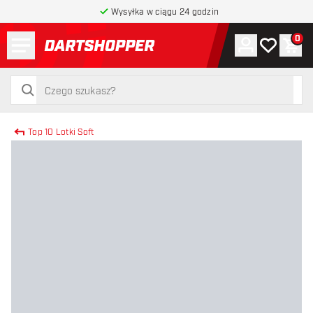
Wysyłka w ciągu 24 godzin
Menu
0
Konto
Moja lista 
Kos
powrót do strony głównej
szukaj
szukaj
Top 10 Lotki Soft