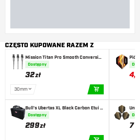
Długość lotki (MM)
CZĘSTO KUPOWANE RAZEM Z
Mission Titan Pro Smooth Conversion
Piór
Tips - Silver
Dostępny
Dos
32
4
,
12
zł
30mm
DODAJ DO KOSZYK
Bull's Ubertas XL Black Carbon Etui n
Unic
a lotki
e 4 N
Dostępny
Dos
299
7
zł
z