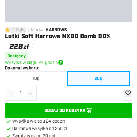
4.5
[
6
]
Marka
:
HARROWS
4.5 gwiazdki oceny
Lotki Soft Harrows NX90 Bomb 90%
228
zł
Dostępny
Wysyłka w ciągu 24 godzin
Dokonaj wyboru
:
18g
20g
-
+
Zmniejsz ilość
Zwiększ ilość
dodaj 
DODAJ DO KOSZYKA
Wysyłka w ciągu 24 godzin
Darmowa wysyłka od 250 zł
Zwroty w ciągu 30 dni