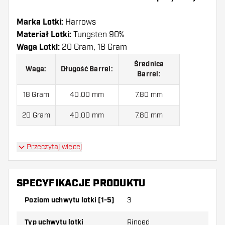
Marka Lotki:
Harrows
Materiał Lotki:
Tungsten 90%
Waga Lotki:
20 Gram, 18 Gram
Średnica
Waga:
Długość Barrel:
Barrel:
18 Gram
40.00 mm
7.80 mm
20 Gram
40.00 mm
7.80 mm
Przeczytaj więcej
Lotki Soft Harrows NX90 Bomb 90% jest
dostarczony z:
3 Lotki, 3 Piórki i 3 Shafty.
SPECYFIKACJE PRODUKTU
Poziom uchwytu lotki (1-5)
3
Typ uchwytu lotki
Ringed