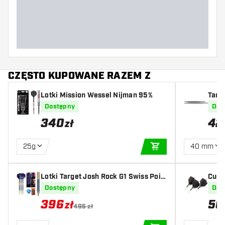
Wypróbuj inny kształt, materiał lub grubość
piórek, aby dowiedzieć się, który wariant
najbardziej Ci odpowiada!
CZĘSTO KUPOWANE RAZEM Z
Lotki Mission Wessel Nijman 95%
Targ
Dostępny
Dos
340
42
zł
25g
40 mm
DODAJ DO KOSZYK
Lotki Target Josh Rock G1 Swiss Poin
Cues
t 90%
light
Dostępny
Dos
396
50
zł
495 zł