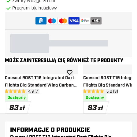
Zwroty w ciągu 30 dni
Program lojalnościowy
+
4
MOŻE ZAINTERESUJĄ CIĘ RÓWNIEŻ TE PRODUKTY
dodaj do listy życzeń
Cuesoul ROST T19 Integrated Dart
Cuesoul ROST T19 Integra
Flights Big Standard Wing Carbon
Flights Big Standard Wing
otwórz panel recenzji
4.9 (7)
otwórz panel rec
5.0 (3)
Red
Orange
4.9 gwiazdki oceny
5 gwiazdki oceny
Dostępny
Dostępny
83
83
zł
zł
INFORMACJE O PRODUKCIE