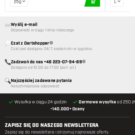
25g
L
DODAJ DO KOSZYK
Wyślij e-mail
Odpowiedź w ciągu 1 dnia roboczego
Czat z Dartshopper
Obsługa klienta niedostępna
Czat jest dostępny 24/7, siedem dni w tygodniu
Zadzwoń do nas +48 223-07-94-89
Obsługa klienta niedostępna
Dostępny od 10:00 do 17:00 (pon.-pt.)
Najczęściej zadawane pytania
Natychmiastowa odpowiedź
Wysyłka w ciągu 24 godzin
Darmowa wysyłka
od 250 zł
•
140.000+ Oceny
ZAPISZ SIĘ DO NASZEGO NEWSLETTERA
Zapisz się do newslettera i otrzymuj najnowsze oferty.