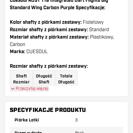
Cuesoul ROST T19 Integrated Dart Flights Big
Standard Wing Carbon Purple Specyfikacje:
Kolor shafty z piórkami zestawy:
Fioletowy
Rozmiar shafty z piórkami zestawy:
Standard
Materiał shafty z piórkami zestawy:
Plastikowy,
Carbon
Marka:
CUESOUL
Rozmiar shafty z piórkami zestawy:
Shaft
Długość
Totale
Rozmiar
Shaft
Długość
Przeczytaj więcej
Rozmiar
24 mm
66 mm
1
SPECYFIKACJE PRODUKTU
Rozmiar
27 mm
69 mm
2
Piórka Lotki
3
Rozmiar