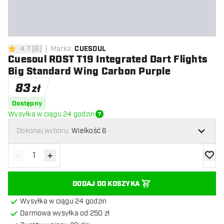
4.7
[
6
]
Marka
:
CUESOUL
4.7 gwiazdki oceny
Cuesoul ROST T19 Integrated Dart Flights
Big Standard Wing Carbon Purple
83
zł
Dostępny
Wysyłka w ciągu 24 godzin
Dokonaj wyboru:
Wielkość 6
-
+
Zmniejsz ilość
Zwiększ ilość
dodaj 
DODAJ DO KOSZYKA
Wysyłka w ciągu 24 godzin
Darmowa wysyłka od 250 zł