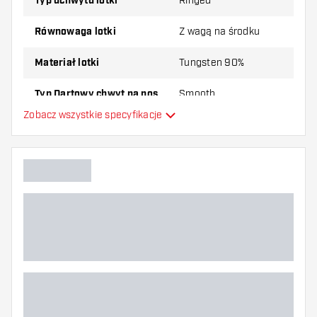
Typ uchwytu lotki
Ringed
Równowaga lotki
Z wagą na środku
Materiał lotki
Tungsten 90%
Typ Dartowy chwyt na nos
Smooth
Zobacz wszystkie specyfikacje
Gracz w darta
Kolor lotki
Kształt nosa lotki
Strefa uchwytu lotki
Kształt lotki
Waga lotki
Szerokość lotki (MM)