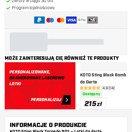
Zwroty w ciągu 30 dni
Program lojalnościowy
+
4
MOŻE ZAINTERESUJĄ CIĘ RÓWNIEŻ TE PRODUKTY
PERSONALIZOWANE,
KOTO Sting Black Bomb 90
GRAWEROWANE LASEROWO
do Darta
LOTKI
otwórz panel rec
4.9 (14)
4.9 gwiazdki oceny
Dostępny
PERSONALIZUJ
215
zł
INFORMACJE O PRODUKCIE
KOTO Sting Black Torpedo 90% – Lotki do darta