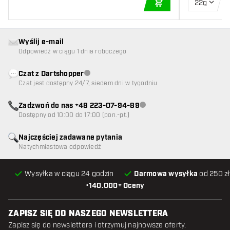
22g
DODAJ DO KOSZYK
Wyślij e-mail
Odpowiedź w ciągu 1 dnia roboczego
Czat z Dartshopper
Obsługa klienta niedostępna
Czat jest dostępny 24/7, siedem dni w tygodniu
Zadzwoń do nas +48 223-07-94-89
Obsługa klienta niedostępna
Dostępny od 10:00 do 17:00 (pon.-pt.)
Najczęściej zadawane pytania
Natychmiastowa odpowiedź
Wysyłka w ciągu 24 godzin
Darmowa wysyłka
od 250 zł
•
140.000+ Oceny
ZAPISZ SIĘ DO NASZEGO NEWSLETTERA
Zapisz się do newslettera i otrzymuj najnowsze oferty.