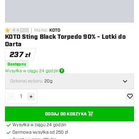
4.4
[
20
]
Marka
:
KOTO
4.4 gwiazdki oceny
KOTO Sting Black Torpedo 90% - Lotki do
Darta
237
zł
Dostępny
Wysyłka w ciągu 24 godzin
Dokonaj wyboru:
20g
-
+
Zmniejsz ilość
Zwiększ ilość
dodaj 
DODAJ DO KOSZYKA
Wysyłka w ciągu 24 godzin
Darmowa wysyłka od 250 zł