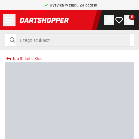
Wysyłka w ciągu 24 godzin
Menu
0
Konto
Moja lista 
Kos
powrót do strony głównej
szukaj
szukaj
Top 10 Lotki Steel