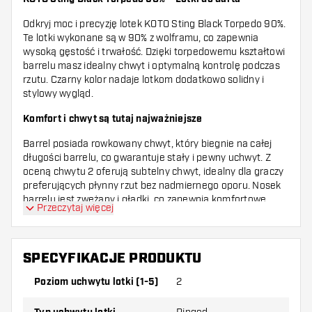
Odkryj moc i precyzję lotek KOTO Sting Black Torpedo 90%.
Te lotki wykonane są w 90% z wolframu, co zapewnia
wysoką gęstość i trwałość. Dzięki torpedowemu kształtowi
barrelu masz idealny chwyt i optymalną kontrolę podczas
rzutu. Czarny kolor nadaje lotkom dodatkowo solidny i
stylowy wygląd.
Komfort i chwyt są tutaj najważniejsze
Barrel posiada rowkowany chwyt, który biegnie na całej
długości barrelu, co gwarantuje stały i pewny uchwyt. Z
oceną chwytu 2 oferują subtelny chwyt, idealny dla graczy
preferujących płynny rzut bez nadmiernego oporu. Nosek
barrelu jest zwężany i gładki, co zapewnia komfortowe
Przeczytaj więcej
wykończenie i mniejszy opór przy zwalnianiu lotki. Lotki
KOTO Sting Black Torpedo mają wyważenie centralne, co
oznacza, że ciężar znajduje się dokładnie na środku
barrelu. To zapewnia stabilny lot i pomaga trafiać lotkami
SPECYFIKACJE PRODUKTU
prosto w tarczę. Niezależnie od tego, czy dopiero zaczynasz
Poziom uchwytu lotki (1-5)
2
przygodę z dartem, czy masz już doświadczenie, te lotki
oferują świetne połączenie jakości i wygody użytkowania
dla każdego dartera.