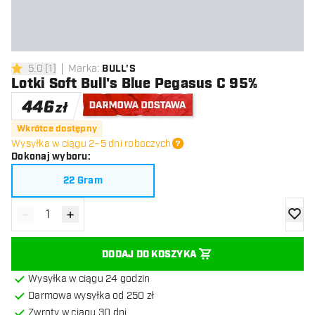
5.0
[
1
]
Marka
:
BULL'S
5 gwiazdki oceny
Lotki Soft Bull's Blue Pegasus C 95%
446
zł
Darmowa dostawa
Wkrótce dostępny
Wysyłka w ciągu 2–5 dni roboczych
Dokonaj wyboru
:
22 Gram
-
+
Zmniejsz ilość
Zwiększ ilość
dodaj 
DODAJ DO KOSZYKA
Wysyłka w ciągu 24 godzin
Darmowa wysyłka od 250 zł
Zwroty w ciągu 30 dni