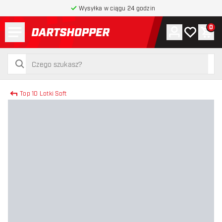
Wysyłka w ciągu 24 godzin
Menu
0
Konto
Moja lista 
Kos
powrót do strony głównej
szukaj
szukaj
Top 10 Lotki Soft