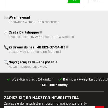
DODAJ DO KOSZYK
Wyślij e-mail
Odpowiedź w ciągu 1 dnia roboczego
Czat z Dartshopper
Obsługa klienta niedostępna
Czat jest dostępny 24/7, siedem dni w tygodniu
Zadzwoń do nas +48 223-07-94-89
Obsługa klienta niedostępna
Dostępny od 10:00 do 17:00 (pon.-pt.)
Najczęściej zadawane pytania
Natychmiastowa odpowiedź
Wysyłka w ciągu 24 godzin
Darmowa wysyłka
od 250 zł
•
140.000+ Oceny
ZAPISZ SIĘ DO NASZEGO NEWSLETTERA
Zapisz się do newslettera i otrzymuj najnowsze oferty.