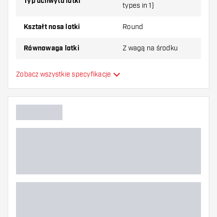
Typ uchwytu lotki
types in 1)
Kształt nosa lotki
Round
Równowaga lotki
Z wagą na środku
Materiał lotki
Tungsten 95%
Zobacz wszystkie specyfikacje
Typ Dartowy chwyt na nos
Gracz w darta
Kolor lotki
Strefa uchwytu lotki
Kształt lotki
Waga lotki