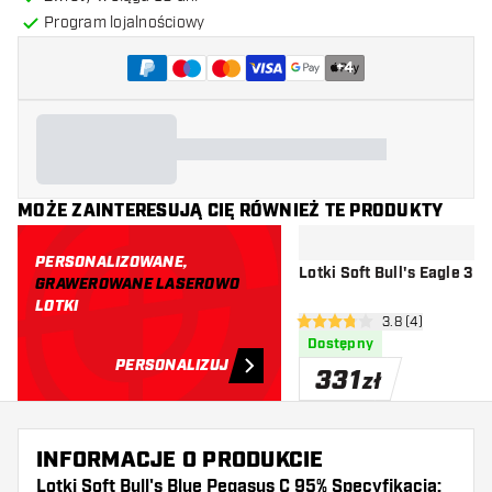
Program lojalnościowy
+
4
MOŻE ZAINTERESUJĄ CIĘ RÓWNIEŻ TE PRODUKTY
PERSONALIZOWANE,
Lotki Soft Bull's Eagle 3 
GRAWEROWANE LASEROWO
LOTKI
otwórz panel rec
3.8 (4)
3.8 gwiazdki oceny
Dostępny
PERSONALIZUJ
331
zł
INFORMACJE O PRODUKCIE
Lotki Soft Bull's Blue Pegasus C 95% Specyfikacja: