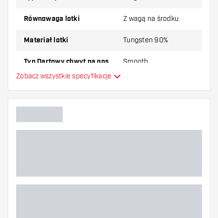
Równowaga lotki
Z wagą na środku
Materiał lotki
Tungsten 90%
Typ Dartowy chwyt na nos
Smooth
Zobacz wszystkie specyfikacje
Gracz w darta
Kolor lotki
Kształt nosa lotki
Strefa uchwytu lotki
Kształt lotki
Waga lotki
Szerokość lotki (MM)