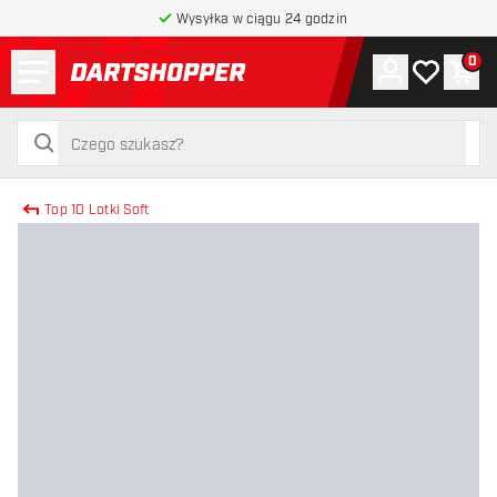
Wysyłka w ciągu 24 godzin
Menu
0
Konto
Moja lista 
Kos
powrót do strony głównej
szukaj
szukaj
Top 10 Lotki Soft