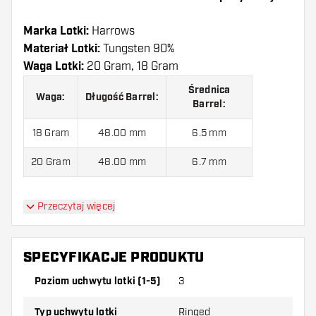
Marka Lotki:
Harrows
Materiał Lotki:
Tungsten 90%
Waga Lotki:
20 Gram, 18 Gram
Średnica
Waga:
Długość Barrel:
Barrel:
18 Gram
48.00 mm
6.5 mm
20 Gram
48.00 mm
6.7 mm
Przeczytaj więcej
Lotki Soft Harrows NX90 Black 90% jest
dostarczony z:
3 Lotki, 3 Piórki i 3 Shafty.
SPECYFIKACJE PRODUKTU
Poziom uchwytu lotki (1-5)
3
Typ uchwytu lotki
Ringed