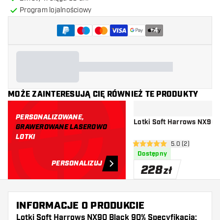
Program lojalnościowy
+
4
MOŻE ZAINTERESUJĄ CIĘ RÓWNIEŻ TE PRODUKTY
PERSONALIZOWANE,
Lotki Soft Harrows NX90
GRAWEROWANE LASEROWO
LOTKI
otwórz panel rec
5.0 (2)
5 gwiazdki oceny
Dostępny
PERSONALIZUJ
228
zł
INFORMACJE O PRODUKCIE
Lotki Soft Harrows NX90 Black 90% Specyfikacja: