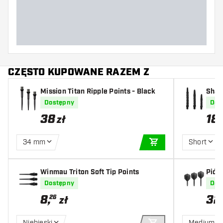
Długość lotki (MM)
CZĘSTO KUPOWANE RAZEM Z
Mission Titan Ripple Points - Black
Shaf
Dostępny
Dos
38
18
zł
34 mm
Short
DODAJ DO KOSZYK
Winmau Triton Soft Tip Points
Piór
Dostępny
Dos
8
,
32
26
zł
Niebieski
Medium