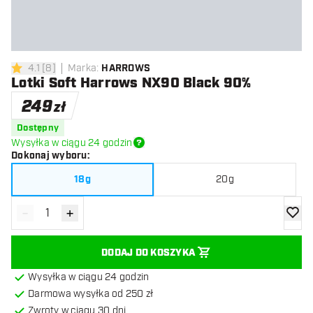
4.1
[
8
]
Marka
:
HARROWS
4.1 gwiazdki oceny
Lotki Soft Harrows NX90 Black 90%
249
zł
Dostępny
Wysyłka w ciągu 24 godzin
Dokonaj wyboru
:
18g
20g
-
+
Zmniejsz ilość
Zwiększ ilość
dodaj 
DODAJ DO KOSZYKA
Wysyłka w ciągu 24 godzin
Darmowa wysyłka od 250 zł
Zwroty w ciągu 30 dni