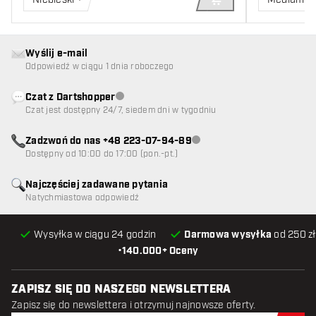
DODAJ DO KOSZYK
Wyślij e-mail
Odpowiedź w ciągu 1 dnia roboczego
Czat z Dartshopper
Obsługa klienta niedostępna
Czat jest dostępny 24/7, siedem dni w tygodniu
Zadzwoń do nas +48 223-07-94-89
Obsługa klienta niedostępna
Dostępny od 10:00 do 17:00 (pon.-pt.)
Najczęściej zadawane pytania
Natychmiastowa odpowiedź
Wysyłka w ciągu 24 godzin
Darmowa wysyłka
od 250 zł
•
140.000+ Oceny
ZAPISZ SIĘ DO NASZEGO NEWSLETTERA
Zapisz się do newslettera i otrzymuj najnowsze oferty.