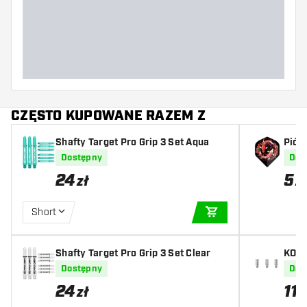
Szerokość lotki (MM)
Długość lotki (MM)
CZĘSTO KUPOWANE RAZEM Z
Shafty Target Pro Grip 3 Set Aqua
Pió
Dostępny
Dos
24
5
zł
z
Short
DODAJ DO KOSZYK
Shafty Target Pro Grip 3 Set Clear
KOTO
Dostępny
Dos
24
11
zł
z