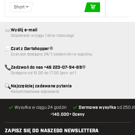
Short
DODAJ DO KOSZYK
Wyślij e-mail
Odpowiedź w ciągu 1 dnia roboczego
Czat z Dartshopper
Obsługa klienta niedostępna
Czat jest dostępny 24/7, siedem dni w tygodniu
Zadzwoń do nas +48 223-07-94-89
Obsługa klienta niedostępna
Dostępny od 10:00 do 17:00 (pon.-pt.)
Najczęściej zadawane pytania
Natychmiastowa odpowiedź
Wysyłka w ciągu 24 godzin
Darmowa wysyłka
od 250 zł
•
140.000+ Oceny
ZAPISZ SIĘ DO NASZEGO NEWSLETTERA