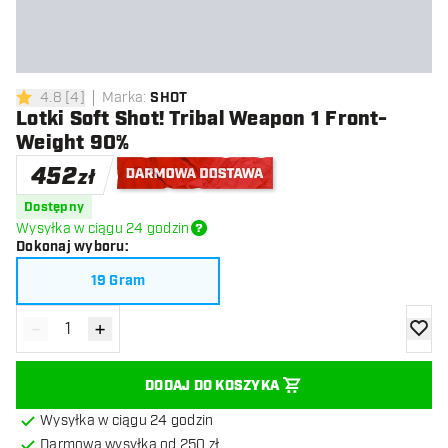
4.8
[
4
]
Marka
:
SHOT
4.8 gwiazdki oceny
Lotki Soft Shot! Tribal Weapon 1 Front-
Weight 90%
452
zł
Darmowa dostawa
Dostępny
Wysyłka w ciągu 24 godzin
Dokonaj wyboru
:
19 Gram
-
+
Zmniejsz ilość
Zwiększ ilość
dodaj 
DODAJ DO KOSZYKA
Wysyłka w ciągu 24 godzin
Darmowa wysyłka od 250 zł