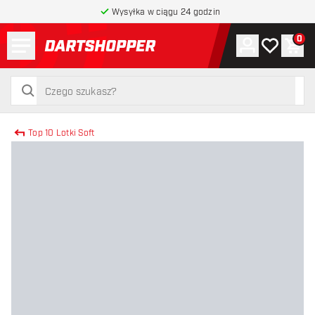
Wysyłka w ciągu 24 godzin
Menu
0
Konto
Moja lista 
Kos
powrót do strony głównej
szukaj
szukaj
Top 10 Lotki Soft