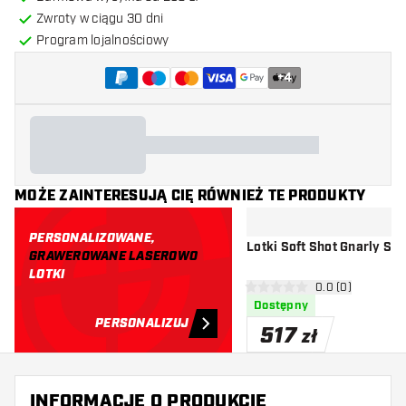
Zwroty w ciągu 30 dni
Program lojalnościowy
+
4
MOŻE ZAINTERESUJĄ CIĘ RÓWNIEŻ TE PRODUKTY
PERSONALIZOWANE,
Lotki Soft Shot Gnarly S
GRAWEROWANE LASEROWO
LOTKI
otwórz panel rec
0.0 (0)
0 gwiazdki oceny
Dostępny
PERSONALIZUJ
517
zł
INFORMACJE O PRODUKCIE