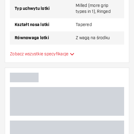
Milled (more grip
Typ uchwytu lotki
types in 1), Ringed
Kształt nosa lotki
Tapered
Równowaga lotki
Z wagą na środku
Materiał lotki
Tungsten 90%
Zobacz wszystkie specyfikacje
Typ Dartowy chwyt na nos
Gracz w darta
Kolor lotki
Strefa uchwytu lotki
Kształt lotki
Waga lotki