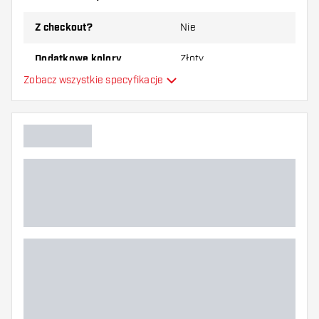
Z checkout?
Nie
Dodatkowe kolory
Złoty
Zobacz wszystkie specyfikacje
Główny kolor