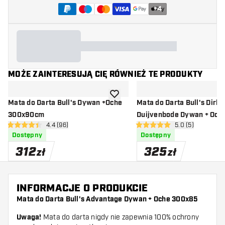
+
4
MOŻE ZAINTERESUJĄ CIĘ RÓWNIEŻ TE PRODUKTY
dodaj do listy życzeń
Mata do Darta Bull's Dywan +Oche
Mata do Darta Bull's Dirk 
300x90cm
Duijvenbode Dywan + Och
otwórz panel recenzji
4.4 (96)
otwórz panel rec
5.0 (5)
300x60cm
4.4 gwiazdki oceny
5 gwiazdki oceny
Dostępny
Dostępny
312
325
zł
zł
INFORMACJE O PRODUKCIE
Mata do Darta Bull's Advantage Dywan + Oche 300x85
Uwaga!
Mata do darta nigdy nie zapewnia 100% ochrony