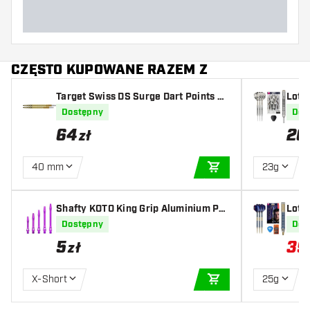
CZĘSTO KUPOWANE RAZEM Z
Target Swiss DS Surge Dart Points Go
Lotk
ld
Dostępny
Dos
64
20
zł
40 mm
23g
DODAJ DO KOSZYK
Shafty KOTO King Grip Aluminium Pur
Lotk
ple
t 90
Dostępny
Dos
5
39
zł
X-Short
25g
DODAJ DO KOSZYK