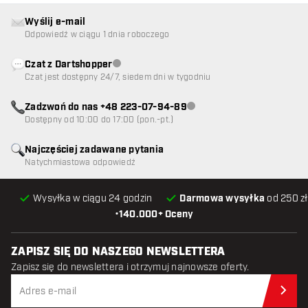
Wyślij e-mail
Odpowiedź w ciągu 1 dnia roboczego
Czat z Dartshopper
Obsługa klienta niedostępna
Czat jest dostępny 24/7, siedem dni w tygodniu
Zadzwoń do nas +48 223-07-94-89
Obsługa klienta niedostępna
Dostępny od 10:00 do 17:00 (pon.-pt.)
Najczęściej zadawane pytania
Natychmiastowa odpowiedź
Wysyłka w ciągu 24 godzin
Darmowa wysyłka
od 250 zł
•
140.000+ Oceny
ZAPISZ SIĘ DO NASZEGO NEWSLETTERA
Zapisz się do newslettera i otrzymuj najnowsze oferty.
Zap