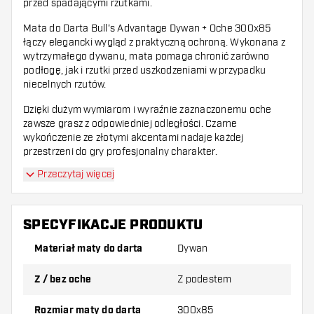
przed spadającymi rzutkami.
Mata do Darta Bull's Advantage Dywan + Oche 300x85
łączy elegancki wygląd z praktyczną ochroną. Wykonana z
wytrzymałego dywanu, mata pomaga chronić zarówno
podłogę, jak i rzutki przed uszkodzeniami w przypadku
niecelnych rzutów.
Dzięki dużym wymiarom i wyraźnie zaznaczonemu oche
zawsze grasz z odpowiedniej odległości. Czarne
wykończenie ze złotymi akcentami nadaje każdej
przestrzeni do gry profesjonalny charakter.
Przeczytaj więcej
Matę można łatwo rozwinąć do gry i równie szybko zwinąć
do przechowywania. Idealna dla każdego gracza —
zarówno do użytku domowego, jak i turniejowego.
SPECYFIKACJE PRODUKTU
Materiał maty do darta
Dywan
Z / bez oche
Z podestem
Rozmiar maty do darta
300x85