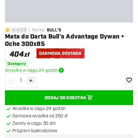
4.4
[
11
]
Marka
:
BULL'S
4.4 gwiazdki oceny
Mata do Darta Bull's Advantage Dywan +
Oche 300x85
404
zł
Darmowa dostawa
Dostępny
Wysyłka w ciągu 24 godzin
-
+
Zmniejsz ilość
Zwiększ ilość
dodaj 
DODAJ DO KOSZYKA
Wysyłka w ciągu 24 godzin
Darmowa wysyłka od 250 zł
Zwroty w ciągu 30 dni
Program lojalnościowy