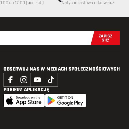
0:00 do 17:00 (pon.-pt.)
Natychmiastowa odpowiedź
ZAPISZ
Zapisz się t
SIĘ!
OBSERWUJ NAS W MEDIACH SPOŁECZNOŚCIOWYCH
POBIERZ APLIKACJĘ