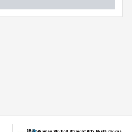
Winmau Skybolt Straight 90% Ekskluzywna Edyc