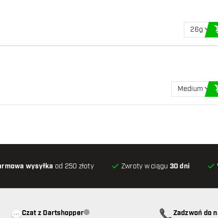
26g
Medium
armowa wysyłka
od 250 złoty
Zwroty w ciągu
30 dni
Czat z Dartshopper
Zadzwoń do n
Obsługa klienta niedostępna