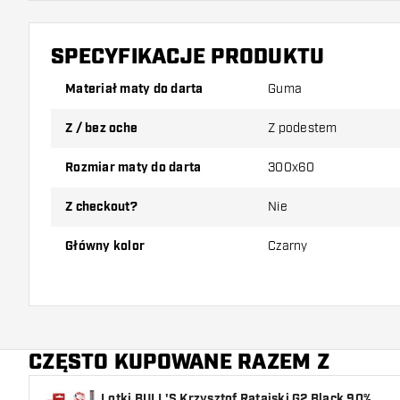
SPECYFIKACJE PRODUKTU
Materiał maty do darta
Guma
Z / bez oche
Z podestem
Rozmiar maty do darta
300x60
Z checkout?
Nie
Główny kolor
Czarny
CZĘSTO KUPOWANE RAZEM Z
Lotki BULL'S Krzysztof Ratajski G2 Black 90%