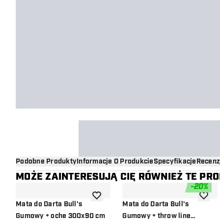
Podobne Produkty
Informacje O Produkcie
Specyfikacje
Recenz
MOŻE ZAINTERESUJĄ CIĘ RÓWNIEŻ TE PR
-
20
%
dodaj do listy życzeń
dodaj d
Mata do Darta Bull's
Mata do Darta Bull's
Gumowy + oche 300x90 cm
Gumowy + throw line