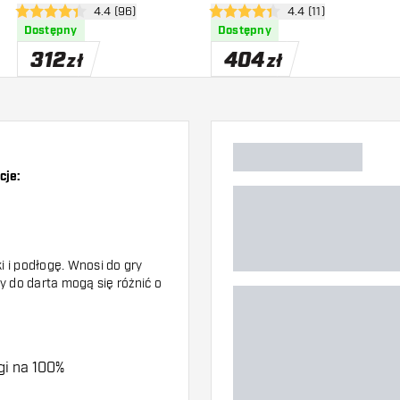
zji
otwórz panel recenzji
4.4 (96)
otwórz panel recenzj
4.4 (11)
300x85
4.4 gwiazdki oceny
4.4 gwiazdki oceny
Dostępny
Dostępny
312
404
zł
zł
cje:
 i podłogę. Wnosi do gry
ty do darta mogą się różnić o
ogi na 100%