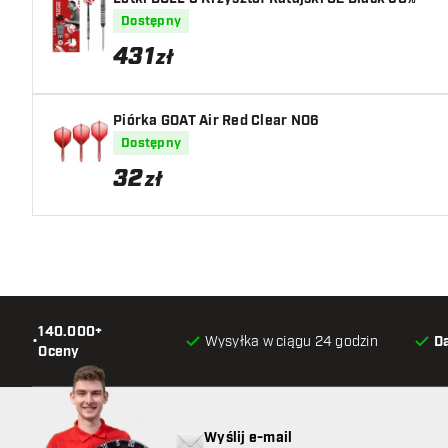
Dostępny
431
zł
Piórka GOAT Air Red Clear NO6
Dostępny
32
zł
140.000+
•
Wysyłka w ciągu 24 godzin
D
Oceny
Wyślij e-mail