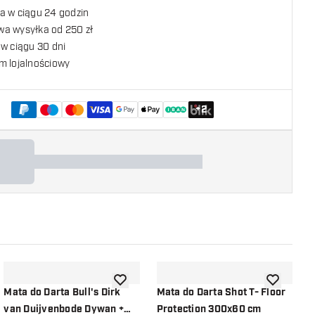
a w ciągu 24 godzin
a wysyłka od 250 zł
w ciągu 30 dni
m lojalnościowy
+
2
listy życzeń
dodaj do listy życzeń
dodaj do li
Mata do Darta Bull's Dirk
Mata do Darta Shot T- Floor
B
van Duijvenbode Dywan +
Protection 300x60 cm
O