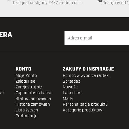
Czat jest dostępny 24/7, siedem dni w
89
Dostępny od 1
tygodniu
TERA
KONTO
ZAKUPY & INSPIRACJE
Moje Konto
Pomoc w wyborze rzutek
Zaloguj się
Sprzedaż
Zarejestruj się
Nowości
we
Zapomniałeś hasła
Launches
Status zamówienia
Marki
Historia zamówień
Personalizacja produktu
Lista życzeń
Kategorie produktów
Preferencje