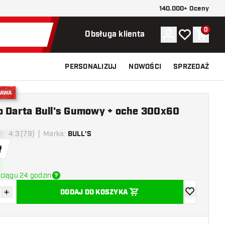
140.000+ Oceny
0
Konto
Moja lista ży
Koszy
Obsługa klienta
PERSONALIZUJ
NOWOŚCI
SPRZEDAŻ
stawa
o Darta Bull's Gumowy + oche 300x60
4.3 (79)
Marka
:
BULL'S
ki oceny
ł
ciągu 24 godzin
+
DODAJ DO KOSZYKA
z ilość
Zwiększ ilość
dodaj do list