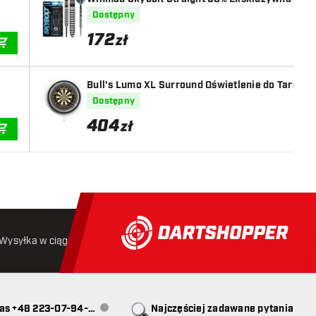
Dostępny
172
zł
DODAJ DO KOSZYKA
Bull's Lumo XL Surround Oświetlenie do Tarczy D
Dostępny
404
zł
DODAJ DO KOSZYKA
Wysyłka w ciągu 24 godzin
Darmowa wysyłka
od 250 złoty
as +48 223-07-94-
Najczęściej zadawane pytania
Obsługa klienta niedostępna