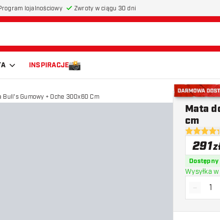
Program lojalnościowy
Zwroty w ciągu 30 dni
TA
INSPIRACJE
a Bull's Gumowy + Oche 300x60 Cm
Darmowa do
Mata d
cm
4.3 gwiazd
291
z
Dostępny
Wysyłka w 
-
Zmniejs