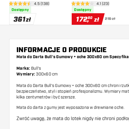
otwórz panel recenzji
4.5 (138)
otwórz panel recen
4.1 (23)
300x60 cm
4.5 gwiazdki oceny
4.1 gwiazdki oceny
Dostępny
Dostępny
361
172
,
80
zł
zł
216 zł
INFORMACJE O PRODUKCIE
Mata do Darta Bull's Gumowy + oche 300x60 cm Specyfika
Marka:
Bull's
Wymiary:
300x60 cm
Mata do Darta Bull's Gumowy + oche 300x60 cm chroni rzutki
bezpieczeństwo, styl i stopień profesjonalizmu. Wymiary ma
kilka centymetrów i być szersze.
Mata do darta z gumy jest wyposażona w drewniane oche.
Zwróć uwagę, że mata do lotek nigdy nie chroni podł