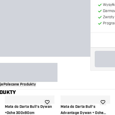
Wysyłk
Darmow
Zwroty 
Progra
je
Polecane Produkty
ODUKTY
o listy życzeń
dodaj do listy życzeń
dodaj do 
Mata do Darta Bull's Dywan
Mata do Darta Bull's
+Oche 300x90cm
Advantage Dywan + Oche