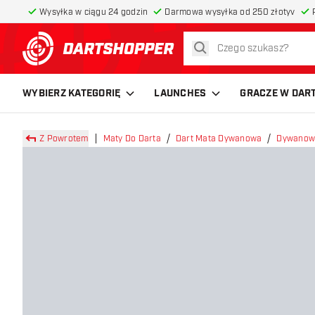
Wysyłka w ciągu 24 godzin
Darmowa wysyłka od 250 złotyv
szukaj
powrót do strony głównej
WYBIERZ KATEGORIĘ
LAUNCHES
GRACZE W DAR
Z Powrotem
Maty Do Darta
Dart Mata Dywanowa
Dywanow