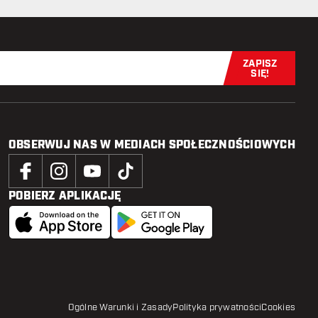
ZAPISZ
Zapisz się t
SIĘ!
OBSERWUJ NAS W MEDIACH SPOŁECZNOŚCIOWYCH
POBIERZ APLIKACJĘ
Ogólne Warunki i Zasady
Polityka prywatności
Cookies