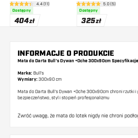
otwórz panel recenzji
4.4 (11)
otwórz panel recen
5.0 (5)
300x85
Oche 300x60cm
4.4 gwiazdki oceny
5 gwiazdki oceny
Dostępny
Dostępny
404
325
zł
zł
INFORMACJE O PRODUKCIE
Mata do Darta Bull's Dywan +Oche 300x90cm Specyfikacje
Marka:
Bull's
Wymiary:
300x90 cm
Mata do Darta Bull's Dywan +Oche 300x90cm chroni rzutki i
bezpieczeństwo, styl i stopień profesjonalizmu
Zwróć uwagę, że mata do lotek nigdy nie chroni podło