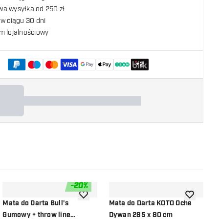
a wysyłka od 250 zł
w ciągu 30 dni
m lojalnościowy
+
2
-
20
%
listy życzeń
dodaj do listy życzeń
dodaj do li
Mata do Darta Bull's
Mata do Darta KOTO Oche
M
Gumowy + throw line
Dywan 285 x 80 cm
C