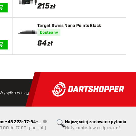
215
zł
DODAJ DO KOSZYKA
Target Swiss Nano Points Black
Dostępny
64
zł
DODAJ DO KOSZYKA
Wysyłka w ciągu 24 godzin
Darmowa wysyłka
od 250 złoty
as +48 223-07-94-
Najczęściej zadawane pytania
Obsługa klienta niedostępna
0:00 do 17:00 (pon.-pt.)
Natychmiastowa odpowiedź