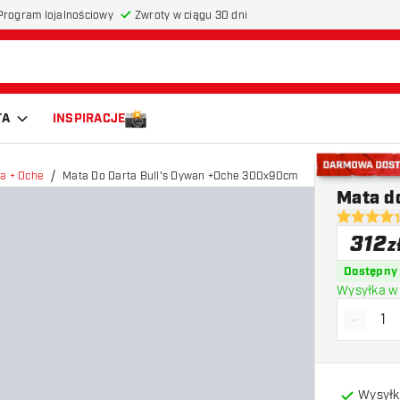
Program lojalnościowy
Zwroty w ciągu 30 dni
TA
INSPIRACJE
a + Oche
Mata Do Darta Bull's Dywan +Oche 300x90cm
Darmowa do
Mata d
4.4 gwiazd
312
z
Dostępny
Wysyłka w 
-
Zmniejs
Wysyłk