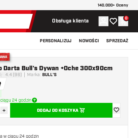
140.000+ Oceny
0
Konto
Moja lista ży
Koszy
Obsługa klienta
PERSONALIZUJ
NOWOŚCI
SPRZEDAŻ
stawa
o Darta Bull's Dywan +Oche 300x90cm
4.4 (96)
Marka
:
BULL'S
ki oceny
ł
ciągu 24 godzin
+
DODAJ DO KOSZYKA
z ilość
Zwiększ ilość
dodaj do list
a w ciągu 24 godzin