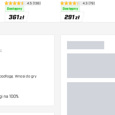
zji
otwórz panel recenzji
4.5 (138)
otwórz panel recenzj
4.3 (79)
4.5 gwiazdki oceny
4.3 gwiazdki oceny
Dostępny
Dostępny
361
291
zł
zł
:
 podłogę. Wnosi do gry
gi na 100%