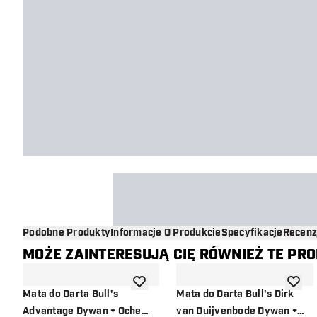
Podobne Produkty
Informacje O Produkcie
Specyfikacje
Recenz
MOŻE ZAINTERESUJĄ CIĘ RÓWNIEŻ TE PR
dodaj do listy życzeń
dodaj d
Mata do Darta Bull's
Mata do Darta Bull's Dirk
Advantage Dywan + Oche
van Duijvenbode Dywan +