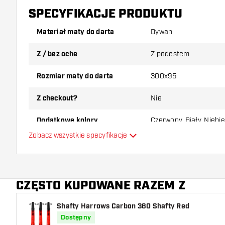
SPECYFIKACJE PRODUKTU
Materiał maty do darta
Dywan
Z / bez oche
Z podestem
Rozmiar maty do darta
300x95
Z checkout?
Nie
Dodatkowe kolory
Czerwony, Biały, Niebie
Zobacz wszystkie specyfikacje
Główny kolor
CZĘSTO KUPOWANE RAZEM Z
Shafty Harrows Carbon 360 Shafty Red
Dostępny