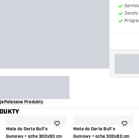
Darmow
Zwroty 
Progra
je
Polecane Produkty
ODUKTY
o listy życzeń
dodaj do listy życzeń
dodaj do 
Mata do Darta Bull's
Mata do Darta Bull's
Gumowy + oche 300x90 cm
Gumowy + oche 300x60 cm