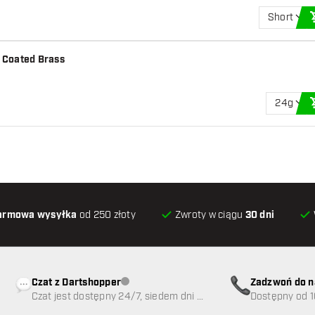
Short
 Coated Brass
24g
armowa wysyłka
od 250 złoty
Zwroty w ciągu
30 dni
Czat z Dartshopper
Zadzwoń do n
Obsługa klienta niedostępna
Czat jest dostępny 24/7, siedem dni w
89
Dostępny od 1
tygodniu