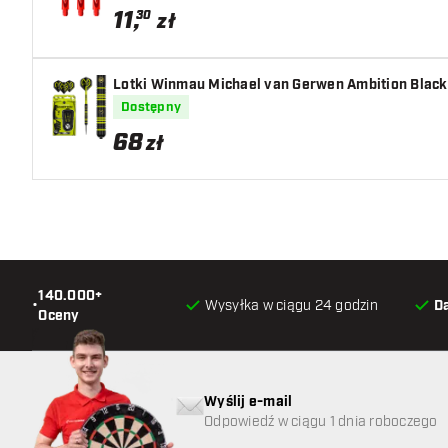
11
,
30
zł
Lotki Winmau Michael van Gerwen Ambition Black
Dostępny
68
zł
140.000+
•
Wysyłka w ciągu 24 godzin
D
Oceny
Wyślij e-mail
Odpowiedź w ciągu 1 dnia roboczego