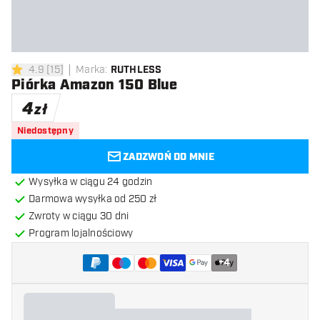
4.9
[
15
]
Marka
:
RUTHLESS
4.9 gwiazdki oceny
Piórka Amazon 150 Blue
4
zł
Niedostępny
ZADZWOŃ DO MNIE
Wysyłka w ciągu 24 godzin
Darmowa wysyłka od 250 zł
Zwroty w ciągu 30 dni
Program lojalnościowy
+
4