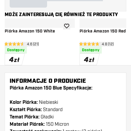
MOŻE ZAINTERESUJĄ CIĘ RÓWNIEŻ TE PRODUKTY
dodaj do listy życzeń
Piórka Amazon 150 White
Piórka Amazon 150 Red
otwórz panel recenzji
4.6 (21)
otwórz panel rec
4.8 (12)
4.6 gwiazdki oceny
4.8 gwiazdki oceny
Dostępny
Dostępny
4
4
zł
zł
INFORMACJE O PRODUKCIE
Piórka Amazon 150 Blue Specyfikacje:
Kolor Piórka:
Niebieski
Kształt Piórka:
Standard
Temat Piórka:
Gładki
Materiał Piórek:
150 Micron