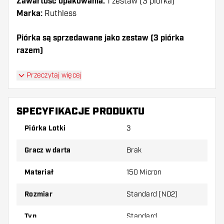
Zawartość opakowania:
1 zestaw (3 piórka)
Marka:
Ruthless
Piórka są sprzedawane jako zestaw (3 piórka
razem)
Dartshopper tip!
Przeczytaj więcej
Upewnij się, że masz pod ręką dużo piórek i
shaftów. Mogą one zostać uszkodzone lub
SPECYFIKACJE PRODUKTU
złamane w wyniku użytkowania.
Piórka Lotki
3
Wypróbuj inny kształt, materiał lub grubość
Gracz w darta
Brak
piórek, aby dowiedzieć się, który wariant
najbardziej Ci odpowiada!
Materiał
150 Micron
Rozmiar
Standard (NO2)
Typ
Standard