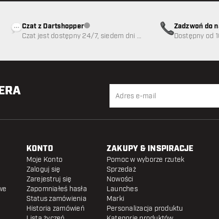
Czat z Dartshopper
Zadzwoń do n
Obsługa klienta niedostępna
Czat jest dostępny 24/7, siedem dni w
89
Dostępny od 1
tygodniu
TERA
KONTO
ZAKUPY & INSPIRACJE
Moje Konto
Pomoc w wyborze rzutek
Zaloguj się
Sprzedaż
Zarejestruj się
Nowości
we
Zapomniałeś hasła
Launches
Status zamówienia
Marki
Historia zamówień
Personalizacja produktu
Lista życzeń
Kategorie produktów