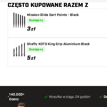
CZĘSTO KUPOWANE RAZEM Z
Mission Glide Dart Points - Black
Dostępny
3
zł
Shafty KOTO King Grip Aluminium Black
Dostępny
5
zł
140.000+
•
Wysyłka w ciągu 24 godzin
D
Oceny