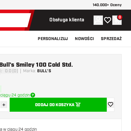
140.000+ Oceny
0
Konto
Moja lista ży
Koszy
Obsługa klienta
PERSONALIZUJ
NOWOŚCI
SPRZEDAŻ
Bull's Smiley 100 Cold Std.
0.0 (0)
Marka
:
BULL'S
 oceny
ciągu 24 godzin
+
DODAJ DO KOSZYKA
z ilość
Zwiększ ilość
dodaj do list
a w ciągu 24 godzin