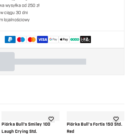
a wysyłka od 250 zł
w ciągu 30 dni
m lojalnościowy
+
2
listy życzeń
dodaj do listy życzeń
dodaj do li
Piórka Bull's Smiley 100
Piórka Bull's Fortis 150 Std.
P
Laugh Crying Std.
Red
B