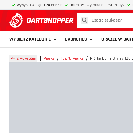
Wysyłka w ciągu 24 godzin
Darmowa wysyłka od 250 złotyv
szukaj
powrót do strony głównej
WYBIERZ KATEGORIĘ
LAUNCHES
GRACZE W DAR
Z Powrotem
Piórka
Top 10 Piórka
Piórka Bull's Smiley 100 