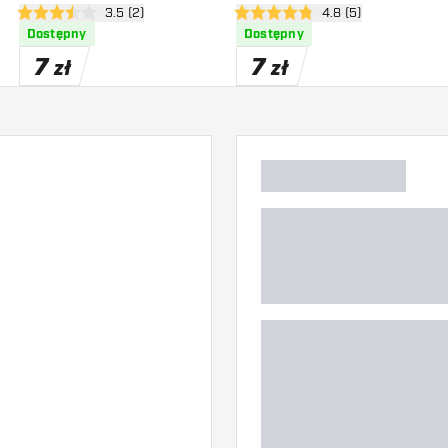
zji
otwórz panel recenzji
3.5 (2)
otwórz panel recenzj
4.8 (5)
3.5 gwiazdki oceny
4.8 gwiazdki oceny
Dostępny
Dostępny
7
7
zł
zł
)