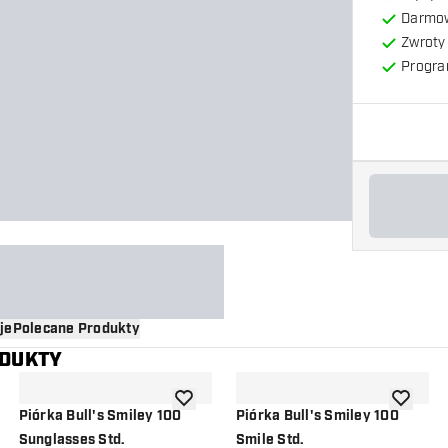
Darmow
Zwroty 
Progra
je
Polecane Produkty
ODUKTY
o listy życzeń
dodaj do listy życzeń
dodaj do 
Piórka Bull's Smiley 100
Piórka Bull's Smiley 100
Sunglasses Std.
Smile Std.