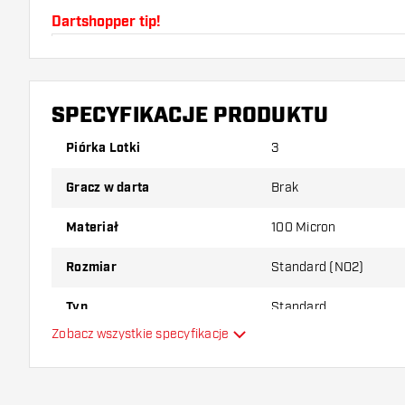
Dartshopper tip!
Upewnij się, że masz pod ręką dużo piórek i shaftó
uszkodzone lub złamane w wyniku użytkowania.
SPECYFIKACJE PRODUKTU
Wypróbuj inny kształt, materiał lub grubość piórek, 
Piórka Lotki
3
który wariant najbardziej Ci odpowiada!
Gracz w darta
Brak
Materiał
100 Micron
Rozmiar
Standard (NO2)
Typ
Standard
Zobacz wszystkie specyfikacje
Elastyczność
Główny kolor