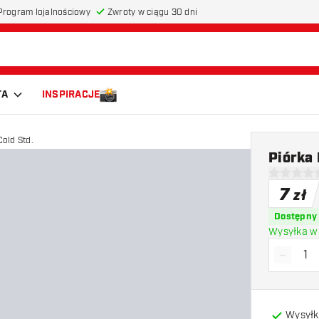
Program lojalnościowy
Zwroty w ciągu 30 dni
TA
INSPIRACJE
Cold Std.
Piórka 
0 gwiazdki
7
zł
Dostępny
Wysyłka w 
-
Zmniejs
Wysyłk