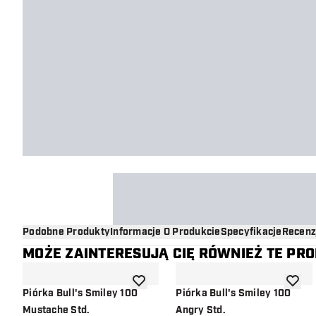
Podobne Produkty
Informacje O Produkcie
Specyfikacje
Recenz
MOŻE ZAINTERESUJĄ CIĘ RÓWNIEŻ TE PR
dodaj do listy życzeń
dodaj d
Piórka Bull's Smiley 100
Piórka Bull's Smiley 100
Mustache Std.
Angry Std.