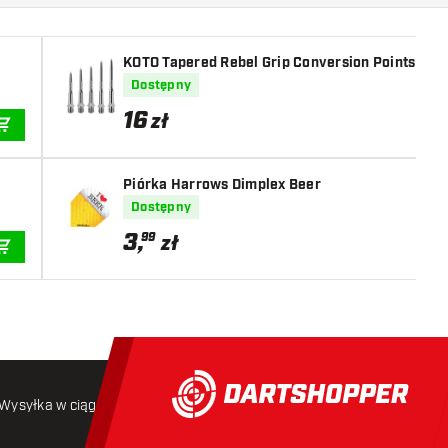
KOTO Tapered Rebel Grip Conversion Points Silv
Dostępny
16
zł
DODAJ DO KOSZYKA
Piórka Harrows Dimplex Beer
Dostępny
3
,
99
zł
DODAJ DO KOSZYKA
Wysyłka w ciągu 24 godzin
Darmowa wysyłka
od 250 złoty