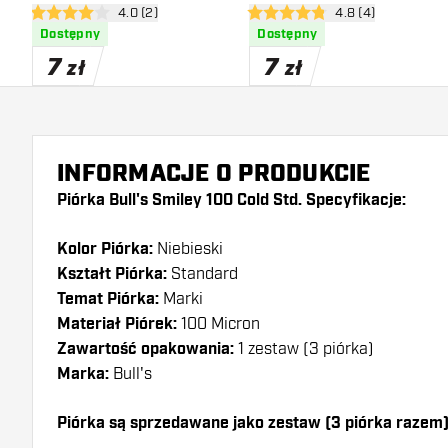
otwórz panel recenzji
4.0 (2)
otwórz panel recen
4.8 (4)
4 gwiazdki oceny
4.8 gwiazdki oceny
Dostępny
Dostępny
7
7
zł
zł
INFORMACJE O PRODUKCIE
Piórka Bull's Smiley 100 Cold Std. Specyfikacje:
Kolor Piórka:
Niebieski
Kształt Piórka:
Standard
Temat Piórka:
Marki
Materiał Piórek:
100 Micron
Zawartość opakowania:
1 zestaw (3 piórka)
Marka:
Bull's
Piórka są sprzedawane jako zestaw (3 piórka razem