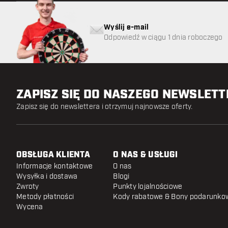
Wyślij e-mail
Odpowiedź w ciągu 1 dnia roboczego
ZAPISZ SIĘ DO NASZEGO NEWSLET
Zapisz się do newslettera i otrzymuj najnowsze oferty.
OBSŁUGA KLIENTA
O NAS & USŁUGI
Informacje kontaktowe
O nas
Wysyłka i dostawa
Blogi
Zwroty
Punkty lojalnościowe
Metody płatności
Kody rabatowe & Bony podarunko
Wycena