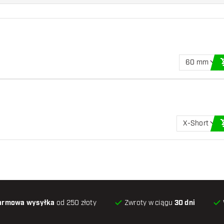
60 mm
X-Short
armowa wysyłka
od 250 złoty
Zwroty w ciągu
30 dni