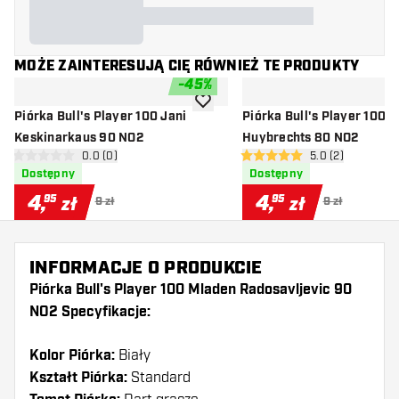
MOŻE ZAINTERESUJĄ CIĘ RÓWNIEŻ TE PRODUKTY
-
45
%
dodaj do listy życzeń
Piórka Bull's Player 100 Jani
Piórka Bull's Player 100 
Keskinarkaus 90 NO2
Huybrechts 80 NO2
otwórz panel recenzji
0.0 (0)
otwórz panel rec
5.0 (2)
0 gwiazdki oceny
5 gwiazdki oceny
Dostępny
Dostępny
4
,
4
,
95
95
zł
zł
9 zł
9 zł
INFORMACJE O PRODUKCIE
Piórka Bull's Player 100 Mladen Radosavljevic 90
NO2 Specyfikacje:
Kolor Piórka:
Biały
Kształt Piórka:
Standard