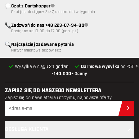
Czat z Dartshopper
Obsługa klienta niedostępna
Czat jest dostępny 24/7, siedem dni w tygodniu
Zadzwoń do nas +48 223-07-94-89
Obsługa klienta niedostępna
Dostępny od 10:00 do 17:00 (pon.-pt.)
Najczęściej zadawane pytania
Natychmiastowa odpowiedź
Wysyłka w ciągu 24 godzin
Darmowa wysyłka
od 250 zł
•
140.000+ Oceny
ZAPISZ SIĘ DO NASZEGO NEWSLETTERA
Zapisz się do newslettera i otrzymuj najnowsze oferty.
Zap
OBSŁUGA KLIENTA