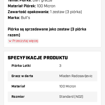
Temat Piórka:
Dart gracze
Materiał Piórek:
100 Micron
Zawartość opakowania:
1 zestaw (3 piórka)
Marka:
Bull's
Piórka są sprzedawane jako zestaw (3 piórka
razem)
Przeczytaj więcej
Dartshopper tip!
Upewnij się, że masz pod ręką dużo piórek i
SPECYFIKACJE PRODUKTU
shaftów. Mogą one zostać uszkodzone lub
Piórka Lotki
3
złamane w wyniku użytkowania.
Gracz w darta
Mladen Radosavljevic
Wypróbuj inny kształt, materiał lub grubość
piórek, aby dowiedzieć się, który wariant
Materiał
100 Micron
najbardziej Ci odpowiada!
Rozmiar
Standard (NO2)