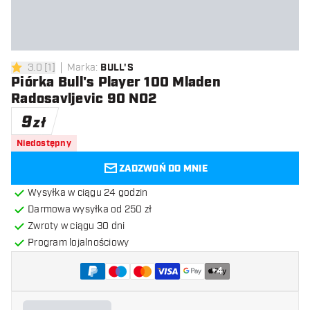
3.0
[
1
]
Marka
:
BULL'S
3 gwiazdki oceny
Piórka Bull's Player 100 Mladen
Radosavljevic 90 NO2
9
zł
Niedostępny
ZADZWOŃ DO MNIE
Wysyłka w ciągu 24 godzin
Darmowa wysyłka od 250 zł
Zwroty w ciągu 30 dni
Program lojalnościowy
+
4