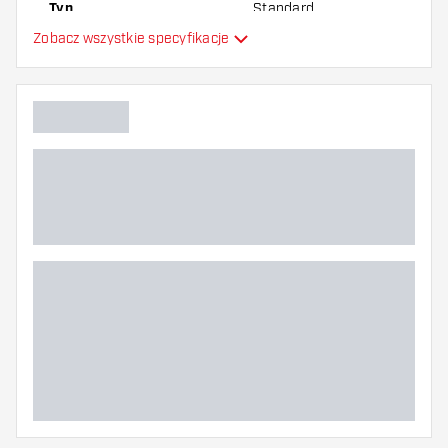
Typ
Standard
Zobacz wszystkie specyfikacje
Elastyczność
Dodatkowe kolory
Główny kolor