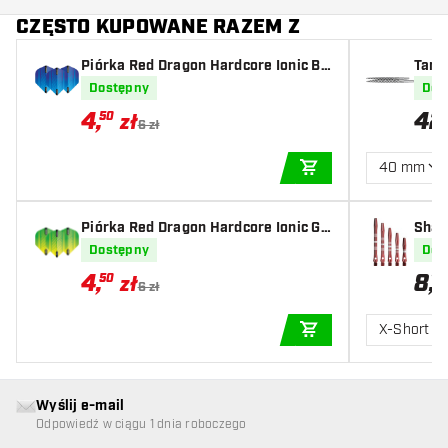
CZĘSTO KUPOWANE RAZEM Z
Piórka Red Dragon Hardcore Ionic Bl
Targ
ue
Dostępny
Dos
4
,
42
50
zł
6 zł
40 mm
DODAJ DO KOSZYK
Piórka Red Dragon Hardcore Ionic Gr
Shaf
een
oved
Dostępny
Dos
4
,
8
,
50
10
zł
6 zł
X-Short
DODAJ DO KOSZYK
Wyślij e-mail
Odpowiedź w ciągu 1 dnia roboczego