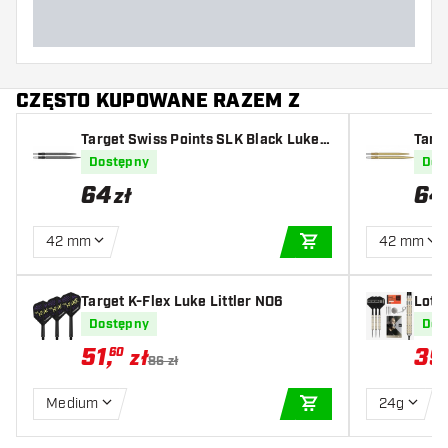
CZĘSTO KUPOWANE RAZEM Z
Target Swiss Points SLK Black Luke L
Targ
ittler
ttler
Dostępny
Dos
64
64
zł
42 mm
42 mm
DODAJ DO KOSZYK
Target K-Flex Luke Littler NO6
Lotki
5K S
Dostępny
Dos
51
,
39
60
zł
86 zł
Medium
24g
DODAJ DO KOSZYK