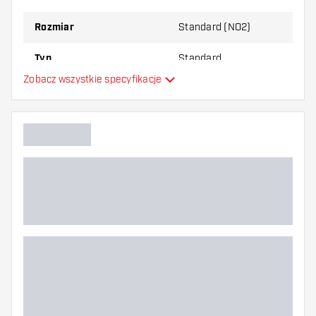
najbardziej Ci odpowiada!
Rozmiar
Standard (NO2)
Typ
Standard
Zobacz wszystkie specyfikacje
Elastyczność
Główny kolor