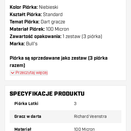
Kolor Piórka:
Niebieski
Kształt Piórka:
Standard
Temat Piórka:
Dart gracze
Materiał Piórek:
100 Micron
Zawartość opakowania:
1 zestaw (3 piórka)
Marka:
Bull's
Piórka są sprzedawane jako zestaw (3 piórka
razem)
Przeczytaj więcej
Dartshopper tip!
Upewnij się, że masz pod ręką dużo piórek i
SPECYFIKACJE PRODUKTU
shaftów. Mogą one zostać uszkodzone lub
Piórka Lotki
3
złamane w wyniku użytkowania.
Gracz w darta
Richard Veenstra
Wypróbuj inny kształt, materiał lub grubość
piórek, aby dowiedzieć się, który wariant
Materiał
100 Micron