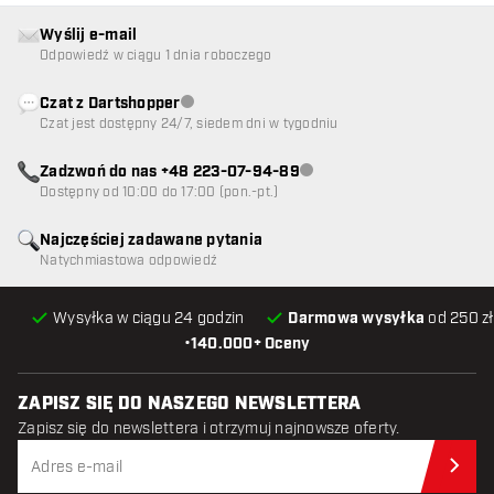
Wyślij e-mail
Odpowiedź w ciągu 1 dnia roboczego
Czat z Dartshopper
Obsługa klienta niedostępna
Czat jest dostępny 24/7, siedem dni w tygodniu
Zadzwoń do nas +48 223-07-94-89
Obsługa klienta niedostępna
Dostępny od 10:00 do 17:00 (pon.-pt.)
Najczęściej zadawane pytania
Natychmiastowa odpowiedź
Wysyłka w ciągu 24 godzin
Darmowa wysyłka
od 250 zł
•
140.000+ Oceny
ZAPISZ SIĘ DO NASZEGO NEWSLETTERA
Zapisz się do newslettera i otrzymuj najnowsze oferty.
Zap