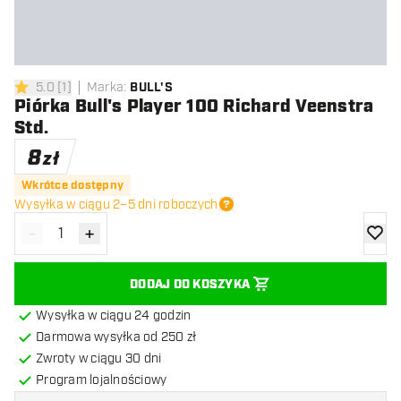
5.0
[
1
]
Marka
:
BULL'S
5 gwiazdki oceny
Piórka Bull's Player 100 Richard Veenstra
Std.
8
zł
Wkrótce dostępny
Wysyłka w ciągu 2–5 dni roboczych
-
+
Zmniejsz ilość
Zwiększ ilość
dodaj 
DODAJ DO KOSZYKA
Wysyłka w ciągu 24 godzin
Darmowa wysyłka od 250 zł
Zwroty w ciągu 30 dni
Program lojalnościowy