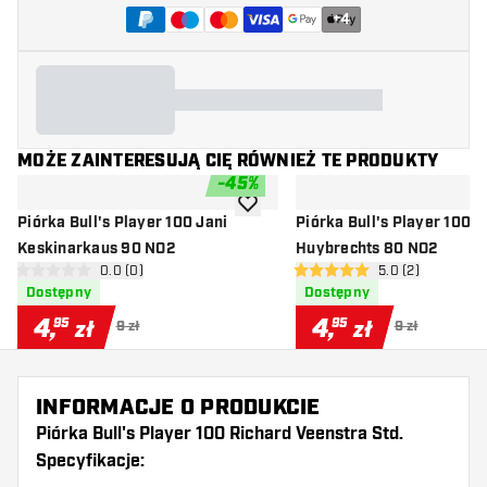
+
4
MOŻE ZAINTERESUJĄ CIĘ RÓWNIEŻ TE PRODUKTY
-
45
%
dodaj do listy życzeń
Piórka Bull's Player 100 Jani
Piórka Bull's Player 100 
Keskinarkaus 90 NO2
Huybrechts 80 NO2
otwórz panel recenzji
0.0 (0)
otwórz panel rec
5.0 (2)
0 gwiazdki oceny
5 gwiazdki oceny
Dostępny
Dostępny
4
,
4
,
95
95
zł
zł
9 zł
9 zł
INFORMACJE O PRODUKCIE
Piórka Bull's Player 100 Richard Veenstra Std.
Specyfikacje: