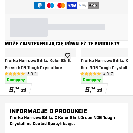
+
4
MOŻE ZAINTERESUJĄ CIĘ RÓWNIEŻ TE PRODUKTY
dodaj do listy życzeń
Piórka Harrows Silika Kolor Shift
Piórka Harrows Silika X Ko
Green NO6 Tough Crystalline
Red NO6 Tough Crystallin
otwórz panel recenzji
5.0 (1)
otwórz panel rec
4.9 (7)
Coated
5 gwiazdki oceny
4.9 gwiazdki oceny
Dostępny
Dostępny
5
,
5
,
04
04
zł
zł
INFORMACJE O PRODUKCIE
Piórka Harrows Silika X Kolor Shift Green NO6 Tough
Crystalline Coated Specyfikacje: