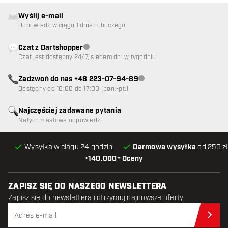
Wyślij e-mail
Odpowiedź w ciągu 1 dnia roboczego
Czat z Dartshopper
Obsługa klienta niedostępna
Czat jest dostępny 24/7, siedem dni w tygodniu
Zadzwoń do nas +48 223-07-94-89
Obsługa klienta niedostępna
Dostępny od 10:00 do 17:00 (pon.-pt.)
Najczęściej zadawane pytania
Natychmiastowa odpowiedź
Wysyłka w ciągu 24 godzin
Darmowa wysyłka
od 250 zł
•
140.000+ Oceny
ZAPISZ SIĘ DO NASZEGO NEWSLETTERA
Zapisz się do newslettera i otrzymuj najnowsze oferty.
Zap