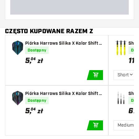
CZĘSTO KUPOWANE RAZEM Z
Piórka Harrows Silika X Kolor Shift B
Shaf
lue NO6 Tough Crystalline Coated
ello
Dostępny
Dos
5
,
11
,
04
3
zł
Short
DODAJ DO KOSZYK
Piórka Harrows Silika X Kolor Shift S
Shaf
ilver NO6 Tough Crystalline Coated
lear
Dostępny
Dos
5
,
6
04
zł
z
Medium
DODAJ DO KOSZYK