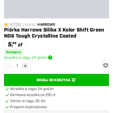
4.7
[
3
]
Marka
:
HARROWS
4.7 gwiazdki oceny
Piórka Harrows Silika X Kolor Shift Green
NO6 Tough Crystalline Coated
5
,
04
zł
Dostępny
Wysyłka w ciągu 24 godzin
-
+
Zmniejsz ilość
Zwiększ ilość
dodaj 
DODAJ DO KOSZYKA
Wysyłka w ciągu 24 godzin
Darmowa wysyłka od 250 zł
Zwroty w ciągu 30 dni
Program lojalnościowy