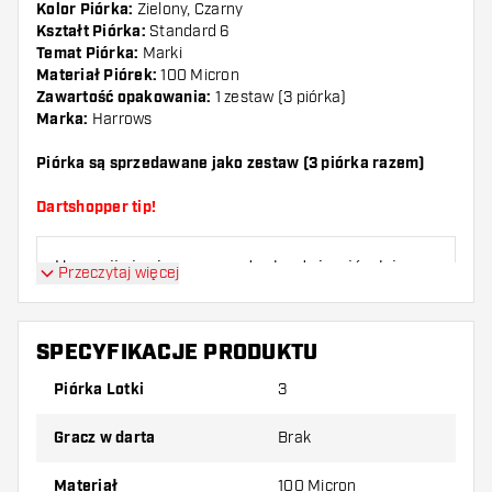
Kolor Piórka:
Zielony, Czarny
Kształt Piórka:
Standard 6
Temat Piórka:
Marki
Materiał Piórek:
100 Micron
Zawartość opakowania:
1 zestaw (3 piórka)
Marka:
Harrows
Piórka są sprzedawane jako zestaw (3 piórka razem)
Dartshopper tip!
Upewnij się, że masz pod ręką dużo piórek i
Przeczytaj więcej
shaftów. Mogą one zostać uszkodzone lub
złamane w wyniku użytkowania.
SPECYFIKACJE PRODUKTU
Wypróbuj inny kształt, materiał lub grubość
Piórka Lotki
3
piórek, aby dowiedzieć się, który wariant
najbardziej Ci odpowiada!
Gracz w darta
Brak
Materiał
100 Micron