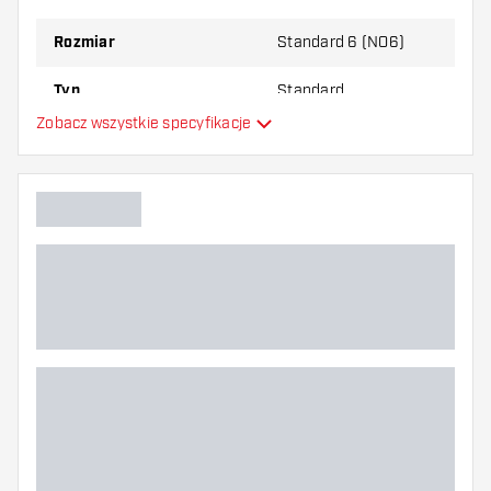
Rozmiar
Standard 6 (NO6)
Typ
Standard
Zobacz wszystkie specyfikacje
Elastyczność
Dodatkowe kolory
Główny kolor