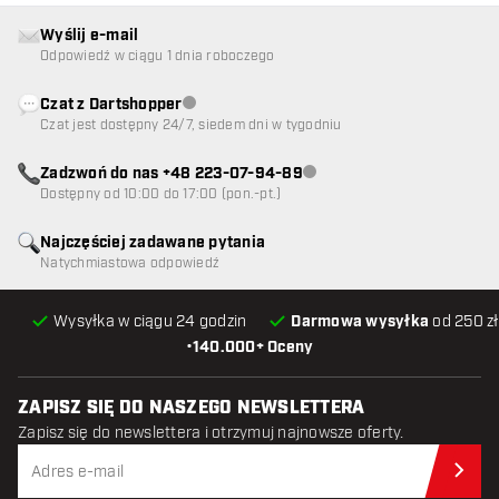
Wyślij e-mail
Odpowiedź w ciągu 1 dnia roboczego
Czat z Dartshopper
Obsługa klienta niedostępna
Czat jest dostępny 24/7, siedem dni w tygodniu
Zadzwoń do nas +48 223-07-94-89
Obsługa klienta niedostępna
Dostępny od 10:00 do 17:00 (pon.-pt.)
Najczęściej zadawane pytania
Natychmiastowa odpowiedź
Wysyłka w ciągu 24 godzin
Darmowa wysyłka
od 250 zł
•
140.000+ Oceny
ZAPISZ SIĘ DO NASZEGO NEWSLETTERA
Zapisz się do newslettera i otrzymuj najnowsze oferty.
Zap