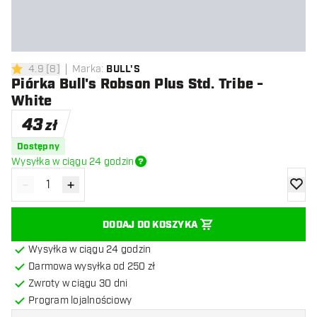
4.9
[
8
]
Marka
:
BULL'S
4.9 gwiazdki oceny
Piórka Bull's Robson Plus Std. Tribe -
White
43
zł
Dostępny
Wysyłka w ciągu 24 godzin
-
+
Zmniejsz ilość
Zwiększ ilość
dodaj 
DODAJ DO KOSZYKA
Wysyłka w ciągu 24 godzin
Darmowa wysyłka od 250 zł
Zwroty w ciągu 30 dni
Program lojalnościowy