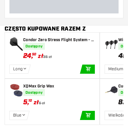
CZĘSTO KUPOWANE RAZEM Z
Condor Zero Stress Flight System - S
Winm
tandard Black
Dostępny
Dos
24
,
40
50
zł
35 zł
Long
Medium
DODAJ DO KOSZYK
XQMax Grip Wax
Cueso
ghts
Dostępny
Dos
Yell
5
,
83
10
zł
6 zł
Blue
Wielkość 
DODAJ DO KOSZYK