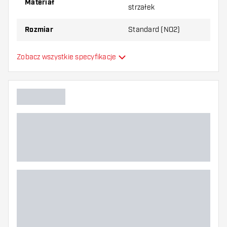
Materiał
strzałek
najbardziej Ci odpowiada!
Rozmiar
Standard (NO2)
Formowane lotki do
Zobacz wszystkie specyfikacje
Typ
strzałek
Elastyczność
Główny kolor