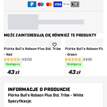
+
4
MOŻE ZAINTERESUJĄ CIĘ RÓWNIEŻ TE PRODUKTY
dodaj do listy życzeń
Piórka Bull's Robson Plus Std. Tribe
Piórka Bull's Robson Plus 
- Red
- Green
otwórz panel recenzji
4.8 (12)
otwórz panel rec
4.9 (8)
4.8 gwiazdki oceny
4.9 gwiazdki oceny
Dostępny
Dostępny
43
43
zł
zł
INFORMACJE O PRODUKCIE
Piórka Bull's Robson Plus Std. Tribe - White
Specyfikacje: