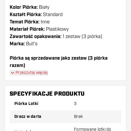
Kolor Piórka:
Biały
Kształt Piórka:
Standard
Temat Piórka:
Inne
Materiał Piórek:
Plastikowy
Zawartość opakowania:
1 zestaw (3 piórka)
Marka:
Bull's
Piórka są sprzedawane jako zestaw (3 piórka
razem)
Przeczytaj więcej
Dartshopper tip!
Upewnij się, że masz pod ręką dużo piórek i
SPECYFIKACJE PRODUKTU
shaftów. Mogą one zostać uszkodzone lub
Piórka Lotki
3
złamane w wyniku użytkowania.
Gracz w darta
Brak
Wypróbuj inny kształt, materiał lub grubość
piórek, aby dowiedzieć się, który wariant
Formowane lotki do