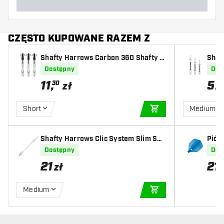
CZĘSTO KUPOWANE RAZEM Z
Shafty Harrows Carbon 360 Shafty C
Shaf
lear
Dostępny
Dos
11
,
5
30
zł
z
Short
Medium
DODAJ DO KOSZYK
Shafty Harrows Clic System Slim Sha
Pió
fty Clear
Dostępny
Dos
21
21
zł
Medium
DODAJ DO KOSZYK