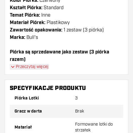
Kolor Piórka:
Czerwony
Kształt Piórka:
Standard
Temat Piórka:
Inne
Materiał Piórek:
Plastikowy
Zawartość opakowania:
1 zestaw (3 piórka)
Marka:
Bull's
Piórka są sprzedawane jako zestaw (3 piórka
razem)
Przeczytaj więcej
Dartshopper tip!
Upewnij się, że masz pod ręką dużo piórek i
SPECYFIKACJE PRODUKTU
shaftów. Mogą one zostać uszkodzone lub
Piórka Lotki
3
złamane w wyniku użytkowania.
Gracz w darta
Brak
Wypróbuj inny kształt, materiał lub grubość
piórek, aby dowiedzieć się, który wariant
Formowane lotki do
Materiał
strzałek
najbardziej Ci odpowiada!