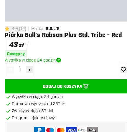
4.8
[
12
]
Marka
:
BULL'S
4.8 gwiazdki oceny
Piórka Bull's Robson Plus Std. Tribe - Red
43
zł
Dostępny
Wysyłka w ciągu 24 godzin
-
+
Zmniejsz ilość
Zwiększ ilość
dodaj 
DODAJ DO KOSZYKA
Wysyłka w ciągu 24 godzin
Darmowa wysyłka od 250 zł
Zwroty w ciągu 30 dni
Program lojalnościowy
+
4