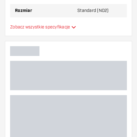
Rozmiar
Standard (NO2)
Formowane lotki do
Zobacz wszystkie specyfikacje
Typ
strzałek
Elastyczność
Główny kolor