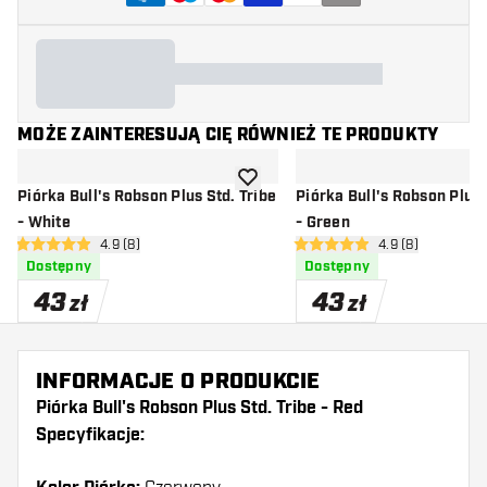
MOŻE ZAINTERESUJĄ CIĘ RÓWNIEŻ TE PRODUKTY
dodaj do listy życzeń
Piórka Bull's Robson Plus Std. Tribe
Piórka Bull's Robson Plus 
- White
- Green
otwórz panel recenzji
4.9 (8)
otwórz panel rec
4.9 (8)
4.9 gwiazdki oceny
4.9 gwiazdki oceny
Dostępny
Dostępny
43
43
zł
zł
INFORMACJE O PRODUKCIE
Piórka Bull's Robson Plus Std. Tribe - Red
Specyfikacje: