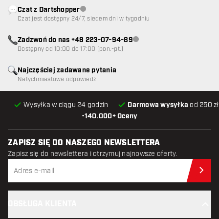
Czat z Dartshopper
Obsługa klienta niedostępna
Czat jest dostępny 24/7, siedem dni w tygodniu
Zadzwoń do nas +48 223-07-94-89
Obsługa klienta niedostępna
Dostępny od 10:00 do 17:00 (pon.-pt.)
Najczęściej zadawane pytania
Natychmiastowa odpowiedź
Wysyłka w ciągu 24 godzin
Darmowa wysyłka
od 250 zł
•
140.000+ Oceny
ZAPISZ SIĘ DO NASZEGO NEWSLETTERA
Zapisz się do newslettera i otrzymuj najnowsze oferty.
Zap
OBSŁUGA KLIENTA