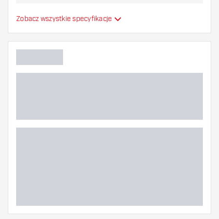
najbardziej Ci odpowiada!
Formowane lotki do
Zobacz wszystkie specyfikacje
Typ
strzałek
Elastyczność
Główny kolor