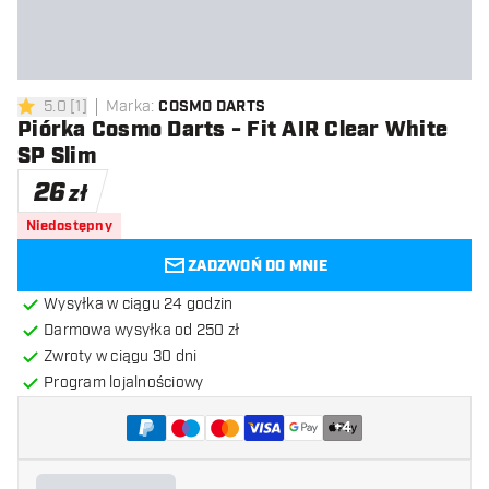
5.0
[
1
]
Marka
:
COSMO DARTS
5 gwiazdki oceny
Piórka Cosmo Darts - Fit AIR Clear White
SP Slim
26
zł
Niedostępny
ZADZWOŃ DO MNIE
Wysyłka w ciągu 24 godzin
Darmowa wysyłka od 250 zł
Zwroty w ciągu 30 dni
Program lojalnościowy
+
4