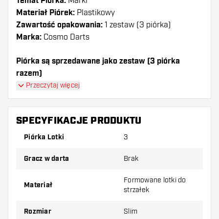
Temat Piórka:
Marki
Materiał Piórek:
Plastikowy
Zawartość opakowania:
1 zestaw (3 piórka)
Marka:
Cosmo Darts
Piórka są sprzedawane jako zestaw (3 piórka
razem)
Piórka Cosmo Darts - Fit AIR Clear White SP Slim
Przeczytaj więcej
mają długą żywotność. Te piórka mogą być używane
tylko z shafty Cosmo Fit.
SPECYFIKACJE PRODUKTU
Dartshopper tip!
Piórka Lotki
3
Upewnij się, że masz pod ręką dużo piórek i
Gracz w darta
Brak
shaftów. Mogą one zostać uszkodzone lub
złamane w wyniku użytkowania.
Formowane lotki do
Materiał
strzałek
Wypróbuj inny kształt, materiał lub grubość
Rozmiar
Slim
piórek, aby dowiedzieć się, który wariant