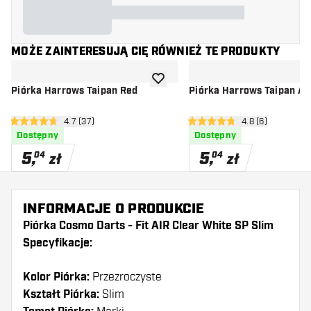
MOŻE ZAINTERESUJĄ CIĘ RÓWNIEŻ TE PRODUKTY
dodaj do listy życzeń
Piórka Harrows Taipan Red
Piórka Harrows Taipan Aq
otwórz panel recenzji
4.7 (37)
otwórz panel rec
4.8 (6)
4.7 gwiazdki oceny
4.8 gwiazdki oceny
Dostępny
Dostępny
5
,
5
,
04
04
zł
zł
INFORMACJE O PRODUKCIE
Piórka Cosmo Darts - Fit AIR Clear White SP Slim
Specyfikacje:
Kolor Piórka:
Przezroczyste
Kształt Piórka:
Slim