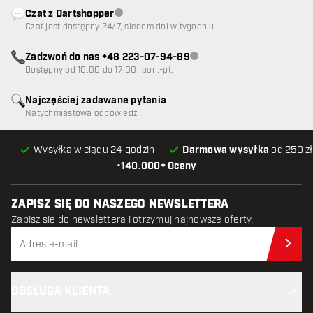
Czat z Dartshopper
Obsługa klienta niedostępna
Czat jest dostępny 24/7, siedem dni w tygodniu
Zadzwoń do nas +48 223-07-94-89
Obsługa klienta niedostępna
Dostępny od 10:00 do 17:00 (pon.-pt.)
Najczęściej zadawane pytania
Natychmiastowa odpowiedź
Wysyłka w ciągu 24 godzin
Darmowa wysyłka
od 250 zł
•
140.000+ Oceny
ZAPISZ SIĘ DO NASZEGO NEWSLETTERA
Zapisz się do newslettera i otrzymuj najnowsze oferty.
Zap
OBSŁUGA KLIENTA