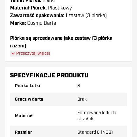
Temat Piórka:
Marki
Materiał Piórek:
Plastikowy
Zawartość opakowania:
1 zestaw (3 piórka)
Marka:
Cosmo Darts
Piórka są sprzedawane jako zestaw (3 piórka
razem)
Piórka Cosmo Darts - Fit AIR Dark Black Shape mają
Przeczytaj więcej
długą żywotność. Te piórka mogą być używane tylko
z shafty Cosmo Fit.
SPECYFIKACJE PRODUKTU
Dartshopper tip!
Piórka Lotki
3
Upewnij się, że masz pod ręką dużo piórek i
Gracz w darta
Brak
shaftów. Mogą one zostać uszkodzone lub
złamane w wyniku użytkowania.
Formowane lotki do
Materiał
strzałek
Wypróbuj inny kształt, materiał lub grubość
Rozmiar
Standard 6 (NO6)
piórek, aby dowiedzieć się, który wariant