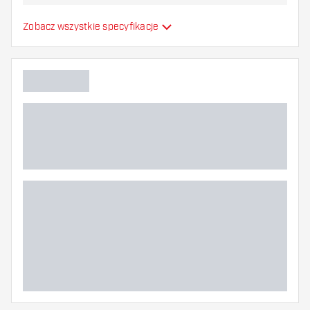
najbardziej Ci odpowiada!
Formowane lotki do
Zobacz wszystkie specyfikacje
Typ
strzałek
Elastyczność
Główny kolor