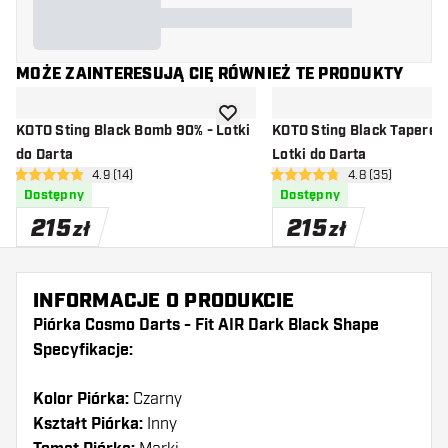
MOŻE ZAINTERESUJĄ CIĘ RÓWNIEŻ TE PRODUKTY
dodaj do listy życzeń
KOTO Sting Black Bomb 90% - Lotki
KOTO Sting Black Tapered
do Darta
Lotki do Darta
otwórz panel recenzji
4.9 (14)
otwórz panel rec
4.8 (35)
4.9 gwiazdki oceny
4.8 gwiazdki oceny
Dostępny
Dostępny
215
215
zł
zł
INFORMACJE O PRODUKCIE
Piórka Cosmo Darts - Fit AIR Dark Black Shape
Specyfikacje:
Kolor Piórka:
Czarny
Kształt Piórka:
Inny