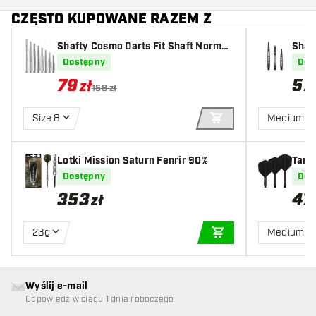
CZĘSTO KUPOWANE RAZEM Z
Shafty Cosmo Darts Fit Shaft Normal
Shaf
- Super Duralumin - Metal - Locked
Dostępny
Dos
79
5
zł
z
158 zł
Size 8
Medium
DODAJ DO KOSZYK
Lotki Mission Saturn Fenrir 90%
Targ
Dostępny
Dos
353
47
zł
23g
Medium
DODAJ DO KOSZYK
Wyślij e-mail
Odpowiedź w ciągu 1 dnia roboczego