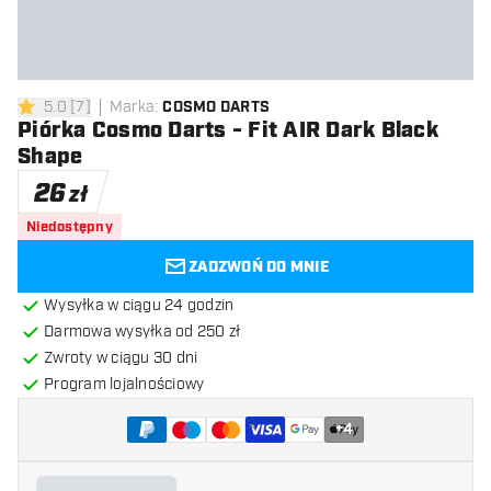
5.0
[
7
]
Marka
:
COSMO DARTS
5 gwiazdki oceny
Piórka Cosmo Darts - Fit AIR Dark Black
Shape
26
zł
Niedostępny
ZADZWOŃ DO MNIE
Wysyłka w ciągu 24 godzin
Darmowa wysyłka od 250 zł
Zwroty w ciągu 30 dni
Program lojalnościowy
+
4