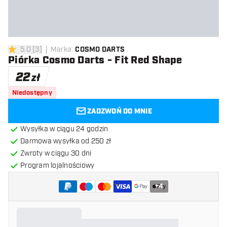
5.0
[
3
]
Marka
:
COSMO DARTS
5 gwiazdki oceny
Piórka Cosmo Darts - Fit Red Shape
22
zł
Niedostępny
ZADZWOŃ DO MNIE
Wysyłka w ciągu 24 godzin
Darmowa wysyłka od 250 zł
Zwroty w ciągu 30 dni
Program lojalnościowy
+
4