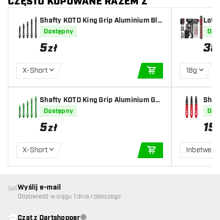
CZĘSTO KUPOWANE RAZEM Z
Shafty KOTO King Grip Aluminium Bla
Lotki
ck
sten
Dostępny
Dos
5
38
zł
X-Short
18g
DODAJ DO KOSZYK
Shafty KOTO King Grip Aluminium Gre
Shaf
en
Dostępny
Dos
5
15
zł
X-Short
Inbetwee
DODAJ DO KOSZYK
Wyślij e-mail
Odpowiedź w ciągu 1 dnia roboczego
Czat z Dartshopper