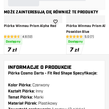
MOŻE ZAINTERESUJĄ CIĘ RÓWNIEŻ TE PRODUKTY
dodaj do listy życzeń
Piórka Winmau Prism Alpha Red
Piórka Winmau Prism Alp
Poseidon Blue
otwórz panel recenzji
4.6 (12)
otwórz panel rec
5.0 (7)
4.6 gwiazdki oceny
5 gwiazdki oceny
Dostępny
Dostępny
7
7
zł
zł
INFORMACJE O PRODUKCIE
Piórka Cosmo Darts - Fit Red Shape Specyfikacje:
Kolor Piórka:
Czerwony
Kształt Piórka:
Inny
Temat Piórka:
Marki
Materiał Piórek:
Plastikowy