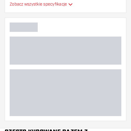
Formowane lotki do
Zobacz wszystkie specyfikacje
Typ
strzałek
Elastyczność
Główny kolor