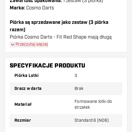
Zawartość opakowania:
1 zestaw (3 piórka)
Marka:
Cosmo Darts
Piórka są sprzedawane jako zestaw (3 piórka
razem)
Piórka Cosmo Darts - Fit Red Shape mają długą
żywotność. Te piórka mogą być używane tylko z
Przeczytaj więcej
shafty Cosmo Fit.
SPECYFIKACJE PRODUKTU
Dartshopper tip!
Piórka Lotki
3
Upewnij się, że masz pod ręką dużo piórek i
shaftów. Mogą one zostać uszkodzone lub
Gracz w darta
Brak
złamane w wyniku użytkowania.
Formowane lotki do
Materiał
strzałek
Wypróbuj inny kształt, materiał lub grubość
piórek, aby dowiedzieć się, który wariant
Rozmiar
Standard 6 (NO6)
najbardziej Ci odpowiada!