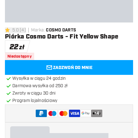
5.0
[
4
]
Marka
:
COSMO DARTS
5 gwiazdki oceny
Piórka Cosmo Darts - Fit Yellow Shape
22
zł
Niedostępny
ZADZWOŃ DO MNIE
Wysyłka w ciągu 24 godzin
Darmowa wysyłka od 250 zł
Zwroty w ciągu 30 dni
Program lojalnościowy
+
4