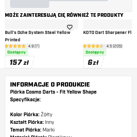
MOŻE ZAINTERESUJĄ CIĘ RÓWNIEŻ TE PRODUKTY
dodaj do listy życzeń
Bull's Oche System Steel Yellow
KOTO Dart Sharpener Flat
Printed
otwórz panel recenzji
4.9 (7)
otwórz panel re
4.5 (205)
4.9 gwiazdki oceny
4.5 gwiazdki oceny
Dostępny
Dostępny
157
6
zł
zł
INFORMACJE O PRODUKCIE
Piórka Cosmo Darts - Fit Yellow Shape
Specyfikacje:
Kolor Piórka:
Żółty
Kształt Piórka:
Inny
Temat Piórka:
Marki