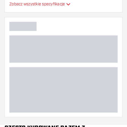
Formowane lotki do
Zobacz wszystkie specyfikacje
Typ
strzałek
Elastyczność
Główny kolor