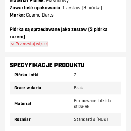
Materiał Piórek:
Plastikowy
Zawartość opakowania:
1 zestaw (3 piórka)
Marka:
Cosmo Darts
Piórka są sprzedawane jako zestaw (3 piórka
razem)
Piórka Cosmo Darts - Fit Yellow Shape mają długą
Przeczytaj więcej
żywotność. Te piórka mogą być używane tylko z
shafty Cosmo Fit.
SPECYFIKACJE PRODUKTU
Dartshopper tip!
Piórka Lotki
3
Upewnij się, że masz pod ręką dużo piórek i
Gracz w darta
Brak
shaftów. Mogą one zostać uszkodzone lub
złamane w wyniku użytkowania.
Formowane lotki do
Materiał
strzałek
Wypróbuj inny kształt, materiał lub grubość
Rozmiar
Standard 6 (NO6)
piórek, aby dowiedzieć się, który wariant
najbardziej Ci odpowiada!