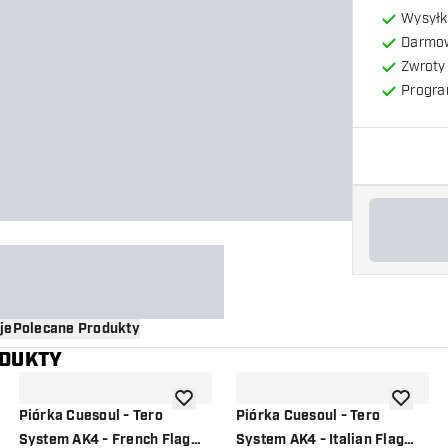
Wysyłk
Darmow
Zwroty 
Progra
je
Polecane Produkty
ODUKTY
o listy życzeń
dodaj do listy życzeń
dodaj do 
Piórka Cuesoul - Tero
Piórka Cuesoul - Tero
System AK4 - French Flag
System AK4 - Italian Flag