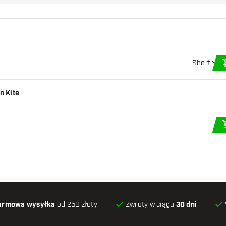
Short
n Kite
armowa wysyłka
od 250 złoty
Zwroty w ciągu
30 dni