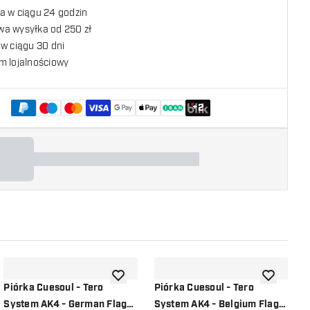
a w ciągu 24 godzin
a wysyłka od 250 zł
w ciągu 30 dni
m lojalnościowy
+
2
listy życzeń
dodaj do listy życzeń
dodaj do li
Piórka Cuesoul - Tero
Piórka Cuesoul - Tero
P
System AK4 - German Flag
System AK4 - Belgium Flag
S