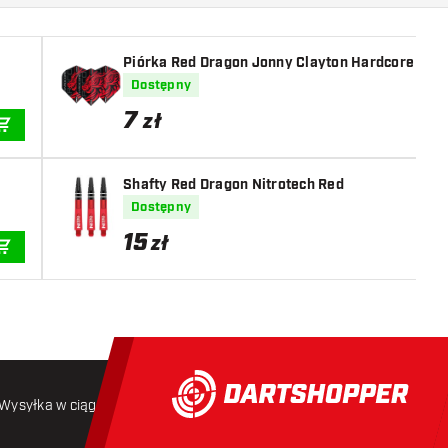
Piórka Red Dragon Jonny Clayton Hardcore Dra
Dostępny
7
zł
DODAJ DO KOSZYKA
Shafty Red Dragon Nitrotech Red
Dostępny
15
zł
DODAJ DO KOSZYKA
Wysyłka w ciągu 24 godzin
Darmowa wysyłka
od 250 złoty