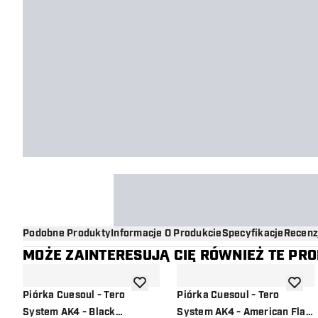
Podobne Produkty
Informacje O Produkcie
Specyfikacje
Recenz
MOŻE ZAINTERESUJĄ CIĘ RÓWNIEŻ TE PR
dodaj do listy życzeń
dodaj d
Piórka Cuesoul - Tero
Piórka Cuesoul - Tero
System AK4 - Black
System AK4 - American Flag