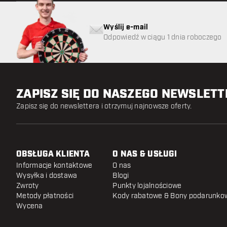
Wyślij e-mail
Odpowiedź w ciągu 1 dnia roboczego
ZAPISZ SIĘ DO NASZEGO NEWSLET
Zapisz się do newslettera i otrzymuj najnowsze oferty.
OBSŁUGA KLIENTA
O NAS & USŁUGI
Informacje kontaktowe
O nas
Wysyłka i dostawa
Blogi
Zwroty
Punkty lojalnościowe
Metody płatności
Kody rabatowe & Bony podarunko
Wycena