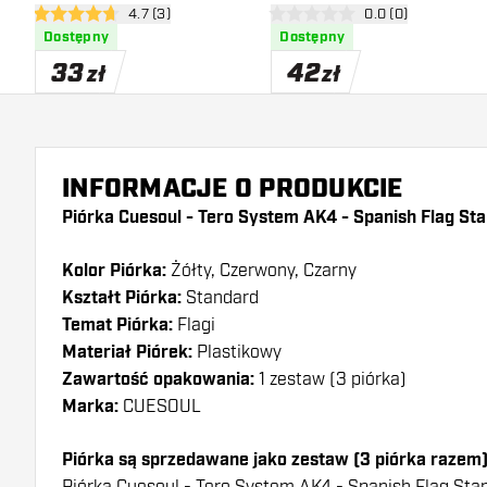
otwórz panel recenzji
4.7 (3)
otwórz panel recen
0.0 (0)
Standard
Standard
4.7 gwiazdki oceny
0 gwiazdki oceny
Dostępny
Dostępny
33
42
zł
zł
INFORMACJE O PRODUKCIE
Piórka Cuesoul - Tero System AK4 - Spanish Flag St
Kolor Piórka:
Żółty, Czerwony, Czarny
Kształt Piórka:
Standard
Temat Piórka:
Flagi
Materiał Piórek:
Plastikowy
Zawartość opakowania:
1 zestaw (3 piórka)
Marka:
CUESOUL
Piórka są sprzedawane jako zestaw (3 piórka razem
Piórka Cuesoul - Tero System AK4 - Spanish Flag Stan