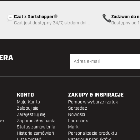
Czat z Dartshopper
Zadzwoń do n
Obsługa klienta niedostępna
Czat jest dostępny 24/7, siedem dni w
89
Dostępny od 1
tygodniu
TERA
KONTO
ZAKUPY & INSPIRACJE
Moje Konto
Pomoc w wyborze rzutek
Zaloguj się
Sprzedaż
Zarejestruj się
Nowości
we
Zapomniałeś hasła
Launches
Status zamówienia
Marki
Historia zamówień
Personalizacja produktu
Lista życzeń
Kategorie produktów