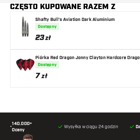
CZĘSTO KUPOWANE RAZEM Z
Główny kolor
Shafty Bull's Aviation Dark Aluminium
Dostępny
23
zł
Piórka Red Dragon Jonny Clayton Hardcore Drago
Dostępny
7
zł
140.000+
•
Wysyłka w ciągu 24 godzin
D
Oceny