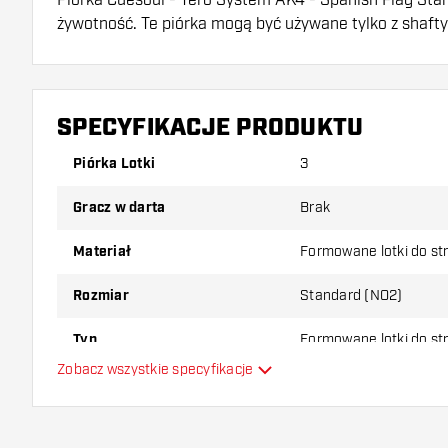
żywotność. Te piórka mogą być używane tylko z shaft
Dartshopper tip!
Upewnij się, że masz pod ręką dużo piórek i shaftó
SPECYFIKACJE PRODUKTU
uszkodzone lub złamane w wyniku użytkowania.
Piórka Lotki
3
Wypróbuj inny kształt, materiał lub grubość piórek, 
Gracz w darta
Brak
który wariant najbardziej Ci odpowiada!
Materiał
Formowane lotki do st
Rozmiar
Standard (NO2)
Typ
Formowane lotki do st
Zobacz wszystkie specyfikacje
Elastyczność
Dodatkowe kolory