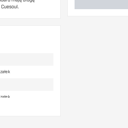
y Cuesoul.
w. Mogą one zostać
aby dowiedzieć się,
rzałek
rzałek