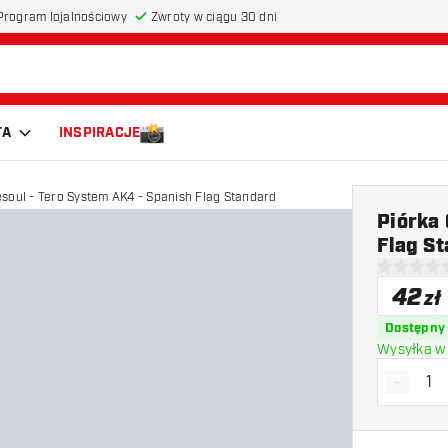
Program lojalnościowy
Zwroty w ciągu 30 dni
TA
INSPIRACJE
esoul - Tero System AK4 - Spanish Flag Standard
Piórka
Flag S
0 gwiazdki
42
zł
Dostępny
Wysyłka w 
-
Zmniejs