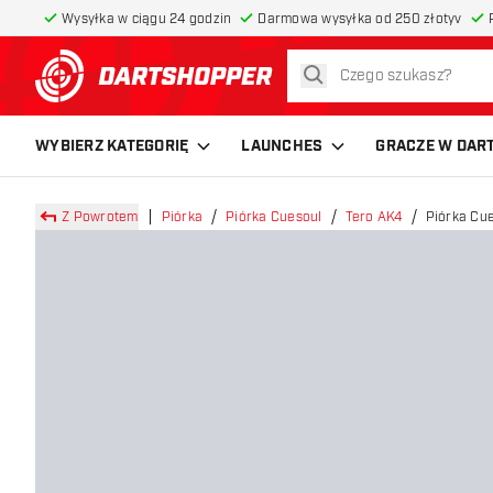
Wysyłka w ciągu 24 godzin
Darmowa wysyłka od 250 złotyv
szukaj
powrót do strony głównej
WYBIERZ KATEGORIĘ
LAUNCHES
GRACZE W DAR
Z Powrotem
Piórka
Piórka Cuesoul
Tero AK4
Piórka Cu