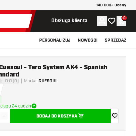
140.000+ Oceny
0
Konto
Moja lista ży
Koszy
Obsługa klienta
PERSONALIZUJ
NOWOŚCI
SPRZEDAŻ
 Cuesoul - Tero System AK4 - Spanish
tandard
0.0 (0)
Marka
:
CUESOUL
 oceny
ciągu 24 godzin
+
DODAJ DO KOSZYKA
z ilość
Zwiększ ilość
dodaj do list