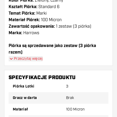
Kolor Piórka:
Zielony, Czarny
Kształt Piórka:
Standard 6
Temat Piórka:
Marki
Materiał Piórek:
100 Micron
Zawartość opakowania:
1 zestaw (3 piórka)
Marka:
Harrows
Piórka są sprzedawane jako zestaw (3 piórka
razem)
Przeczytaj więcej
Dartshopper tip!
Upewnij się, że masz pod ręką dużo piórek i
SPECYFIKACJE PRODUKTU
shaftów. Mogą one zostać uszkodzone lub
Piórka Lotki
3
złamane w wyniku użytkowania.
Gracz w darta
Brak
Wypróbuj inny kształt, materiał lub grubość
piórek, aby dowiedzieć się, który wariant
Materiał
100 Micron
najbardziej Ci odpowiada!