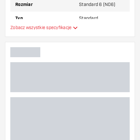
Rozmiar
Standard 6 (NO6)
Typ
Standard
Zobacz wszystkie specyfikacje
Elastyczność
Dodatkowe kolory
Główny kolor