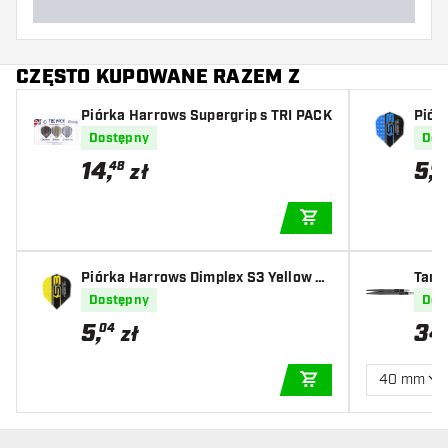
CZĘSTO KUPOWANE RAZEM Z
Piórka Harrows Supergrip s TRI PACK
Piór
Dostępny
Dos
14
,
5
,
48
04
zł
DODAJ DO KOSZYK
Piórka Harrows Dimplex S3 Yellow N
Targe
O6
Dostępny
Dos
5
,
34
04
zł
40 mm
DODAJ DO KOSZYK