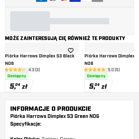
MOŻE ZAINTERESUJĄ CIĘ RÓWNIEŻ TE PRODUKTY
dodaj do listy życzeń
Piórka Harrows Dimplex S3 Black
Piórka Harrows Dimplex S
NO6
NO6
otwórz panel recenzji
4.3 (3)
otwórz panel rec
5.0 (5)
4.3 gwiazdki oceny
5 gwiazdki oceny
Dostępny
Dostępny
5
,
5
,
04
04
zł
zł
INFORMACJE O PRODUKCIE
Piórka Harrows Dimplex S3 Green NO6
Specyfikacje: