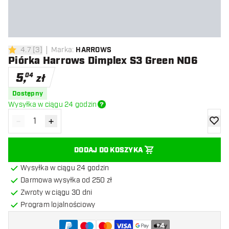
4.7
[
3
]
Marka
:
HARROWS
4.7 gwiazdki oceny
Piórka Harrows Dimplex S3 Green NO6
5
,
04
zł
Dostępny
Wysyłka w ciągu 24 godzin
-
+
Zmniejsz ilość
Zwiększ ilość
dodaj 
DODAJ DO KOSZYKA
Wysyłka w ciągu 24 godzin
Darmowa wysyłka od 250 zł
Zwroty w ciągu 30 dni
Program lojalnościowy
+
4