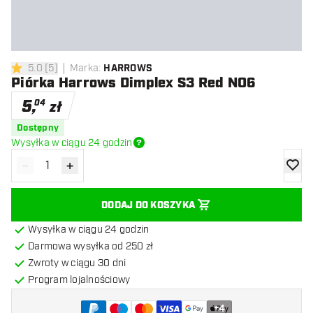
5.0
[
5
]
Marka
:
HARROWS
5 gwiazdki oceny
Piórka Harrows Dimplex S3 Red NO6
5
,
04
zł
Dostępny
Wysyłka w ciągu 24 godzin
-
+
Zmniejsz ilość
Zwiększ ilość
dodaj 
DODAJ DO KOSZYKA
Wysyłka w ciągu 24 godzin
Darmowa wysyłka od 250 zł
Zwroty w ciągu 30 dni
Program lojalnościowy
+
4