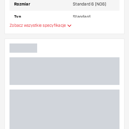
Rozmiar
Standard 6 (NO6)
Typ
Standard
Zobacz wszystkie specyfikacje
Elastyczność
Dodatkowe kolory
Główny kolor