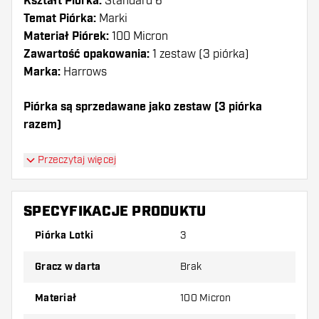
Kształt Piórka:
Standard 6
Temat Piórka:
Marki
Materiał Piórek:
100 Micron
Zawartość opakowania:
1 zestaw (3 piórka)
Marka:
Harrows
Piórka są sprzedawane jako zestaw (3 piórka
razem)
Dartshopper tip!
Przeczytaj więcej
Upewnij się, że masz pod ręką dużo piórek i
shaftów. Mogą one zostać uszkodzone lub
SPECYFIKACJE PRODUKTU
złamane w wyniku użytkowania.
Piórka Lotki
3
Wypróbuj inny kształt, materiał lub grubość
Gracz w darta
Brak
piórek, aby dowiedzieć się, który wariant
najbardziej Ci odpowiada!
Materiał
100 Micron