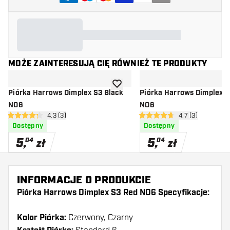
MOŻE ZAINTERESUJĄ CIĘ RÓWNIEŻ TE PRODUKTY
dodaj do listy życzeń
Piórka Harrows Dimplex S3 Black
Piórka Harrows Dimplex S
NO6
NO6
otwórz panel recenzji
4.3 (3)
otwórz panel rec
4.7 (3)
4.3 gwiazdki oceny
4.7 gwiazdki oceny
Dostępny
Dostępny
5
,
5
,
04
04
zł
zł
INFORMACJE O PRODUKCIE
Piórka Harrows Dimplex S3 Red NO6 Specyfikacje:
Kolor Piórka:
Czerwony, Czarny