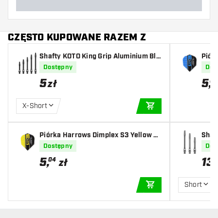
CZĘSTO KUPOWANE RAZEM Z
Shafty KOTO King Grip Aluminium Bla
Piór
ck
Dostępny
Dos
5
5
,
04
zł
X-Short
DODAJ DO KOSZYK
Piórka Harrows Dimplex S3 Yellow N
Shaf
O6
Dostępny
Dos
5
,
13
,
04
zł
Short
DODAJ DO KOSZYK