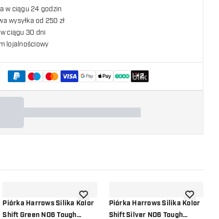
a w ciągu 24 godzin
a wysyłka od 250 zł
w ciągu 30 dni
m lojalnościowy
+
2
listy życzeń
dodaj do listy życzeń
dodaj do li
Piórka Harrows Silika Kolor
Piórka Harrows Silika Kolor
P
Shift Green NO6 Tough
Shift Silver NO6 Tough
K