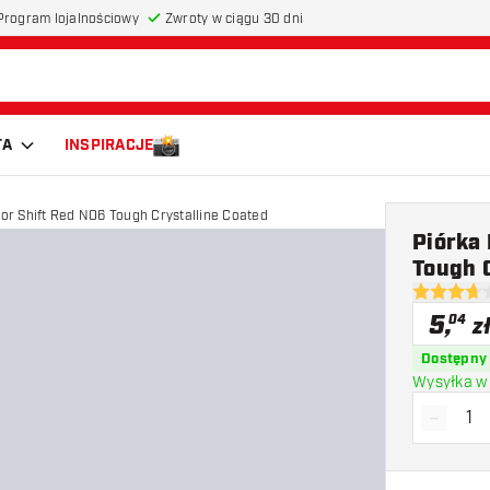
Program lojalnościowy
Zwroty w ciągu 30 dni
TA
INSPIRACJE
lor Shift Red NO6 Tough Crystalline Coated
Piórka 
Tough C
3.7 gwiazd
5
,
04
z
Dostępny
Wysyłka w 
-
Zmniejs