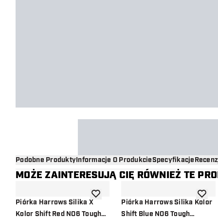
Podobne Produkty
Informacje O Produkcie
Specyfikacje
Recenz
MOŻE ZAINTERESUJĄ CIĘ RÓWNIEŻ TE PR
dodaj do listy życzeń
dodaj d
Piórka Harrows Silika X
Piórka Harrows Silika Kolor
Kolor Shift Red NO6 Tough
Shift Blue NO6 Tough