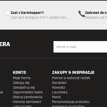
Czat z Dartshopper
Zadzwoń do n
Obsługa klienta niedostępna
Czat jest dostępny 24/7, siedem dni w
89
Dostępny od 1
tygodniu
TERA
KONTO
ZAKUPY & INSPIRACJE
Moje Konto
Pomoc w wyborze rzutek
Zaloguj się
Sprzedaż
Zarejestruj się
Nowości
we
Zapomniałeś hasła
Launches
Status zamówienia
Marki
Historia zamówień
Personalizacja produktu
Lista życzeń
Kategorie produktów