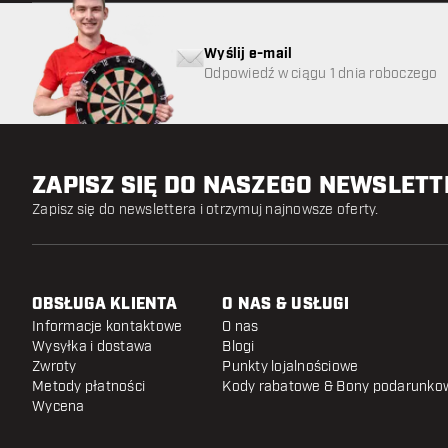
Wyślij e-mail
Odpowiedź w ciągu 1 dnia roboczego
ZAPISZ SIĘ DO NASZEGO NEWSLET
Zapisz się do newslettera i otrzymuj najnowsze oferty.
OBSŁUGA KLIENTA
O NAS & USŁUGI
Informacje kontaktowe
O nas
Wysyłka i dostawa
Blogi
Zwroty
Punkty lojalnościowe
Metody płatności
Kody rabatowe & Bony podarunko
Wycena