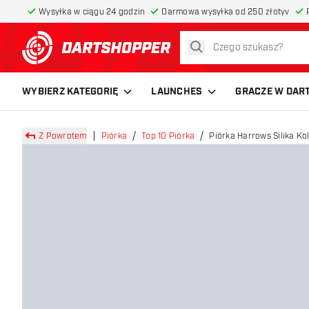
Wysyłka w ciągu 24 godzin
Darmowa wysyłka od 250 złotyv
szukaj
powrót do strony głównej
WYBIERZ KATEGORIĘ
LAUNCHES
GRACZE W DAR
Z Powrotem
Piórka
Top 10 Piórka
Piórka Harrows Silika Ko