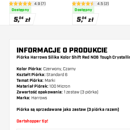
otwórz panel recenzji
4.9 (7)
otwórz panel recen
4.5 (2)
Crystalline Coated
Crystalline Coated
4.9 gwiazdki oceny
4.5 gwiazdki oceny
Dostępny
Dostępny
5
,
5
,
04
04
zł
zł
INFORMACJE O PRODUKCIE
Piórka Harrows Silika Kolor Shift Red NO6 Tough Crystall
Kolor Piórka:
Czerwony, Czarny
Kształt Piórka:
Standard 6
Temat Piórka:
Marki
Materiał Piórek:
100 Micron
Zawartość opakowania:
1 zestaw (3 piórka)
Marka:
Harrows
Piórka są sprzedawane jako zestaw (3 piórka razem)
Dartshopper tip!