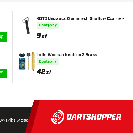
KOTO Usuwacz Złamanych Shaftów Czarny - Bro
Dostępny
9
zł
DODAJ DO KOSZYKA
Lotki Winmau Neutron 3 Brass
Dostępny
42
zł
DODAJ DO KOSZYKA
Wysyłka w ciągu 24 godzin
Darmowa wysyłka
od 250 złoty