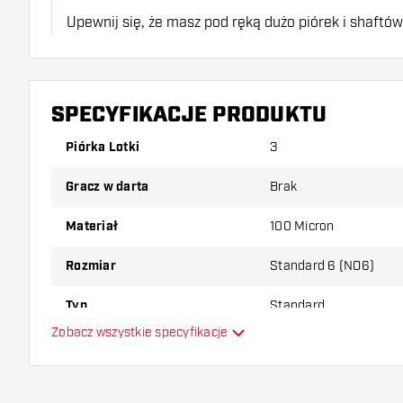
Upewnij się, że masz pod ręką dużo piórek i shaftó
uszkodzone lub złamane w wyniku użytkowania.
Wypróbuj inny kształt, materiał lub grubość piórek, 
SPECYFIKACJE PRODUKTU
który wariant najbardziej Ci odpowiada!
Piórka Lotki
3
Gracz w darta
Brak
Materiał
100 Micron
Rozmiar
Standard 6 (NO6)
Typ
Standard
Zobacz wszystkie specyfikacje
Elastyczność
Dodatkowe kolory