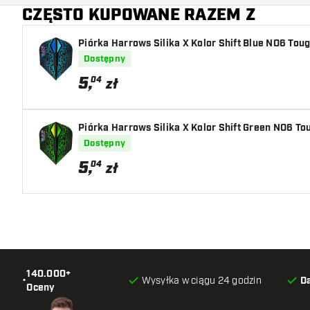
CZĘSTO KUPOWANE RAZEM Z
Główny kolor
Piórka Harrows Silika X Kolor Shift Blue NO6 Toug
Dostępny
5
,
04
zł
Piórka Harrows Silika X Kolor Shift Green NO6 To
Dostępny
5
,
04
zł
140.000+
•
Wysyłka w ciągu 24 godzin
D
Oceny