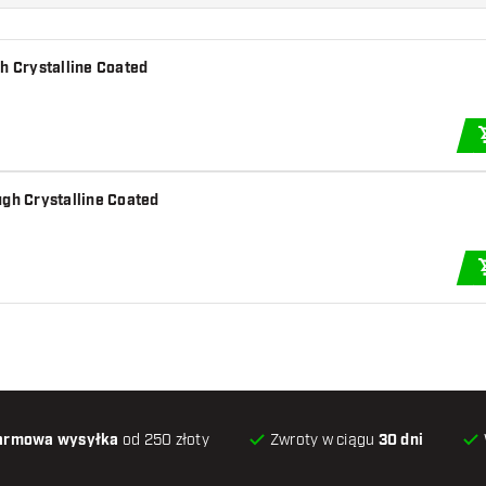
h Crystalline Coated
ugh Crystalline Coated
armowa wysyłka
od 250 złoty
Zwroty w ciągu
30 dni