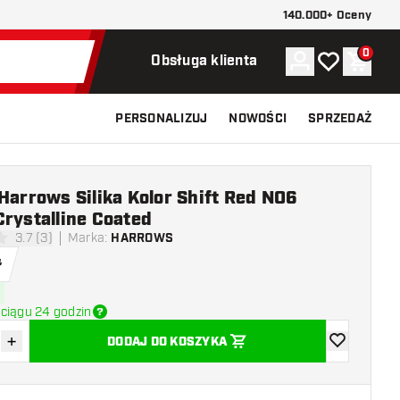
140.000+ Oceny
0
Konto
Moja lista ży
Koszy
Obsługa klienta
PERSONALIZUJ
NOWOŚCI
SPRZEDAŻ
Harrows Silika Kolor Shift Red NO6
rystalline Coated
3.7 (3)
Marka
:
HARROWS
ki oceny
ł
ciągu 24 godzin
+
DODAJ DO KOSZYKA
z ilość
Zwiększ ilość
dodaj do list