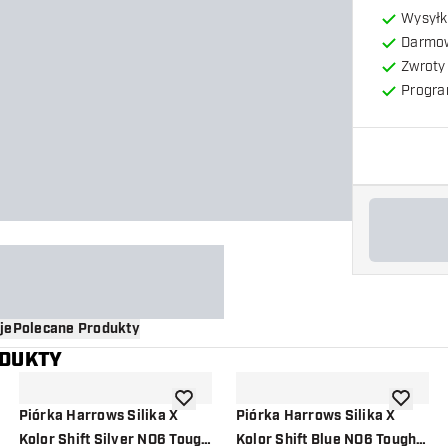
Wysyłk
Darmow
Zwroty 
Progra
je
Polecane Produkty
ODUKTY
o listy życzeń
dodaj do listy życzeń
dodaj do 
Piórka Harrows Silika X
Piórka Harrows Silika X
Kolor Shift Silver NO6 Tough
Kolor Shift Blue NO6 Tough