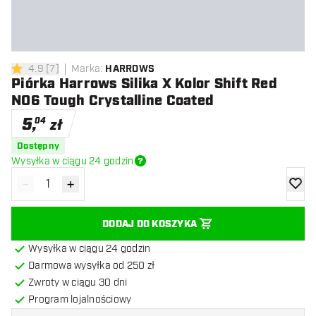
4.9
[
7
]
Marka
:
HARROWS
4.9 gwiazdki oceny
Piórka Harrows Silika X Kolor Shift Red
NO6 Tough Crystalline Coated
5
,
04
zł
Dostępny
Wysyłka w ciągu 24 godzin
-
+
Zmniejsz ilość
Zwiększ ilość
dodaj 
DODAJ DO KOSZYKA
Wysyłka w ciągu 24 godzin
Darmowa wysyłka od 250 zł
Zwroty w ciągu 30 dni
Program lojalnościowy