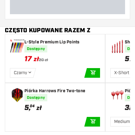
CZĘSTO KUPOWANE RAZEM Z
L-Style Premium Lip Points
Shaf
d
Dostępny
Dos
17
5
zł
z
20 zł
Czarny
X-Short
DODAJ DO KOSZYK
Piórka Harrows Fire Two-tone
Piór
Dostępny
Dos
5
,
32
04
zł
Medium
DODAJ DO KOSZYK