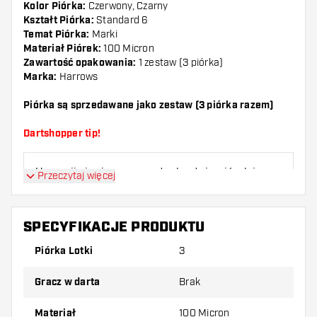
Kolor Piórka:
Czerwony, Czarny
Kształt Piórka:
Standard 6
Temat Piórka:
Marki
Materiał Piórek:
100 Micron
Zawartość opakowania:
1 zestaw (3 piórka)
Marka:
Harrows
Piórka są sprzedawane jako zestaw (3 piórka razem)
Dartshopper tip!
Upewnij się, że masz pod ręką dużo piórek i
Przeczytaj więcej
shaftów. Mogą one zostać uszkodzone lub
złamane w wyniku użytkowania.
SPECYFIKACJE PRODUKTU
Wypróbuj inny kształt, materiał lub grubość
Piórka Lotki
3
piórek, aby dowiedzieć się, który wariant
najbardziej Ci odpowiada!
Gracz w darta
Brak
Materiał
100 Micron