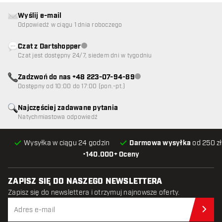
Wyślij e-mail
Odpowiedź w ciągu 1 dnia roboczego
Czat z Dartshopper
Obsługa klienta niedostępna
Czat jest dostępny 24/7, siedem dni w tygodniu
Zadzwoń do nas +48 223-07-94-89
Obsługa klienta niedostępna
Dostępny od 10:00 do 17:00 (pon.-pt.)
Najczęściej zadawane pytania
Natychmiastowa odpowiedź
Wysyłka w ciągu 24 godzin
Darmowa wysyłka
od 250 zł
•
140.000+ Oceny
ZAPISZ SIĘ DO NASZEGO NEWSLETTERA
Zapisz się do newslettera i otrzymuj najnowsze oferty.
Zap