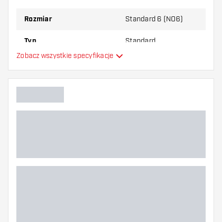
Rozmiar
Standard 6 (NO6)
Typ
Standard
Zobacz wszystkie specyfikacje
Elastyczność
Dodatkowe kolory
Główny kolor