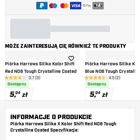
+
4
MOŻE ZAINTERESUJĄ CIĘ RÓWNIEŻ TE PRODUKTY
dodaj do listy życzeń
Piórka Harrows Silika Kolor Shift
Piórka Harrows Silika Kolo
Red NO6 Tough Crystalline Coated
Blue NO6 Tough Crystalli
otwórz panel recenzji
3.7 (3)
otwórz panel rec
4.5 (2)
3.7 gwiazdki oceny
4.5 gwiazdki oceny
Dostępny
Dostępny
5
,
5
,
04
04
zł
zł
INFORMACJE O PRODUKCIE
Piórka Harrows Silika X Kolor Shift Red NO6 Tough
Crystalline Coated Specyfikacje: