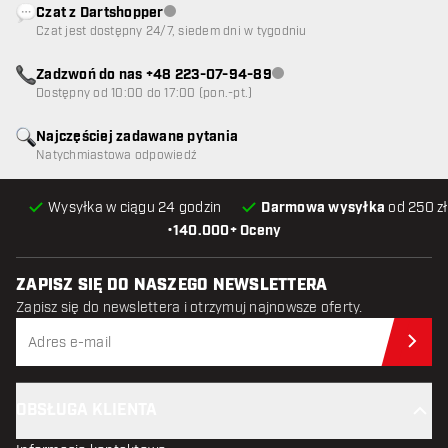
Czat z Dartshopper
Obsługa klienta niedostępna
Czat jest dostępny 24/7, siedem dni w tygodniu
Zadzwoń do nas +48 223-07-94-89
Obsługa klienta niedostępna
Dostępny od 10:00 do 17:00 (pon.-pt.)
Najczęściej zadawane pytania
Natychmiastowa odpowiedź
Wysyłka w ciągu 24 godzin
Darmowa wysyłka
od 250 zł
•
140.000+ Oceny
ZAPISZ SIĘ DO NASZEGO NEWSLETTERA
Zapisz się do newslettera i otrzymuj najnowsze oferty.
Zap
OBSŁUGA KLIENTA