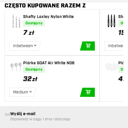
CZĘSTO KUPOWANE RAZEM Z
Shafty Loxley Nylon White
Shaf
Dostępny
Dos
7
15
zł
Inbetween
Inbetwee
DODAJ DO KOSZYK
Piórka GOAT Air White NO6
Piór
Dostępny
Dos
32
4
zł
z
Medium
DODAJ DO KOSZYK
Wyślij e-mail
Odpowiedź w ciągu 1 dnia roboczego