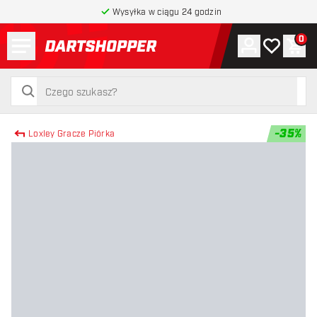
Wysyłka w ciągu 24 godzin
Menu
0
Konto
Moja lista 
Kos
powrót do strony głównej
szukaj
szukaj
-
35
%
Loxley Gracze Piórka