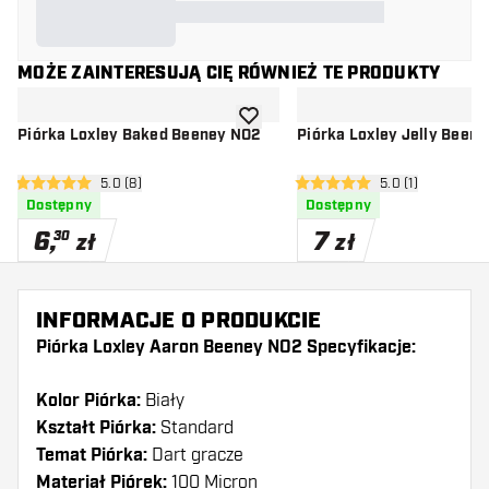
MOŻE ZAINTERESUJĄ CIĘ RÓWNIEŻ TE PRODUKTY
dodaj do listy życzeń
Piórka Loxley Baked Beeney NO2
Piórka Loxley Jelly Been
otwórz panel recenzji
5.0 (8)
otwórz panel rec
5.0 (1)
5 gwiazdki oceny
5 gwiazdki oceny
Dostępny
Dostępny
6
,
7
30
zł
zł
INFORMACJE O PRODUKCIE
Piórka Loxley Aaron Beeney NO2 Specyfikacje:
Kolor Piórka:
Biały
Kształt Piórka:
Standard
Temat Piórka:
Dart gracze
Materiał Piórek:
100 Micron