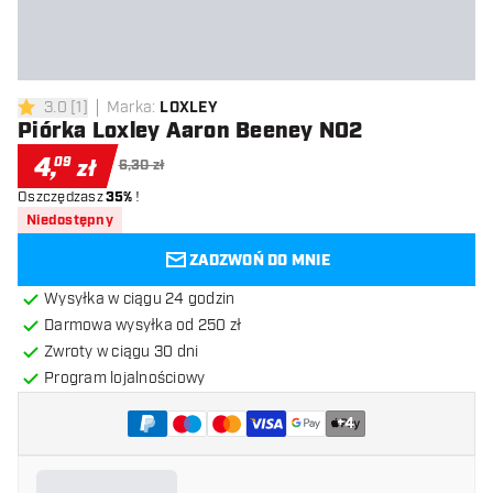
3.0
[
1
]
Marka
:
LOXLEY
3 gwiazdki oceny
Piórka Loxley Aaron Beeney NO2
4
,
09
zł
6,30 zł
Oszczędzasz
35%
!
Niedostępny
ZADZWOŃ DO MNIE
Wysyłka w ciągu 24 godzin
Darmowa wysyłka od 250 zł
Zwroty w ciągu 30 dni
Program lojalnościowy
+
4