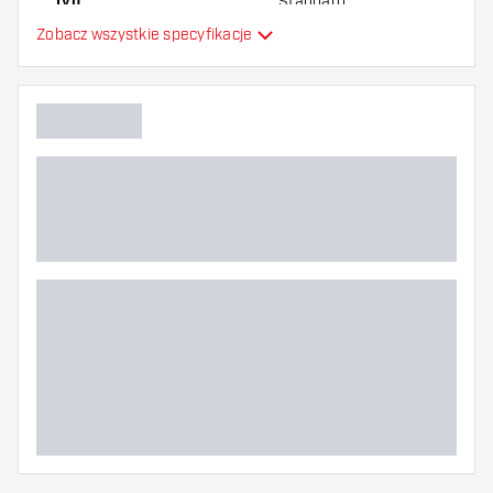
Typ
Standard
Zobacz wszystkie specyfikacje
Elastyczność
Główny kolor