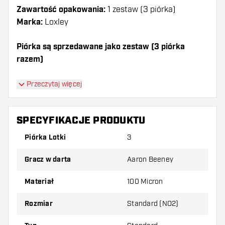
Zawartość opakowania:
1 zestaw (3 piórka)
Marka:
Loxley
Piórka są sprzedawane jako zestaw (3 piórka
razem)
Dartshopper tip!
Przeczytaj więcej
Upewnij się, że masz pod ręką dużo piórek i
shaftów. Mogą one zostać uszkodzone lub
SPECYFIKACJE PRODUKTU
złamane w wyniku użytkowania.
Piórka Lotki
3
Wypróbuj inny kształt, materiał lub grubość
Gracz w darta
Aaron Beeney
piórek, aby dowiedzieć się, który wariant
najbardziej Ci odpowiada!
Materiał
100 Micron
Rozmiar
Standard (NO2)