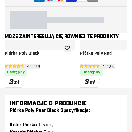
MOŻE ZAINTERESUJĄ CIĘ RÓWNIEŻ TE PRODUKTY
dodaj do listy życzeń
Piórka Poly Black
Piórka Poly Red
otwórz panel recenzji
4.6 (38)
otwórz panel rec
4.7 (12)
4.6 gwiazdki oceny
4.7 gwiazdki oceny
Dostępny
Dostępny
3
3
zł
zł
INFORMACJE O PRODUKCIE
Piórka Poly Pear Black Specyfikacje:
Kolor Piórka:
Czarny