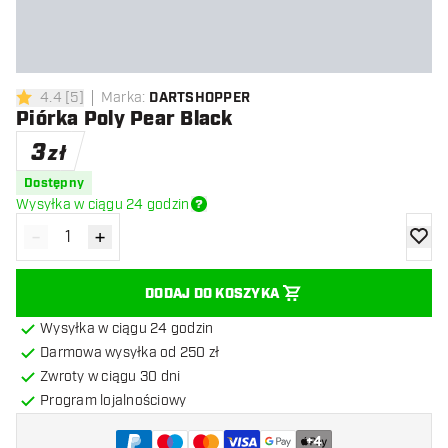
4.4
[
5
]
Marka
:
DARTSHOPPER
4.4 gwiazdki oceny
Piórka Poly Pear Black
3
zł
Dostępny
Wysyłka w ciągu 24 godzin
-
+
Zmniejsz ilość
Zwiększ ilość
dodaj 
DODAJ DO KOSZYKA
Wysyłka w ciągu 24 godzin
Darmowa wysyłka od 250 zł
Zwroty w ciągu 30 dni
Program lojalnościowy
+
4