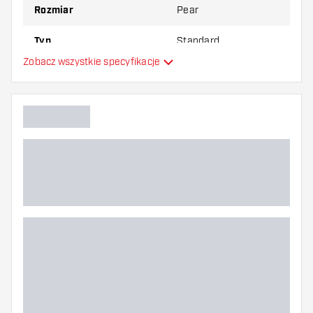
Rozmiar
Pear
Typ
Standard
Zobacz wszystkie specyfikacje
Elastyczność
Główny kolor