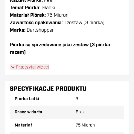
Kształt Piórka:
Pear
Temat Piórka:
Gładki
Materiał Piórek:
75 Micron
Zawartość opakowania:
1 zestaw (3 piórka)
Marka:
Dartshopper
Piórka są sprzedawane jako zestaw (3 piórka
razem)
Dartshopper tip!
Przeczytaj więcej
Upewnij się, że masz pod ręką dużo piórek i
shaftów. Mogą one zostać uszkodzone lub
SPECYFIKACJE PRODUKTU
złamane w wyniku użytkowania.
Piórka Lotki
3
Wypróbuj inny kształt, materiał lub grubość
Gracz w darta
Brak
piórek, aby dowiedzieć się, który wariant
najbardziej Ci odpowiada!
Materiał
75 Micron