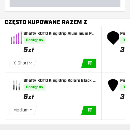
CZĘSTO KUPOWANE RAZEM Z
Shafty KOTO King Grip Aluminium Pur
Piór
ple
Dostępny
Dos
5
3
zł
z
X-Short
DODAJ DO KOSZYK
Shafty KOTO King Grip Kolors Black C
Piórk
lear
Dostępny
Dos
6
3
zł
z
Medium
DODAJ DO KOSZYK