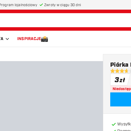
Program lojalnościowy
Zwroty w ciągu 30 dni
TA
INSPIRACJE
Piórka 
3.7 gwiazd
3
zł
Niedostę
Wysyłk