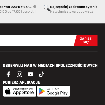
as +48 223-07-94-
Najczęściej zadawane pytania
Obsługa klienta niedostępna
0:00 do 17:00 (pon.-pt.)
Natychmiastowa odpowiedź
ZAPISZ
Zapisz się t
SIĘ!
OBSERWUJ NAS W MEDIACH SPOŁECZNOŚCIOWYCH
POBIERZ APLIKACJĘ