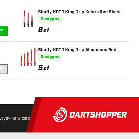
Shafty KOTO King Grip Kolors Red Black
Dostępny
6
zł
DODAJ DO KOSZYKA
Shafty KOTO King Grip Aluminium Red
Dostępny
5
zł
DODAJ DO KOSZYKA
Wysyłka w ciągu 24 godzin
Darmowa wysyłka
od 250 złoty