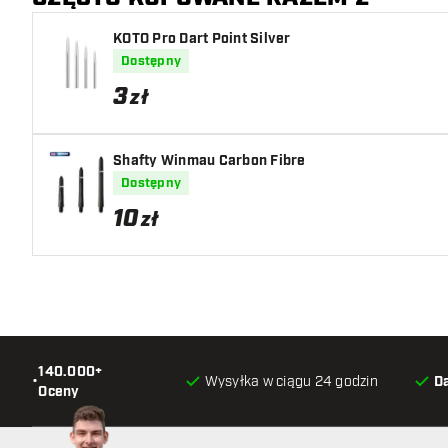
KOTO Pro Dart Point Silver
Dostępny
3
zł
Shafty Winmau Carbon Fibre
Dostępny
10
zł
140.000+
•
Wysyłka w ciągu 24 godzin
D
Oceny