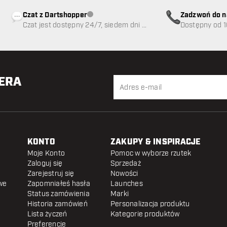
Czat z Dartshopper
Zadzwoń do n
Obsługa klienta niedostępna
Czat jest dostępny 24/7, siedem dni w
89
Dostępny od 1
tygodniu
TERA
KONTO
ZAKUPY & INSPIRACJE
Moje Konto
Pomoc w wyborze rzutek
Zaloguj się
Sprzedaż
Zarejestruj się
Nowości
we
Zapomniałeś hasła
Launches
Status zamówienia
Marki
Historia zamówień
Personalizacja produktu
Lista życzeń
Kategorie produktów
Preferencje