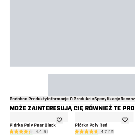
Podobne Produkty
Informacje O Produkcie
Specyfikacje
Recenz
MOŻE ZAINTERESUJĄ CIĘ RÓWNIEŻ TE PR
dodaj do listy życzeń
dodaj d
Piórka Poly Pear Black
Piórka Poly Red
otwórz panel recenzji
4.4 (5)
otwórz panel recen
4.7 (12)
4.4 gwiazdki oceny
4.7 gwiazdki oceny