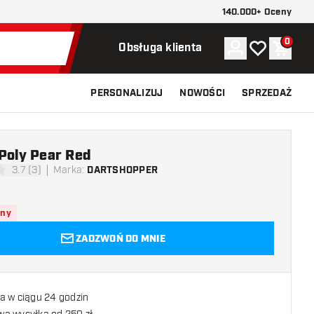
140.000+ Oceny
0
Konto
Moja lista ży
Koszy
Obsługa klienta
PERSONALIZUJ
NOWOŚCI
SPRZEDAŻ
Poly Pear Red
3.7 (3)
Marka
:
DARTSHOPPER
ki oceny
pny
ZADZWOŃ DO MNIE
a w ciągu 24 godzin