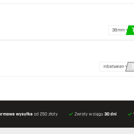
38mm
Inbetween
armowa wysyłka
od 250 złoty
Zwroty w ciągu
30 dni