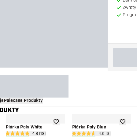
Darmow
Zwroty 
Progra
je
Polecane Produkty
ODUKTY
o listy życzeń
dodaj do listy życzeń
dodaj do 
Piórka Poly White
Piórka Poly Blue
zji
otwórz panel recenzji
4.8 (13)
otwórz panel recenzj
4.6 (9)
4.8 gwiazdki oceny
4.6 gwiazdki oceny