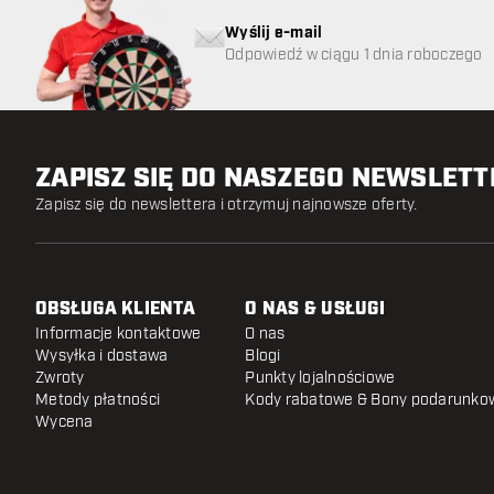
Wyślij e-mail
Odpowiedź w ciągu 1 dnia roboczego
ZAPISZ SIĘ DO NASZEGO NEWSLET
Zapisz się do newslettera i otrzymuj najnowsze oferty.
OBSŁUGA KLIENTA
O NAS & USŁUGI
Informacje kontaktowe
O nas
Wysyłka i dostawa
Blogi
Zwroty
Punkty lojalnościowe
Metody płatności
Kody rabatowe & Bony podarunko
Wycena