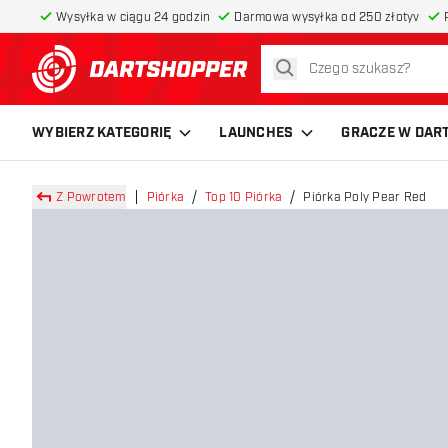
Wysyłka w ciągu 24 godzin
Darmowa wysyłka od 250 złotyv
szukaj
powrót do strony głównej
WYBIERZ KATEGORIĘ
LAUNCHES
GRACZE W DAR
Z Powrotem
Piórka
Top 10 Piórka
Piórka Poly Pear Red