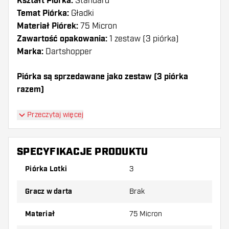
Kształt Piórka:
Standard
Temat Piórka:
Gładki
Materiał Piórek:
75 Micron
Zawartość opakowania:
1 zestaw (3 piórka)
Marka:
Dartshopper
Piórka są sprzedawane jako zestaw (3 piórka
razem)
Dartshopper tip!
Przeczytaj więcej
Upewnij się, że masz pod ręką dużo piórek i
shaftów. Mogą one zostać uszkodzone lub
SPECYFIKACJE PRODUKTU
złamane w wyniku użytkowania.
Piórka Lotki
3
Wypróbuj inny kształt, materiał lub grubość
Gracz w darta
Brak
piórek, aby dowiedzieć się, który wariant
najbardziej Ci odpowiada!
Materiał
75 Micron