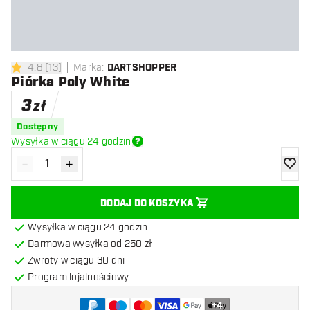
4.8
[
13
]
Marka
:
DARTSHOPPER
4.8 gwiazdki oceny
Piórka Poly White
3
zł
Dostępny
Wysyłka w ciągu 24 godzin
-
+
Zmniejsz ilość
Zwiększ ilość
dodaj 
DODAJ DO KOSZYKA
Wysyłka w ciągu 24 godzin
Darmowa wysyłka od 250 zł
Zwroty w ciągu 30 dni
Program lojalnościowy
+
4