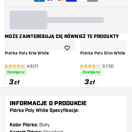
MOŻE ZAINTERESUJĄ CIĘ RÓWNIEŻ TE PRODUKTY
dodaj do listy życzeń
Piórka Poly Kite White
Piórka Poly Slim White
otwórz panel recenzji
4.6 (7)
otwórz panel rec
3.7 (3)
4.6 gwiazdki oceny
3.7 gwiazdki oceny
Dostępny
Dostępny
3
3
zł
zł
INFORMACJE O PRODUKCIE
Piórka Poly White Specyfikacje:
Kolor Piórka:
Biały