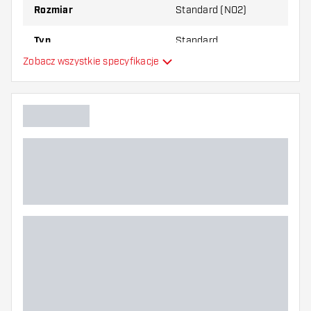
Rozmiar
Standard (NO2)
Typ
Standard
Zobacz wszystkie specyfikacje
Elastyczność
Główny kolor