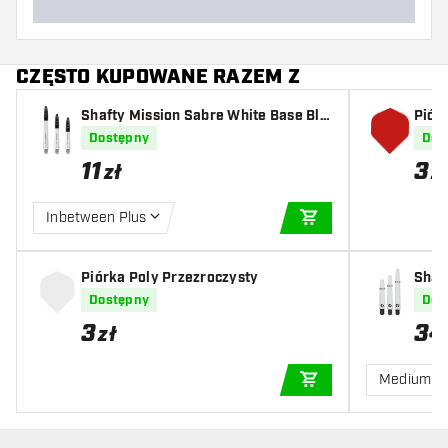
CZĘSTO KUPOWANE RAZEM Z
Shafty Mission Sabre White Base Bla
Piór
ck
Dostępny
Dos
11
3
zł
z
Inbetween Plus
DODAJ DO KOSZYK
Piórka Poly Przezroczysty
Shaf
Dostępny
Dos
3
34
zł
Medium
DODAJ DO KOSZYK