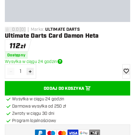
0.0
[
0
]
Marka
:
ULTIMATE DARTS
0 gwiazdki oceny
Ultimate Darts Card Damon Heta
112
zł
Dostępny
Wysyłka w ciągu 24 godzin
-
+
Zmniejsz ilość
Zwiększ ilość
dodaj 
DODAJ DO KOSZYKA
Wysyłka w ciągu 24 godzin
Darmowa wysyłka od 250 zł
Zwroty w ciągu 30 dni
Program lojalnościowy
+
4