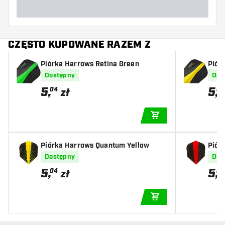
CZĘSTO KUPOWANE RAZEM Z
Piórka Harrows Retina Green
Piór
Dostępny
Dos
5
,
5
,
04
04
zł
DODAJ DO KOSZYK
Piórka Harrows Quantum Yellow
Piór
Dostępny
Dos
5
,
5
,
04
04
zł
DODAJ DO KOSZYK