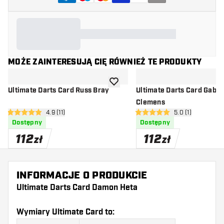
MOŻE ZAINTERESUJĄ CIĘ RÓWNIEŻ TE PRODUKTY
dodaj do listy życzeń
Ultimate Darts Card Russ Bray
Ultimate Darts Card Gabri
Clemens
otwórz panel recenzji
4.9 (11)
otwórz panel rec
5.0 (1)
4.9 gwiazdki oceny
5 gwiazdki oceny
Dostępny
Dostępny
112
112
zł
zł
INFORMACJE O PRODUKCIE
Ultimate Darts Card Damon Heta
Wymiary Ultimate Card to: