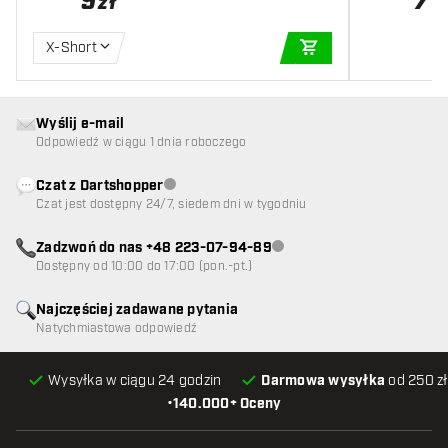
5
7
zł
z
X-Short
DODAJ DO KOSZYK
Wyślij e-mail
Odpowiedź w ciągu 1 dnia roboczego
Czat z Dartshopper
Obsługa klienta niedostępna
Czat jest dostępny 24/7, siedem dni w tygodniu
Zadzwoń do nas +48 223-07-94-89
Obsługa klienta niedostępna
Dostępny od 10:00 do 17:00 (pon.-pt.)
Najczęściej zadawane pytania
Natychmiastowa odpowiedź
Wysyłka w ciągu 24 godzin
Darmowa wysyłka
od 250 zł
•
140.000+ Oceny