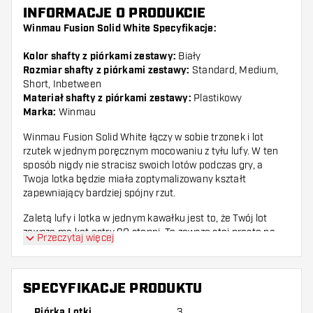
INFORMACJE O PRODUKCIE
Winmau Fusion Solid White Specyfikacje:
Kolor shafty z piórkami zestawy:
Biały
Rozmiar shafty z piórkami zestawy:
Standard, Medium,
Short, Inbetween
Materiał shafty z piórkami zestawy:
Plastikowy
Marka:
Winmau
Winmau Fusion Solid White łączy w sobie trzonek i lot
rzutek w jednym poręcznym mocowaniu z tyłu lufy. W ten
sposób nigdy nie stracisz swoich lotów podczas gry, a
Twoja lotka będzie miała zoptymalizowany kształt
zapewniający bardziej spójny rzut.
Zaletą lufy i lotka w jednym kawałku jest to, że Twój lot
zawsze ma kąt ostry 90 stopni. To zawsze stoi prosto na
Przeczytaj więcej
twojej lotce i tworzy bardziej aerodynamiczną całość w
porównaniu do zwykłej lufy z lotem.
Dzięki gwintowi z łatwością wkręcisz Winmau Fusion w lufę
SPECYFIKACJE PRODUKTU
swojej lotki niczym trzonek do darta. Winmau Fusion ma
Piórka Lotki
3