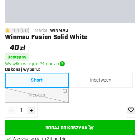
4.4
[
68
]
Marka
:
WINMAU
4.4 gwiazdki oceny
Winmau Fusion Solid White
40
zł
Dostępny
Wysyłka w ciągu 24 godzin
Dokonaj wyboru
:
Short
Inbetween
Medium
-
+
Zmniejsz ilość
Zwiększ ilość
dodaj 
DODAJ DO KOSZYKA
Wysyłka w ciągu 24 godzin