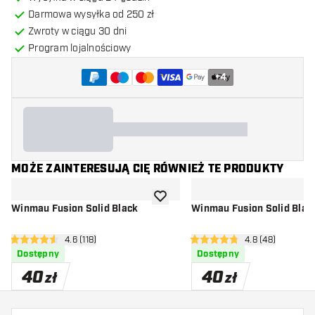
Darmowa wysyłka od 250 zł
Zwroty w ciągu 30 dni
Program lojalnościowy
+
4
MOŻE ZAINTERESUJĄ CIĘ RÓWNIEŻ TE PRODUKTY
dodaj do listy życzeń
Winmau Fusion Solid Black
Winmau Fusion Solid Blac
otwórz panel recenzji
4.6 (118)
otwórz panel rec
4.8 (48)
4.6 gwiazdki oceny
4.8 gwiazdki oceny
Dostępny
Dostępny
40
40
zł
zł