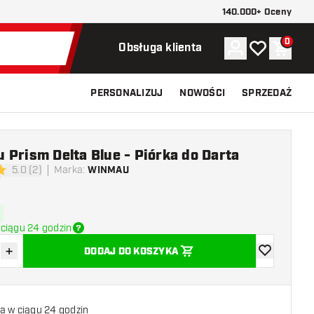
140.000+ Oceny
0
Konto
Moja lista ży
Koszy
Obsługa klienta
PERSONALIZUJ
NOWOŚCI
SPRZEDAŻ
Prism Delta Blue - Piórka do Darta
5.0 (2)
Marka
:
WINMAU
 oceny
ciągu 24 godzin
+
DODAJ DO KOSZYKA
z ilość
Zwiększ ilość
dodaj do list
a w ciągu 24 godzin