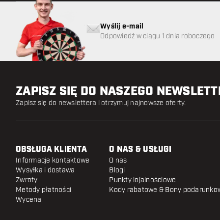
Wyślij e-mail
Odpowiedź w ciągu 1 dnia roboczego
ZAPISZ SIĘ DO NASZEGO NEWSLET
Zapisz się do newslettera i otrzymuj najnowsze oferty.
OBSŁUGA KLIENTA
O NAS & USŁUGI
Informacje kontaktowe
O nas
Wysyłka i dostawa
Blogi
Zwroty
Punkty lojalnościowe
Metody płatności
Kody rabatowe & Bony podarunko
Wycena