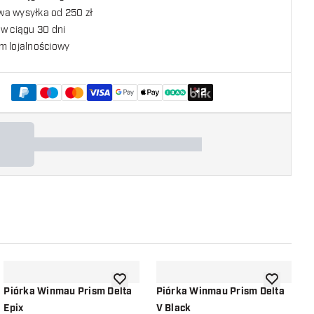
a wysyłka od 250 zł
w ciągu 30 dni
m lojalnościowy
+
2
listy życzeń
dodaj do listy życzeń
dodaj do li
Piórka Winmau Prism Delta
Piórka Winmau Prism Delta
P
Epix
V Black
V