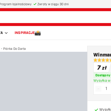
Program lojalnościowy
Zwroty w ciągu 30 dni
TA
INSPIRACJE
 - Piórka Do Darta
Winmau 
5 gwiazdki
7
zł
Dostępny
Wysyłka w 
-
Zmniejs
Wysyłk