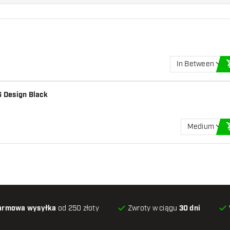
In Between
 Design Black
Medium
armowa wysyłka
od 250 złoty
Zwroty w ciągu
30 dni