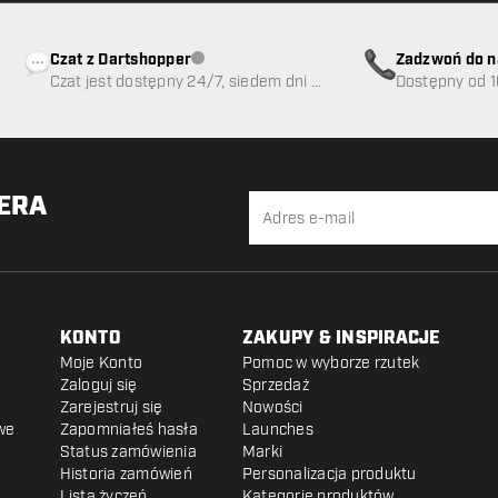
Czat z Dartshopper
Zadzwoń do n
Obsługa klienta niedostępna
Czat jest dostępny 24/7, siedem dni w
89
Dostępny od 1
tygodniu
TERA
KONTO
ZAKUPY & INSPIRACJE
Moje Konto
Pomoc w wyborze rzutek
Zaloguj się
Sprzedaż
Zarejestruj się
Nowości
we
Zapomniałeś hasła
Launches
Status zamówienia
Marki
Historia zamówień
Personalizacja produktu
Lista życzeń
Kategorie produktów