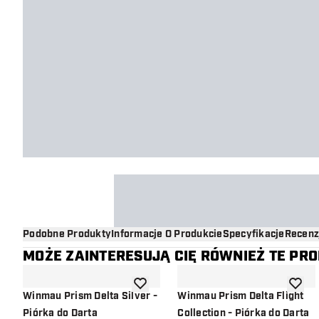
Podobne Produkty
Informacje O Produkcie
Specyfikacje
Recenz
MOŻE ZAINTERESUJĄ CIĘ RÓWNIEŻ TE PR
dodaj do listy życzeń
dodaj d
Winmau Prism Delta Silver -
Winmau Prism Delta Flight
Piórka do Darta
Collection - Piórka do Darta