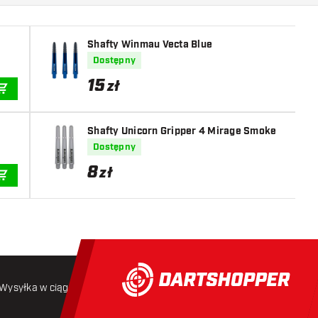
Shafty Winmau Vecta Blue
Dostępny
15
zł
DODAJ DO KOSZYKA
Shafty Unicorn Gripper 4 Mirage Smoke
Dostępny
8
zł
DODAJ DO KOSZYKA
Wysyłka w ciągu 24 godzin
Darmowa wysyłka
od 250 złoty