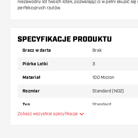
niezawodny lot twoich lotek, pozwalając ci w pełni skupić się
perfekcyjnych rzutów.
SPECYFIKACJE PRODUKTU
Gracz w darta
Brak
Piórka Lotki
3
Materiał
100 Micron
Rozmiar
Standard (NO2)
Typ
Standard
Zobacz wszystkie specyfikacje
Elastyczność
Dodatkowe kolory