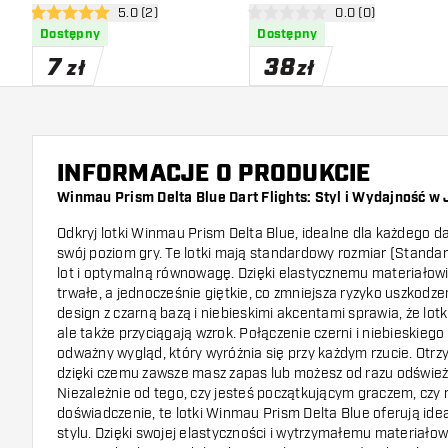
otwórz panel recenzji
5.0 (2)
otwórz panel recen
0.0 (0)
5 gwiazdki oceny
0 gwiazdki oceny
Dostępny
Dostępny
7
38
zł
zł
INFORMACJE O PRODUKCIE
Winmau Prism Delta Blue Dart Flights: Styl i Wydajność w
Odkryj lotki Winmau Prism Delta Blue, idealne dla każdego d
swój poziom gry. Te lotki mają standardowy rozmiar (Standar
lot i optymalną równowagę. Dzięki elastycznemu materiałow
trwałe, a jednocześnie giętkie, co zmniejsza ryzyko uszkodze
design z czarną bazą i niebieskimi akcentami sprawia, że lotki
ale także przyciągają wzrok. Połączenie czerni i niebieskieg
odważny wygląd, który wyróżnia się przy każdym rzucie. Otrz
dzięki czemu zawsze masz zapas lub możesz od razu odśwież
Niezależnie od tego, czy jesteś początkującym graczem, czy m
doświadczenie, te lotki Winmau Prism Delta Blue oferują idea
stylu. Dzięki swojej elastyczności i wytrzymałemu materiałowi