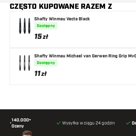
CZĘSTO KUPOWANE RAZEM Z
Główny kolor
Shafty Winmau Vecta Black
Dostępny
15
zł
Shafty Winmau Michael van Gerwen Ring Grip MvG
Dostępny
11
zł
140.000+
•
Wysyłka w ciągu 24 godzin
D
Oceny