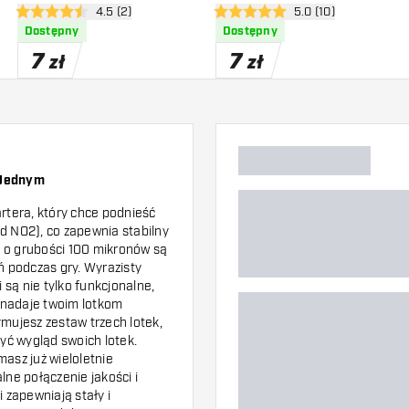
zji
otwórz panel recenzji
4.5 (2)
otwórz panel recenzj
5.0 (10)
4.5 gwiazdki oceny
5 gwiazdki oceny
Dostępny
Dostępny
7
7
zł
zł
 Jednym
artera, który chce podnieść
d NO2), co zapewnia stabilny
i o grubości 100 mikronów są
ń podczas gry. Wyrazisty
 są nie tylko funkcjonalne,
o nadaje twoim lotkom
ymujesz zestaw trzech lotek,
yć wygląd swoich lotek.
asz już wieloletnie
lne połączenie jakości i
 zapewniają stały i