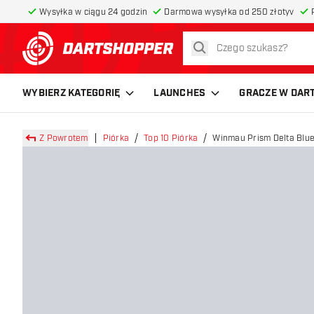
Wysyłka w ciągu 24 godzin
Darmowa wysyłka od 250 złotyv
szukaj
powrót do strony głównej
WYBIERZ KATEGORIĘ
LAUNCHES
GRACZE W DAR
Z Powrotem
Piórka
Top 10 Piórka
Winmau Prism Delta Blue