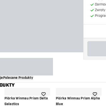
Darmow
Zwroty 
Progra
je
Polecane Produkty
ODUKTY
o listy życzeń
dodaj do listy życzeń
dodaj do 
Piórka Winmau Prism Delta
Piórka Winmau Prism Alpha
Galactics
Blue