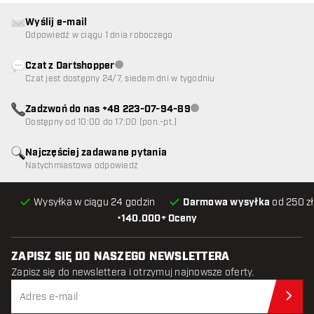
Wyślij e-mail
Odpowiedź w ciągu 1 dnia roboczego
Czat z Dartshopper
Obsługa klienta niedostępna
Czat jest dostępny 24/7, siedem dni w tygodniu
Zadzwoń do nas +48 223-07-94-89
Obsługa klienta niedostępna
Dostępny od 10:00 do 17:00 (pon.-pt.)
Najczęściej zadawane pytania
Natychmiastowa odpowiedź
Wysyłka w ciągu 24 godzin
Darmowa wysyłka
od 250 zł
•
140.000+ Oceny
ZAPISZ SIĘ DO NASZEGO NEWSLETTERA
Zapisz się do newslettera i otrzymuj najnowsze oferty.
Zap