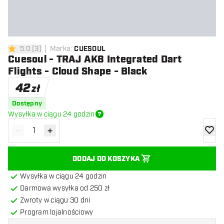
5.0
[
3
]
Marka
:
CUESOUL
5 gwiazdki oceny
Cuesoul - TRAJ AK8 Integrated Dart
Flights - Cloud Shape - Black
42
zł
Dostępny
Wysyłka w ciągu 24 godzin
-
+
Zmniejsz ilość
Zwiększ ilość
dodaj 
DODAJ DO KOSZYKA
Wysyłka w ciągu 24 godzin
Darmowa wysyłka od 250 zł
Zwroty w ciągu 30 dni
Program lojalnościowy