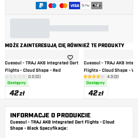
+
4
MOŻE ZAINTERESUJĄ CIĘ RÓWNIEŻ TE PRODUKTY
dodaj do listy życzeń
Cuesoul - TRAJ AK8 Integrated Dart
Cuesoul - TRAJ AK8 Integr
Flights - Cloud Shape - Red
Flights - Cloud Shape - Wh
otwórz panel recenzji
0.0 (0)
otwórz panel rec
4.3 (3)
0 gwiazdki oceny
4.3 gwiazdki oceny
Dostępny
Dostępny
42
42
zł
zł
INFORMACJE O PRODUKCIE
Cuesoul - TRAJ AK8 Integrated Dart Flights - Cloud
Shape - Black Specyfikacje: