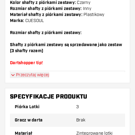
Kolor shafty z piórkami zestawy:
Czarny
Rozmiar shafty z piórkami zestawy:
Inny
Materiał shafty z piórkami zestawy:
Plastikowy
Marka:
CUESOUL
Rozmiar shafty z piórkami zestawy:
Shafty z piórkami zestawy są sprzedawane jako zestaw
(3 shafty razem)
Dartshopper tip!
Przeczytaj więcej
Upewnij się, że masz pod ręką dużo piórek i
shaftów. Mogą one zostać uszkodzone lub
złamane w wyniku użytkowania.
SPECYFIKACJE PRODUKTU
Piórka Lotki
3
Wypróbuj inny kształt, materiał lub grubość
piórek, aby dowiedzieć się, który wariant
Gracz w darta
Brak
najbardziej Ci odpowiada!
Materiał
Zintegrowane lotki