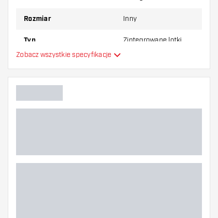
Rozmiar
Inny
Typ
Zintegrowane lotki
Zobacz wszystkie specyfikacje
Elastyczność
Główny kolor