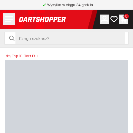
Wysyłka w ciągu 24 godzin
Menu
0
Konto
Moja lista 
Kos
powrót do strony głównej
szukaj
szukaj
Top 10 Dart Etui