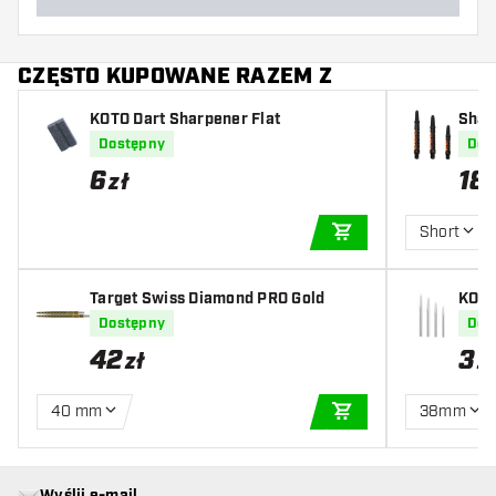
CZĘSTO KUPOWANE RAZEM Z
KOTO Dart Sharpener Flat
Shaf
Dostępny
Dos
6
18
zł
Short
DODAJ DO KOSZYK
Target Swiss Diamond PRO Gold
KOTO 
Dostępny
Dos
42
3
zł
z
40 mm
38mm
DODAJ DO KOSZYK