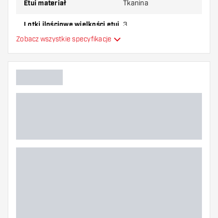
Etui materiał
Tkanina
Lotki ilościowe wielkości etui
3
Zobacz wszystkie specyfikacje
Dodatkowe kolory
Główny kolor