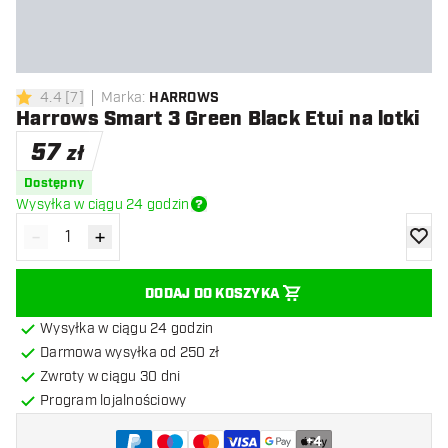
4.4
[
7
]
Marka
:
HARROWS
4.4 gwiazdki oceny
Harrows Smart 3 Green Black Etui na lotki
57
zł
Dostępny
Wysyłka w ciągu 24 godzin
-
+
Zmniejsz ilość
Zwiększ ilość
dodaj 
DODAJ DO KOSZYKA
Wysyłka w ciągu 24 godzin
Darmowa wysyłka od 250 zł
Zwroty w ciągu 30 dni
Program lojalnościowy
+
4