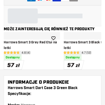
MOŻE ZAINTERESUJĄ CIĘ RÓWNIEŻ TE PRODUKTY
dodaj do listy życzeń
Harrows Smart 3 Grey Red Etui na
Harrows Smart 3 Black Grey Etui na
lotki
lotki
otwórz panel recenzji
4.8 (4)
otwórz panel rec
4.7 (12)
4.8 gwiazdki oceny
4.7 gwiazdki oceny
Dostępny
Dostępny
57
57
zł
zł
INFORMACJE O PRODUKCIE
Harrows Smart Dart Case 3 Green Black
Specyfikacje: