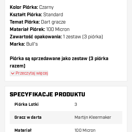
Kolor Piórka:
Czarny
Kształt Piórka:
Standard
Temat Piórka:
Dart gracze
Materiał Piórek:
100 Micron
Zawartość opakowania:
1 zestaw (3 piórka)
Marka:
Bull's
Piórka są sprzedawane jako zestaw (3 piórka
razem)
Przeczytaj więcej
Dartshopper tip!
Upewnij się, że masz pod ręką dużo piórek i
SPECYFIKACJE PRODUKTU
shaftów. Mogą one zostać uszkodzone lub
Piórka Lotki
3
złamane w wyniku użytkowania.
Gracz w darta
Martijn Kleermaker
Wypróbuj inny kształt, materiał lub grubość
piórek, aby dowiedzieć się, który wariant
Materiał
100 Micron