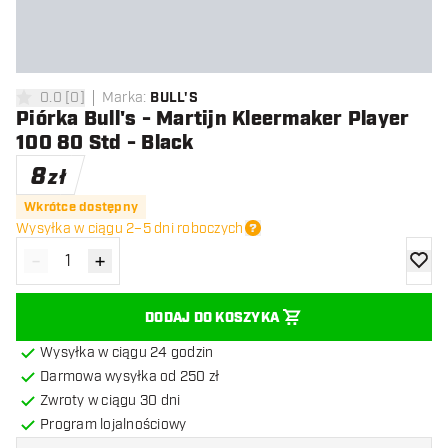
0.0
[
0
]
Marka
:
BULL'S
0 gwiazdki oceny
Piórka Bull's - Martijn Kleermaker Player
100 80 Std - Black
8
zł
Wkrótce dostępny
Wysyłka w ciągu 2–5 dni roboczych
-
+
Zmniejsz ilość
Zwiększ ilość
dodaj 
DODAJ DO KOSZYKA
Wysyłka w ciągu 24 godzin
Darmowa wysyłka od 250 zł
Zwroty w ciągu 30 dni
Program lojalnościowy