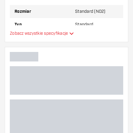
najbardziej Ci odpowiada!
Rozmiar
Standard (NO2)
Typ
Standard
Zobacz wszystkie specyfikacje
Elastyczność
Główny kolor