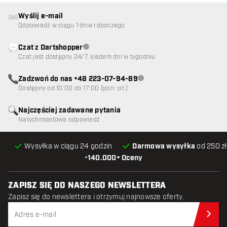
Wyślij e-mail
Odpowiedź w ciągu 1 dnia roboczego
Czat z Dartshopper
Obsługa klienta niedostępna
Czat jest dostępny 24/7, siedem dni w tygodniu
Zadzwoń do nas +48 223-07-94-89
Obsługa klienta niedostępna
Dostępny od 10:00 do 17:00 (pon.-pt.)
Najczęściej zadawane pytania
Natychmiastowa odpowiedź
Wysyłka w ciągu 24 godzin
Darmowa wysyłka
od 250 zł
•
140.000+ Oceny
ZAPISZ SIĘ DO NASZEGO NEWSLETTERA
Zapisz się do newslettera i otrzymuj najnowsze oferty.
Zap