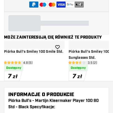
+
4
MOŻE ZAINTERESUJĄ CIĘ RÓWNIEŻ TE PRODUKTY
dodaj do listy życzeń
Piórka Bull's Smiley 100 Smile Std.
Piórka Bull's Smiley 100
Sunglasses Std.
otwórz panel recenzji
4.8 (5)
otwórz panel rec
3.5 (2)
4.8 gwiazdki oceny
3.5 gwiazdki oceny
Dostępny
Dostępny
7
7
zł
zł
INFORMACJE O PRODUKCIE
Piórka Bull's - Martijn Kleermaker Player 100 80
Std - Black Specyfikacje: