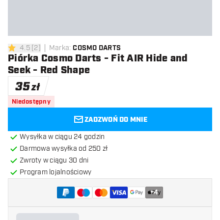
4.5
[
2
]
Marka
:
COSMO DARTS
4.5 gwiazdki oceny
Piórka Cosmo Darts - Fit AIR Hide and
Seek - Red Shape
35
zł
Niedostępny
ZADZWOŃ DO MNIE
Wysyłka w ciągu 24 godzin
Darmowa wysyłka od 250 zł
Zwroty w ciągu 30 dni
Program lojalnościowy
+
4