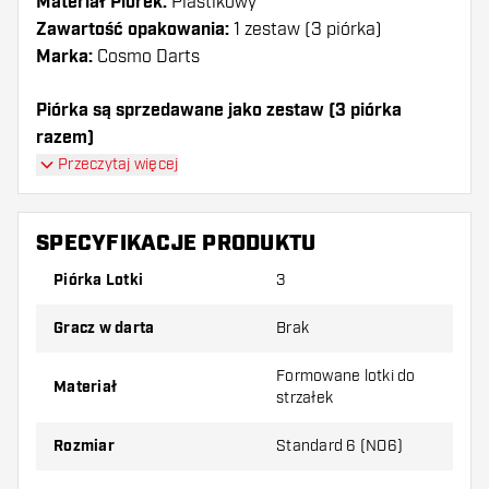
Materiał Piórek:
Plastikowy
Zawartość opakowania:
1 zestaw (3 piórka)
Marka:
Cosmo Darts
Piórka są sprzedawane jako zestaw (3 piórka
razem)
Piórka Cosmo Darts - Fit AIR Hide and Seek - Red
Przeczytaj więcej
Shape mają długą żywotność. Te piórka mogą być
używane tylko z shafty Cosmo Fit.
SPECYFIKACJE PRODUKTU
Dartshopper tip!
Piórka Lotki
3
Upewnij się, że masz pod ręką dużo piórek i
Gracz w darta
Brak
shaftów. Mogą one zostać uszkodzone lub
złamane w wyniku użytkowania.
Formowane lotki do
Materiał
strzałek
Wypróbuj inny kształt, materiał lub grubość
Rozmiar
Standard 6 (NO6)
piórek, aby dowiedzieć się, który wariant
najbardziej Ci odpowiada!