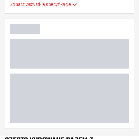
Formowane lotki do
Zobacz wszystkie specyfikacje
Typ
strzałek
Elastyczność
Główny kolor