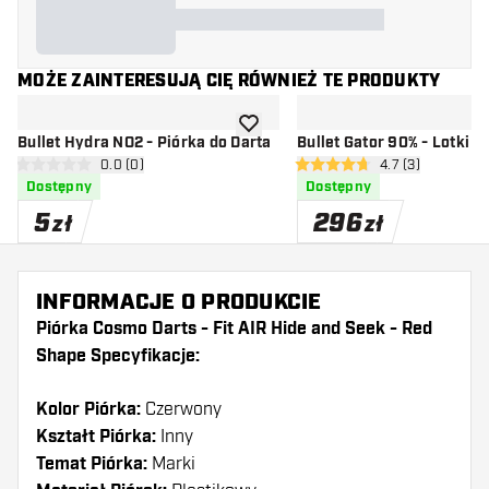
MOŻE ZAINTERESUJĄ CIĘ RÓWNIEŻ TE PRODUKTY
dodaj do listy życzeń
Bullet Hydra NO2 - Piórka do Darta
Bullet Gator 90% - Lotki d
otwórz panel recenzji
0.0 (0)
otwórz panel rec
4.7 (3)
0 gwiazdki oceny
4.7 gwiazdki oceny
Dostępny
Dostępny
5
296
zł
zł
INFORMACJE O PRODUKCIE
Piórka Cosmo Darts - Fit AIR Hide and Seek - Red
Shape Specyfikacje:
Kolor Piórka:
Czerwony
Kształt Piórka:
Inny
Temat Piórka:
Marki