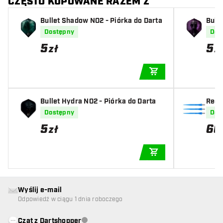
CZĘSTO KUPOWANE RAZEM Z
Bullet Shadow NO2 - Piórka do Darta
Bulle
Dostępny
Dos
5
5
zł
z
DODAJ DO KOSZYK
Bullet Hydra NO2 - Piórka do Darta
Red 
Blue
Dostępny
Dos
5
60
zł
DODAJ DO KOSZYK
Wyślij e-mail
Odpowiedź w ciągu 1 dnia roboczego
Czat z Dartshopper