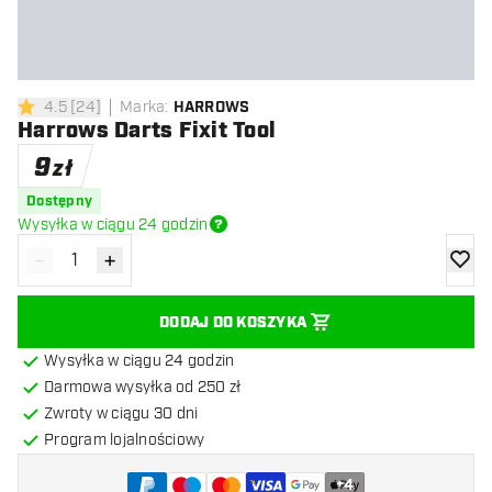
4.5
[
24
]
Marka
:
HARROWS
4.5 gwiazdki oceny
Harrows Darts Fixit Tool
9
zł
Dostępny
Wysyłka w ciągu 24 godzin
-
+
Zmniejsz ilość
Zwiększ ilość
dodaj 
DODAJ DO KOSZYKA
Wysyłka w ciągu 24 godzin
Darmowa wysyłka od 250 zł
Zwroty w ciągu 30 dni
Program lojalnościowy
+
4