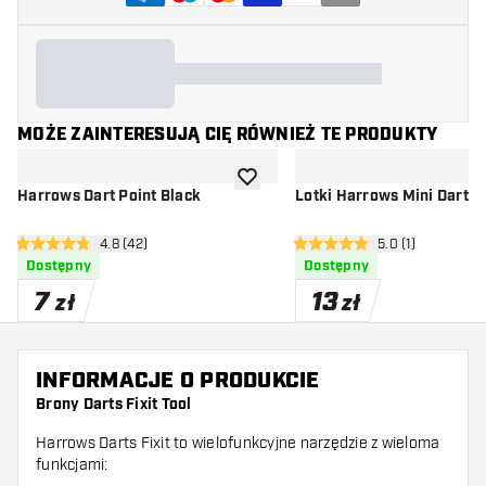
MOŻE ZAINTERESUJĄ CIĘ RÓWNIEŻ TE PRODUKTY
dodaj do listy życzeń
Harrows Dart Point Black
Lotki Harrows Mini Darts 
otwórz panel recenzji
4.8 (42)
otwórz panel rec
5.0 (1)
4.8 gwiazdki oceny
5 gwiazdki oceny
Dostępny
Dostępny
7
13
zł
zł
INFORMACJE O PRODUKCIE
Brony Darts Fixit Tool
Harrows Darts Fixit to wielofunkcyjne narzędzie z wieloma
funkcjami: