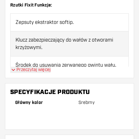
Rzutki Fixit Funkcje:
Zepsuty ekstraktor softip.
Klucz zabezpieczający do wałów z otworami
krzyżowymi.
Środek do usuwania zerwanego gwintu wału.
Przeczytaj więcej
Klucz dźwigniowy do wbijanych miękkich
końcówek.
SPECYFIKACJE PRODUKTU
Główny kolor
Srebrny
Nowy aerodynamiczny klawisz „CD Collar”
Powerpoint.
Klucz do kołnierza z płaską główką w starym