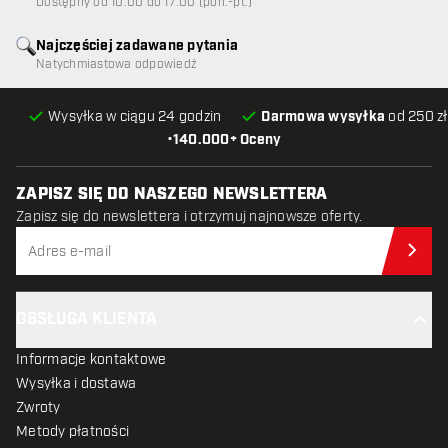
Dostępny od 10:00 do 17:00 (pon.-pt.)
Najczęściej zadawane pytania
Natychmiastowa odpowiedź
Wysyłka w ciągu 24 godzin
Darmowa wysyłka
od 250 zł
•
140.000+ Oceny
ZAPISZ SIĘ DO NASZEGO NEWSLETTERA
Zapisz się do newslettera i otrzymuj najnowsze oferty.
Zap
OBSŁUGA KLIENTA
Informacje kontaktowe
Wysyłka i dostawa
Zwroty
Metody płatności