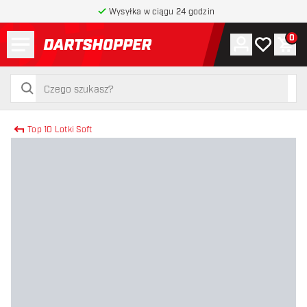
Wysyłka w ciągu 24 godzin
Menu
0
Konto
Moja lista 
Kos
powrót do strony głównej
szukaj
szukaj
Top 10 Lotki Soft