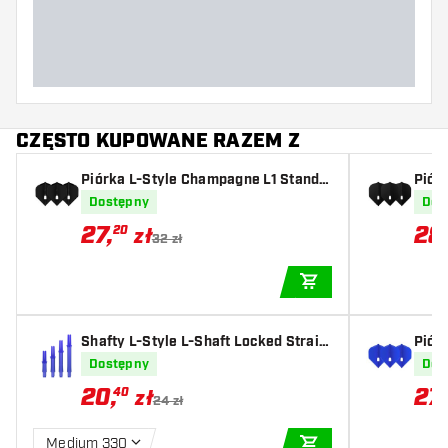
Szerokość lotki (MM)
Długość lotki (MM)
CZĘSTO KUPOWANE RAZEM Z
Piórka L-Style Champagne L1 Standa
Pió
rd Solid Black
anda
Dostępny
Dos
27
,
28
20
zł
32 zł
DODAJ DO KOSZYK
Shafty L-Style L-Shaft Locked Straig
Pió
ht Blue
rd So
Dostępny
Dos
20
,
27
,
40
zł
24 zł
Medium 330