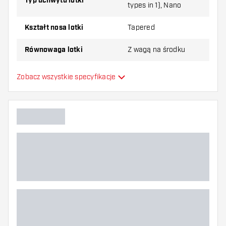
Typ uchwytu lotki
types in 1), Nano
Kształt nosa lotki
Tapered
Równowaga lotki
Z wagą na środku
Materiał lotki
Tungsten 90%
Zobacz wszystkie specyfikacje
Typ Dartowy chwyt na nos
Gracz w darta
Kolor lotki
Strefa uchwytu lotki
Kształt lotki
Waga lotki