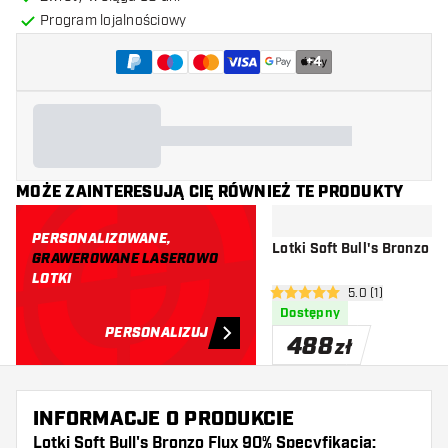
Program lojalnościowy
+
4
MOŻE ZAINTERESUJĄ CIĘ RÓWNIEŻ TE PRODUKTY
PERSONALIZOWANE,
Lotki Soft Bull's Bronzo 
GRAWEROWANE LASEROWO
LOTKI
otwórz panel rec
5.0 (1)
5 gwiazdki oceny
Dostępny
PERSONALIZUJ
488
zł
INFORMACJE O PRODUKCIE
Lotki Soft Bull's Bronzo Flux 90% Specyfikacja: