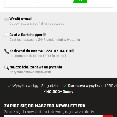
DODAJ DO KOSZYK
Wyślij e-mail
Odpowiedź w ciągu 1 dnia roboczego
Czat z Dartshopper
Obsługa klienta niedostępna
Czat jest dostępny 24/7, siedem dni w tygodniu
Zadzwoń do nas +48 223-07-94-89
Obsługa klienta niedostępna
Dostępny od 10:00 do 17:00 (pon.-pt.)
Najczęściej zadawane pytania
Natychmiastowa odpowiedź
Wysyłka w ciągu 24 godzin
Darmowa wysyłka
od 250 zł
•
140.000+ Oceny
ZAPISZ SIĘ DO NASZEGO NEWSLETTERA
Zapisz się do newslettera i otrzymuj najnowsze oferty.