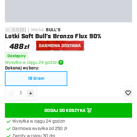
0.0
[
0
]
Marka
:
BULL'S
0 gwiazdki oceny
Lotki Soft Bull's Bronzo Flux 90%
488
zł
Darmowa dostawa
Dostępny
Wysyłka w ciągu 24 godzin
Dokonaj wyboru
:
18 Gram
-
+
Zmniejsz ilość
Zwiększ ilość
dodaj 
DODAJ DO KOSZYKA
Wysyłka w ciągu 24 godzin
Darmowa wysyłka od 250 zł
Zwroty w ciągu 30 dni