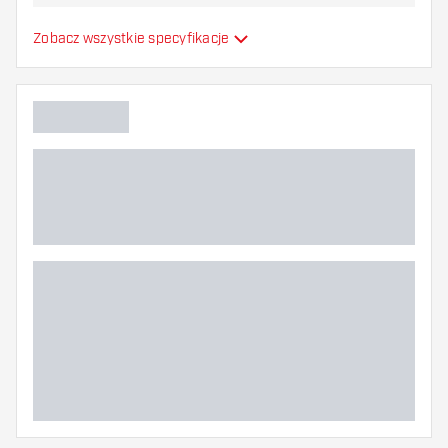
najbardziej Ci odpowiada!
Formowane lotki do
Zobacz wszystkie specyfikacje
Typ
strzałek
Elastyczność
Dodatkowe kolory
Główny kolor