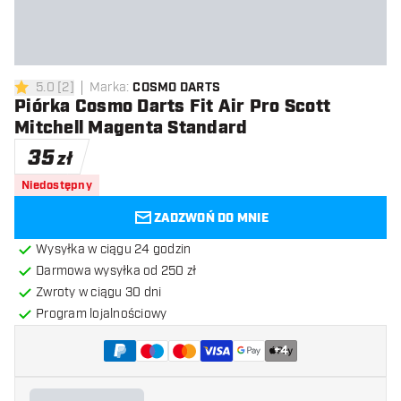
5.0
[
2
]
Marka
:
COSMO DARTS
5 gwiazdki oceny
Piórka Cosmo Darts Fit Air Pro Scott
Mitchell Magenta Standard
35
zł
Niedostępny
ZADZWOŃ DO MNIE
Wysyłka w ciągu 24 godzin
Darmowa wysyłka od 250 zł
Zwroty w ciągu 30 dni
Program lojalnościowy
+
4