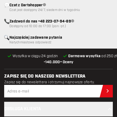
Czat z Dartshopper
Obsługa klienta niedostępna
Czat jest dostępny 24/7, siedem dni w tygodniu
Zadzwoń do nas +48 223-07-94-89
Obsługa klienta niedostępna
Dostępny od 10:00 do 17:00 (pon.-pt.)
Najczęściej zadawane pytania
Natychmiastowa odpowiedź
Wysyłka w ciągu 24 godzin
Darmowa wysyłka
od 250 zł
•
140.000+ Oceny
ZAPISZ SIĘ DO NASZEGO NEWSLETTERA
Zapisz się do newslettera i otrzymuj najnowsze oferty.
Zap
OBSŁUGA KLIENTA