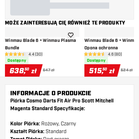
MOŻE ZAINTERESUJĄ CIĘ RÓWNIEŻ TE PRODUKTY
dodaj do listy życzeń
Winmau Blade 6 + Winmau Plasma
Winmau Blade 6 + Winmau
Bundle
Opona ochronna
otwórz panel recenzji
4.4 (30)
otwórz panel re
4.6 (80)
4.4 gwiazdki oceny
4.6 gwiazdki oceny
Dostępny
Dostępny
638
,
515
,
50
50
zł
zł
647 zł
524 zł
INFORMACJE O PRODUKCIE
Piórka Cosmo Darts Fit Air Pro Scott Mitchell
Magenta Standard Specyfikacje:
Kolor Piórka:
Rożowy, Czarny
Kształt Piórka:
Standard