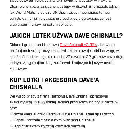
zwycięstw turniejowych, w tym świetne występy w Players
Championships oraz udane występy w dużych imprezach, takich
jak World Matchplay czy UK Open. Jego imponujące tempo
punktowania i umiejętność gry pod presją sprawiają, że jest
ulubieńcem fanów na całym świecie.
JAKICH LOTEK UŻYWA DAVE CHISNALL?
Chisnall gra lotkami Harrows
Dave Chisnall V3 90%
. Jak wielu
profesjonalnych graczy, czasami zmienia swoje lotki lub wagę w
zależności od turnieju, ale model V3 o wadze 22 gramów pozostaje
jednym z jego najbardziej zaufanych i najczęściej używanych
zestawów.
KUP LOTKI I AKCESORIA DAVE’A
CHISNALLA
We współpracy z firmą Harrows Dave Chisnall opracował
ekskluzywną linię wysokiej jakości produktów do gry w darta, w
tym:
• Różne wersje lotek Harrows Dave Chisnall steel tip i soft tip
• Flights i portfele z oficjalnymi wzorami Chisnalla
• Jego charakterystyczną koszulkę dartową