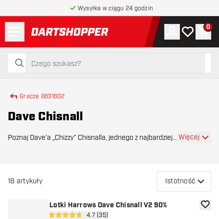
Wysyłka w ciągu 24 godzin
Menu
0
Konto
Moja lista 
Kos
powrót do strony głównej
szukaj
szukaj
Gracze 8631602
Dave Chisnall
Więcej
Poznaj Dave’a „Chizzy” Chisnalla, jednego z najbardziej
rozpoznawalnych i najpotężniejszych zawodników na
torze PDC. Znany ze swojego agresywnego i szybkiego
stylu gry w połączeniu z wyjątkową regular
18
artykuły
Istotność
Lotki Harrows Dave Chisnall V2 90%
dodaj 
otwórz panel recenzji
4.7 (35)
4.7 gwiazdki oceny