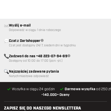
Wyślij e-mail
Odpowiedź w ciągu 1 dnia roboczego
Czat z Dartshopper
Obsługa klienta niedostępna
Czat jest dostępny 24/7, siedem dni w tygodniu
Zadzwoń do nas +48 223-07-94-89
Obsługa klienta niedostępna
Dostępny od 10:00 do 17:00 (pon.-pt.)
Najczęściej zadawane pytania
Natychmiastowa odpowiedź
Wysyłka w ciągu 24 godzin
Darmowa wysyłka
od 250 zł
•
140.000+ Oceny
ZAPISZ SIĘ DO NASZEGO NEWSLETTERA