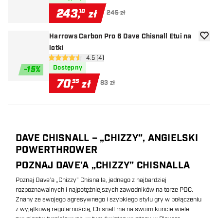
243
,
10
zł
245 zł
Harrows Carbon Pro 6 Dave Chisnall Etui na
dodaj 
lotki
otwórz panel recenzji
4.5 (4)
4.5 gwiazdki oceny
Dostępny
-
15
%
70
,
55
zł
83 zł
DAVE CHISNALL – „CHIZZY”, ANGIELSKI
POWERTHROWER
POZNAJ DAVE’A „CHIZZY” CHISNALLA
Poznaj Dave’a „Chizzy” Chisnalla, jednego z najbardziej
rozpoznawalnych i najpotężniejszych zawodników na torze PDC.
Znany ze swojego agresywnego i szybkiego stylu gry w połączeniu
z wyjątkową regularnością, Chisnall ma na swoim koncie wiele