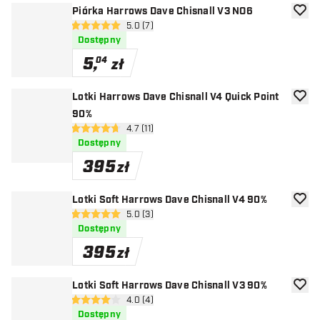
Piórka Harrows Dave Chisnall V3 NO6
dodaj 
otwórz panel recenzji
5.0 (7)
5 gwiazdki oceny
Dostępny
5
,
04
zł
Lotki Harrows Dave Chisnall V4 Quick Point
dodaj 
90%
otwórz panel recenzji
4.7 (11)
4.7 gwiazdki oceny
Dostępny
395
zł
Lotki Soft Harrows Dave Chisnall V4 90%
dodaj 
otwórz panel recenzji
5.0 (3)
5 gwiazdki oceny
Dostępny
395
zł
Lotki Soft Harrows Dave Chisnall V3 90%
dodaj 
otwórz panel recenzji
4.0 (4)
4 gwiazdki oceny
Dostępny