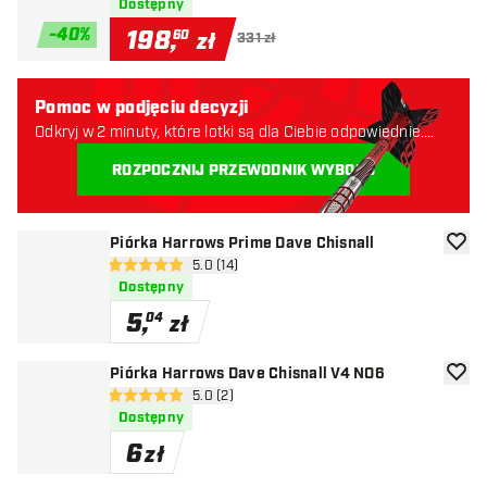
Dostępny
-
40
%
198
,
60
zł
331 zł
Pomoc w podjęciu decyzji
Odkryj w 2 minuty, które lotki są dla Ciebie odpowiednie.
Zaczynajmy:
ROZPOCZNIJ PRZEWODNIK WYBORU
Piórka Harrows Prime Dave Chisnall
dodaj 
otwórz panel recenzji
5.0 (14)
5 gwiazdki oceny
Dostępny
5
,
04
zł
Piórka Harrows Dave Chisnall V4 NO6
dodaj 
otwórz panel recenzji
5.0 (2)
5 gwiazdki oceny
Dostępny
6
zł