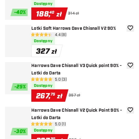
Dostępny
-
40
%
188
,
40
zł
314 zł
Lotki Soft Harrows Dave Chisnall V2 90%
dodaj 
otwórz panel recenzji
4.4 (8)
4.4 gwiazdki oceny
Dostępny
327
zł
Harrows Dave Chisnall V3 Quick point 90% -
dodaj 
Lotki do Darta
otwórz panel recenzji
5.0 (3)
5 gwiazdki oceny
Dostępny
-
25
%
267
,
75
zł
357 zł
Harrows Dave Chisnall V2 Quick Point 90% -
dodaj 
Lotki do Darta
otwórz panel recenzji
5.0 (1)
5 gwiazdki oceny
Dostępny
-
30
%