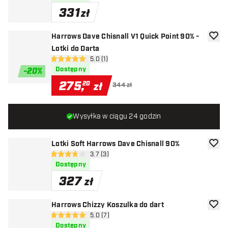
331
zł
Harrows Dave Chisnall V1 Quick Point 90% -
dodaj 
Lotki do Darta
otwórz panel recenzji
5.0 (1)
5 gwiazdki oceny
Dostępny
-
20
%
275
,
20
zł
344 zł
Wysyłka w ciągu 24 godzin
Lotki Soft Harrows Dave Chisnall 90%
dodaj 
otwórz panel recenzji
3.7 (3)
3.7 gwiazdki oceny
Dostępny
327
zł
Harrows Chizzy Koszulka do dart
dodaj 
otwórz panel recenzji
5.0 (7)
5 gwiazdki oceny
Dostępny