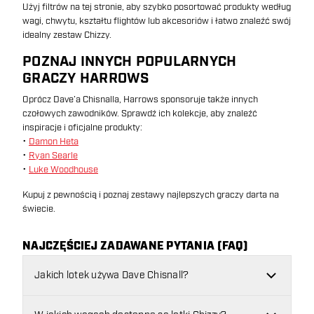
Użyj filtrów na tej stronie, aby szybko posortować produkty według
wagi, chwytu, kształtu flightów lub akcesoriów i łatwo znaleźć swój
idealny zestaw Chizzy.
POZNAJ INNYCH POPULARNYCH
GRACZY HARROWS
Oprócz Dave’a Chisnalla, Harrows sponsoruje także innych
czołowych zawodników. Sprawdź ich kolekcje, aby znaleźć
inspiracje i oficjalne produkty:
•
Damon Heta
•
Ryan Searle
•
Luke Woodhouse
Kupuj z pewnością i poznaj zestawy najlepszych graczy darta na
świecie.
NAJCZĘŚCIEJ ZADAWANE PYTANIA (FAQ)
Jakich lotek używa Dave Chisnall?