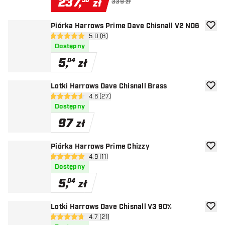
237
,
30
zł
339 zł
Piórka Harrows Prime Dave Chisnall V2 NO6
dodaj 
otwórz panel recenzji
5.0 (6)
5 gwiazdki oceny
Dostępny
5
,
04
zł
Lotki Harrows Dave Chisnall Brass
dodaj 
otwórz panel recenzji
4.6 (27)
4.6 gwiazdki oceny
Dostępny
97
zł
Piórka Harrows Prime Chizzy
dodaj 
otwórz panel recenzji
4.9 (11)
4.9 gwiazdki oceny
Dostępny
5
,
04
zł
Lotki Harrows Dave Chisnall V3 90%
dodaj 
otwórz panel recenzji
4.7 (21)
4.7 gwiazdki oceny